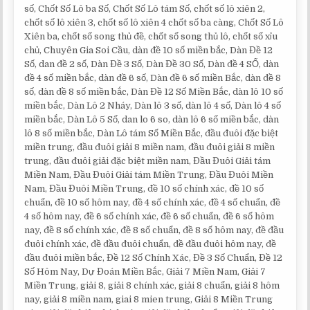
số, Chốt Số Lô ba Số, Chốt Số Lô tám Số, chốt số lô xiên 2,
chốt số lô xiên 3, chốt số lô xiên 4 chốt số ba càng, Chốt Số Lô
Xiên ba, chốt số song thủ đề, chốt số song thủ lô, chốt số xỉu
chủ, Chuyên Gia Soi Cầu, dàn đề 10 số miền bắc, Dàn Đề 12
Số, dan đề 2 số, Dàn Đề 3 Số, Dàn Đề 30 Số, Dàn đề 4 SỐ, dàn
đề 4 số miền bắc, dàn đề 6 số, Dàn đề 6 số miền Bắc, dàn đề 8
số, dàn đề 8 số miền bắc, Dàn Đề 12 Số Miền Bắc, dàn lô 10 số
miền bắc, Dàn Lô 2 Nháy, Dàn lô 3 số, dàn lô 4 số, Dàn lô 4 số
miền bắc, Dàn Lô 5 Số, dan lo 6 so, dàn lô 6 số miền bắc, dàn
lô 8 số miền bắc, Dàn Lô tám Số Miền Bắc, đầu đuôi đặc biệt
miền trung, đầu đuôi giải 8 miền nam, đầu đuôi giải 8 miền
trung, đầu đuôi giải đặc biệt miền nam, Đầu Đuôi Giải tám
Miền Nam, Đầu Đuôi Giải tám Miền Trung, Đầu Đuôi Miền
Nam, Đầu Đuôi Miền Trung, đề 10 số chính xác, đề 10 số
chuẩn, đề 10 số hôm nay, đề 4 số chính xác, đề 4 số chuẩn, đề
4 số hôm nay, đề 6 số chính xác, đề 6 số chuẩn, đề 6 số hôm
nay, đề 8 số chính xác, đề 8 số chuẩn, đề 8 số hôm nay, đề đầu
đuôi chính xác, đề đầu đuôi chuẩn, đề đầu đuôi hôm nay, đề
đầu đuôi miền bắc, Đề 12 Số Chính Xác, Đề 3 Số Chuẩn, Đề 12
Số Hôm Nay, Dự Đoán Miền Bắc, Giải 7 Miền Nam, Giải 7
Miền Trung, giải 8, giải 8 chính xác, giải 8 chuẩn, giải 8 hôm
nay, giải 8 miền nam, giai 8 mien trung, Giải 8 Miền Trung