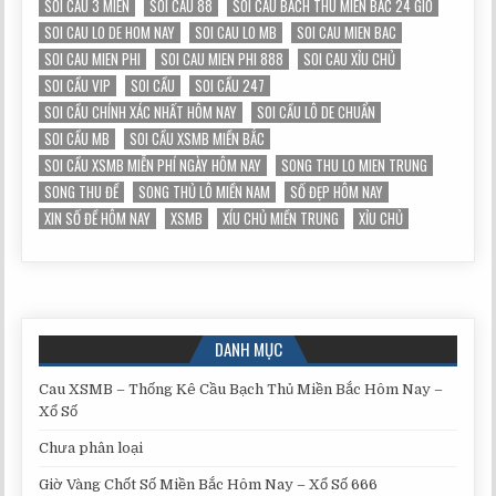
SOI CAU 3 MIEN
SOI CAU 88
SOI CAU BACH THU MIEN BAC 24 GIO
SOI CAU LO DE HOM NAY
SOI CAU LO MB
SOI CAU MIEN BAC
SOI CAU MIEN PHI
SOI CAU MIEN PHI 888
SOI CAU XỈU CHỦ
SOI CẦU VIP
SOI CẦU
SOI CẦU 247
SOI CẦU CHÍNH XÁC NHẤT HÔM NAY
SOI CẦU LÔ DE CHUẨN
SOI CẦU MB
SOI CẦU XSMB MIỀN BẮC
SOI CẦU XSMB MIỄN PHÍ NGÀY HÔM NAY
SONG THU LO MIEN TRUNG
SONG THU ĐỀ
SONG THỦ LÔ MIỀN NAM
SỐ ĐẸP HÔM NAY
XIN SỐ ĐỀ HÔM NAY
XSMB
XÍU CHỦ MIỀN TRUNG
XỈU CHỦ
DANH MỤC
Cau XSMB – Thống Kê Cầu Bạch Thủ Miền Bắc Hôm Nay –
Xổ Số
Chưa phân loại
Giờ Vàng Chốt Số Miền Bắc Hôm Nay – Xổ Số 666