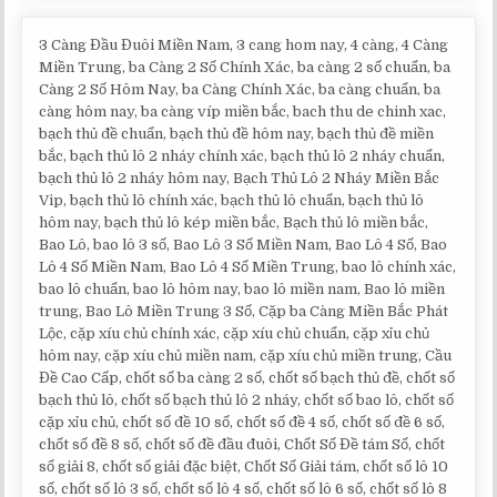
3 Càng Đầu Đuôi Miền Nam, 3 cang hom nay, 4 càng, 4 Càng
Miền Trung, ba Càng 2 Số Chính Xác, ba càng 2 số chuẩn, ba
Càng 2 Số Hôm Nay, ba Càng Chính Xác, ba càng chuẩn, ba
càng hôm nay, ba càng víp miền bắc, bach thu de chinh xac,
bạch thủ đề chuẩn, bạch thủ đề hôm nay, bạch thủ đề miền
bắc, bạch thủ lô 2 nháy chính xác, bạch thủ lô 2 nháy chuẩn,
bạch thủ lô 2 nháy hôm nay, Bạch Thủ Lô 2 Nháy Miền Bắc
Vip, bạch thủ lô chính xác, bạch thủ lô chuẩn, bạch thủ lô
hôm nay, bạch thủ lô kép miền bắc, Bạch thủ lô miền bắc,
Bao Lô, bao lô 3 số, Bao Lô 3 Số Miền Nam, Bao Lô 4 Số, Bao
Lô 4 Số Miền Nam, Bao Lô 4 Số Miền Trung, bao lô chính xác,
bao lô chuẩn, bao lô hôm nay, bao lô miền nam, Bao lô miền
trung, Bao Lô Miền Trung 3 Số, Cặp ba Càng Miền Bắc Phát
Lộc, cặp xíu chủ chính xác, cặp xíu chủ chuẩn, cặp xỉu chủ
hôm nay, cặp xíu chủ miền nam, cặp xíu chủ miền trung, Cầu
Đề Cao Cấp, chốt số ba càng 2 số, chốt số bạch thủ đề, chốt số
bạch thủ lô, chốt số bạch thủ lô 2 nháy, chốt số bao lô, chốt số
cặp xỉu chủ, chốt số đề 10 số, chốt số đề 4 số, chốt số đề 6 số,
chốt số đề 8 số, chốt số đề đầu đuôi, Chốt Số Đề tám Số, chốt
số giải 8, chốt số giải đặc biệt, Chốt Số Giải tám, chốt số lô 10
số, chốt số lô 3 số, chốt số lô 4 số, chốt số lô 6 số, chốt số lô 8