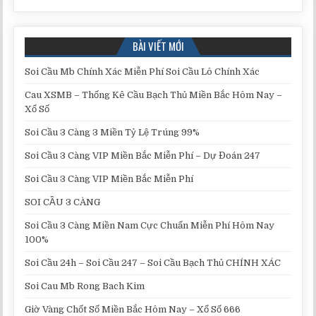
BÀI VIẾT MỚI
Soi Cầu Mb Chính Xác Miễn Phí Soi Cầu Lô Chính Xác
Cau XSMB – Thống Kê Cầu Bạch Thủ Miền Bắc Hôm Nay –
Xổ Số
Soi Cầu 3 Càng 3 Miền Tỷ Lệ Trúng 99%
Soi Cầu 3 Càng VIP Miền Bắc Miễn Phí – Dự Đoán 247
Soi Cầu 3 Càng VIP Miền Bắc Miễn Phí
SOI CẦU 3 CÀNG
Soi Cầu 3 Càng Miền Nam Cực Chuẩn Miễn Phí Hôm Nay
100%
Soi Cầu 24h – Soi Cầu 247 – Soi Cầu Bạch Thủ CHÍNH XÁC
Soi Cau Mb Rong Bach Kim
Giờ Vàng Chốt Số Miền Bắc Hôm Nay – Xổ Số 666