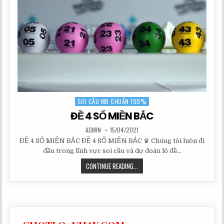
SOI CẦU MB CHUẨN 100%
Posted
in
ĐỀ 4 SỐ MIỀN BẮC
AUTHOR:
PUBLISHED
ADMIN
15/04/2021
DATE:
ĐỀ 4 SỐ MIỀN BẮC ĐỀ 4 SỐ MIỀN BẮC ♛ Chúng tôi luôn đi
đầu trong lĩnh vực soi cầu và dự đoán lô đề…
ĐỀ
CONTINUE READING...
4
SỐ
MIỀN
BẮC