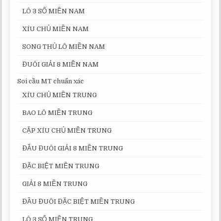
LÔ 3 SỐ MIỀN NAM
XÍU CHỦ MIỀN NAM
SONG THỦ LÔ MIỀN NAM
ĐUÔI GIẢI 8 MIỀN NAM
Soi cầu MT chuẩn xác
XÍU CHỦ MIỀN TRUNG
BAO LÔ MIỀN TRUNG
CẶP XÍU CHỦ MIỀN TRUNG
ĐẦU ĐUÔI GIẢI 8 MIỀN TRUNG
ĐẶC BIỆT MIỀN TRUNG
GIẢI 8 MIỀN TRUNG
ĐẦU ĐUÔI ĐẶC BIỆT MIỀN TRUNG
LÔ 3 SỐ MIỀN TRUNG