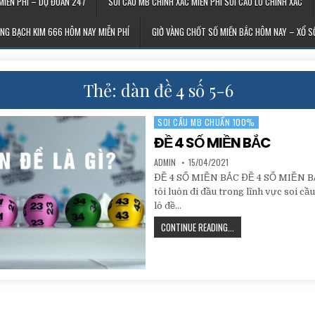
MIỄN PHÍ – DỰ ĐOÁN 247
SOI CẦU MB CHÍNH XÁC MIỄN PHÍ SOI CẦU LÔ CHÍNH XÁC
ỒNG BẠCH KIM 666 HÔM NAY MIỄN PHÍ
GIỜ VÀNG CHỐT SỐ MIỀN BẮC HÔM NAY – XỔ S
Thẻ:
dàn đề 4 số 5-6
SOI CẦU MB CHUẨN 100%
Posted
in
ĐỀ 4 SỐ MIỀN BẮC
AUTHOR:
PUBLISHED
ADMIN
15/04/2021
DATE:
ĐỀ 4 SỐ MIỀN BẮC ĐỀ 4 SỐ MIỀN 
tôi luôn đi đầu trong lĩnh vực soi cầ
lô đề…
ĐỀ
CONTINUE READING...
4
SỐ
MIỀN
BẮC