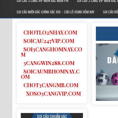
SOI CẦU 3 CÀNG VIP MIỀN BẮC MIỄN PHÍ
SOI CẦU 3 CÀNG VIP MIỀN BẮC 
SOI CẦU MIỀN BẮC CHÍNH XÁC 100 – CẦU LÔ XSMB HÔM NAY
SOI CẦU R
CHOTLO2NHAY.COM
SOICAU247VIP.COM
SOI3CANGHOMNAY.CO
M
3CANGWIN288.COM
SOICAUMBHOMNAY.C
OM
CHOT3CANGMB.COM
XOSO3CANGVIP.COM
SOI CẦU CHUẨN XÁC