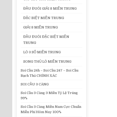
ĐẦU ĐUÔI GIẢI 8 MIỀN TRUNG
ĐẶC BIỆT MIỀN TRUNG
GIẢI 8 MIỀN TRUNG
ĐẦU ĐUÔI ĐẶC BIỆT MIỀN
TRUNG
LÔ 3 SỐ MIỀN TRUNG
SONG THỦ LÔ MIỀN TRUNG
Soi Cầu 24h – Soi Cầu 247 – Soi Cầu
Bạch Thủ CHÍNH XÁC
SOI CẦU 3 CÀNG
Soi Cầu 3 Càng 3 Miền Tỷ Lệ Trúng
99%
Soi Cầu 3 Càng Miền Nam Cực Chuẩn
Miễn Phí Hôm Nay 100%