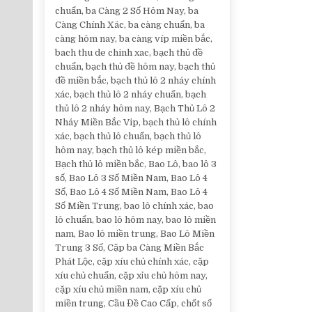
chuẩn, ba Càng 2 Số Hôm Nay, ba
Càng Chính Xác, ba càng chuẩn, ba
càng hôm nay, ba càng víp miền bắc,
bach thu de chinh xac, bạch thủ đề
chuẩn, bạch thủ đề hôm nay, bạch thủ
đề miền bắc, bạch thủ lô 2 nháy chính
xác, bạch thủ lô 2 nháy chuẩn, bạch
thủ lô 2 nháy hôm nay, Bạch Thủ Lô 2
Nháy Miền Bắc Vip, bạch thủ lô chính
xác, bạch thủ lô chuẩn, bạch thủ lô
hôm nay, bạch thủ lô kép miền bắc,
Bạch thủ lô miền bắc, Bao Lô, bao lô 3
số, Bao Lô 3 Số Miền Nam, Bao Lô 4
Số, Bao Lô 4 Số Miền Nam, Bao Lô 4
Số Miền Trung, bao lô chính xác, bao
lô chuẩn, bao lô hôm nay, bao lô miền
nam, Bao lô miền trung, Bao Lô Miền
Trung 3 Số, Cặp ba Càng Miền Bắc
Phát Lộc, cặp xíu chủ chính xác, cặp
xíu chủ chuẩn, cặp xỉu chủ hôm nay,
cặp xíu chủ miền nam, cặp xíu chủ
miền trung, Cầu Đề Cao Cấp, chốt số