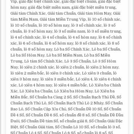
Vip, giải đặc biệt chính xác, giải đặc biệt chuẩn, giải đặc biệt
hôm nay, giải đặc biệt miền nam, giải đặc biệt miền trung,
Giải tám Chính Xác, Giải tám Chuẩn, Giải tám Hôm Nay, Giải
tám Miền Nam, Giải tám Miền Trung Vip, lô 10 số chính xác,
lô 10 số chuẩn, lô 10 số hôm nay, lô 3 số chính xác, lô 3 số
chuẩn, lô 3 số hôm nay, lô 3 số miền nam, lô 3 số miền trung,
lô 4 số chính xác, lô 4 số chuẩn, lô 4 số hôm nay, lô 6 số chính
xác, lô 6 số chuẩn, lô 6 số hôm nay, lô 8 số chính xác, lô 8 số
chuẩn, lô 8 số hôm nay, Lô ba Số Chính Xác, Lô ba Số Chuẩn,
Lô ba Số Hôm Nay, Lô ba Số Miền Nam, Lô ba Số Miền
Trung, Lô tám Số Chính Xác, Lô 3 Số Chuẩn, Lô 3 Số Hôm
Nay, lô xiên 2 chính xác, lô xiên 2 chuẩn, lô xiên 2 hôm nay,
lô xiên 2 miền bắc, lô xiên 3 chính xác, Lô xiên 3 chuẩn, lô
xiên 3 hôm nay, lô xiên 3 miền bắc, Lô xiên 4, lô xiên 4 chính
xác, Lô xiên 4 hôm nay, lô xiên 4 miền bắc, Lô Xiên ba Chính
Xác, Lô Xiên ba Chuẩn, Lô Xiên ba Hôm Nay, Lô Xiên ba
Miền Bắc, Số Chuẩn ba Càng 2 Số, Số Chuẩn Bạch Thủ Đề, Số
Chuẩn Bạch Thủ Lô, Số Chuẩn Bạch Thủ Lô 2 Nháy, Số Chuẩn
Bao Lô, Số Chuẩn Cặp Xỉu Chủ, Số Chuẩn Đề 10 Số, Số Chuẩn
Đề 4 Số, Số Chuẩn Đề 6 Số, số chuẩn đề 8 số, Số Chuẩn Đề Đầu
Đuôi, Số Chuẩn Đề tám Số, số chuẩn giải 8, Số Chuẩn Giải Đặc
Biệt, Số Chuẩn Giải tám, Số Chuẩn Lô 10 Số, số chuẩn lô 3 số,
Số Chuẩn Lô 4 Số, Số Chuẩn Lô 6 Số, số chuẩn lô 8 số, Số