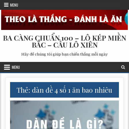
Skip
MENU
to
content
BA CÀNG CHUẨN 100 – LÔ KÉP MIỀN
BẮC – CẦU LÔ XIÊN
Hãy để chúng tôi giúp bạn chiến thắng mỗi ngày
MENU
Thẻ:
dàn đề 4 số 1 ăn bao nhiêu