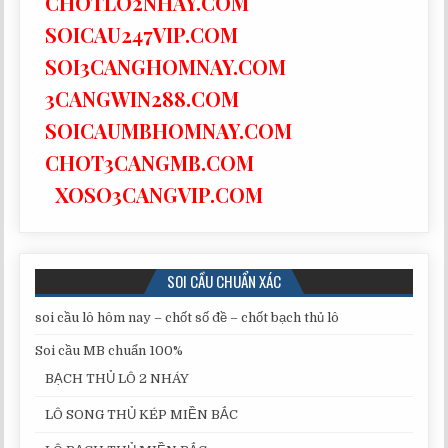
CHOTLO2NHAY.COM
SOICAU247VIP.COM
SOI3CANGHOMNAY.COM
3CANGWIN288.COM
SOICAUMBHOMNAY.COM
CHOT3CANGMB.COM
XOSO3CANGVIP.COM
SOI CẦU CHUẨN XÁC
soi cầu lô hôm nay – chốt số đề – chốt bạch thủ lô
Soi cầu MB chuẩn 100%
BẠCH THỦ LÔ 2 NHÁY
LÔ SONG THỦ KÉP MIỀN BẮC