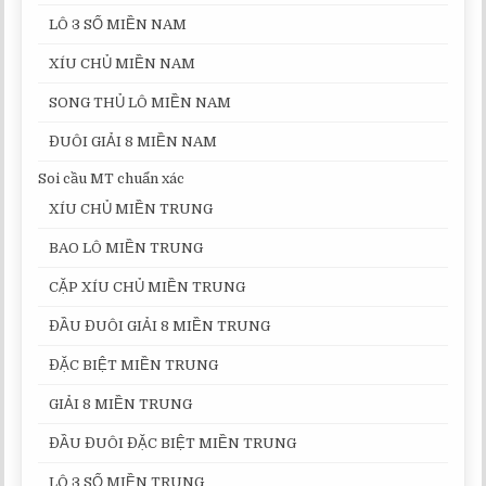
LÔ 3 SỐ MIỀN NAM
XÍU CHỦ MIỀN NAM
SONG THỦ LÔ MIỀN NAM
ĐUÔI GIẢI 8 MIỀN NAM
Soi cầu MT chuẩn xác
XÍU CHỦ MIỀN TRUNG
BAO LÔ MIỀN TRUNG
CẶP XÍU CHỦ MIỀN TRUNG
ĐẦU ĐUÔI GIẢI 8 MIỀN TRUNG
ĐẶC BIỆT MIỀN TRUNG
GIẢI 8 MIỀN TRUNG
ĐẦU ĐUÔI ĐẶC BIỆT MIỀN TRUNG
LÔ 3 SỐ MIỀN TRUNG