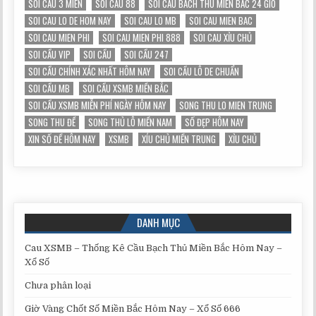
SOI CAU 3 MIEN
SOI CAU 88
SOI CAU BACH THU MIEN BAC 24 GIO
SOI CAU LO DE HOM NAY
SOI CAU LO MB
SOI CAU MIEN BAC
SOI CAU MIEN PHI
SOI CAU MIEN PHI 888
SOI CAU XỈU CHỦ
SOI CẦU VIP
SOI CẦU
SOI CẦU 247
SOI CẦU CHÍNH XÁC NHẤT HÔM NAY
SOI CẦU LÔ DE CHUẨN
SOI CẦU MB
SOI CẦU XSMB MIỀN BẮC
SOI CẦU XSMB MIỄN PHÍ NGÀY HÔM NAY
SONG THU LO MIEN TRUNG
SONG THU ĐỀ
SONG THỦ LÔ MIỀN NAM
SỐ ĐẸP HÔM NAY
XIN SỐ ĐỀ HÔM NAY
XSMB
XÍU CHỦ MIỀN TRUNG
XỈU CHỦ
DANH MỤC
Cau XSMB – Thống Kê Cầu Bạch Thủ Miền Bắc Hôm Nay –
Xổ Số
Chưa phân loại
Giờ Vàng Chốt Số Miền Bắc Hôm Nay – Xổ Số 666