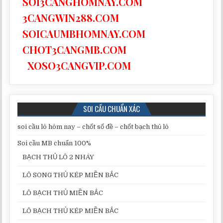
SOI3CANGHOMNAY.COM
3CANGWIN288.COM
SOICAUMBHOMNAY.COM
CHOT3CANGMB.COM
XOSO3CANGVIP.COM
SOI CẦU CHUẨN XÁC
soi cầu lô hôm nay – chốt số đề – chốt bạch thủ lô
Soi cầu MB chuẩn 100%
BẠCH THỦ LÔ 2 NHÁY
LÔ SONG THỦ KÉP MIỀN BẮC
LÔ BẠCH THỦ MIỀN BẮC
LÔ BẠCH THỦ KÉP MIỀN BẮC