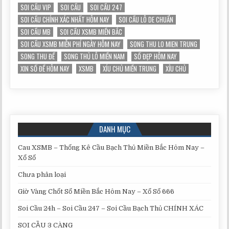
SOI CẦU VIP
SOI CẦU
SOI CẦU 247
SOI CẦU CHÍNH XÁC NHẤT HÔM NAY
SOI CẦU LÔ DE CHUẨN
SOI CẦU MB
SOI CẦU XSMB MIỀN BẮC
SOI CẦU XSMB MIỄN PHÍ NGÀY HÔM NAY
SONG THU LO MIEN TRUNG
SONG THU ĐỀ
SONG THỦ LÔ MIỀN NAM
SỐ ĐẸP HÔM NAY
XIN SỐ ĐỀ HÔM NAY
XSMB
XÍU CHỦ MIỀN TRUNG
XỈU CHỦ
DANH MỤC
Cau XSMB – Thống Kê Cầu Bạch Thủ Miền Bắc Hôm Nay –
Xổ Số
Chưa phân loại
Giờ Vàng Chốt Số Miền Bắc Hôm Nay – Xổ Số 666
Soi Cầu 24h – Soi Cầu 247 – Soi Cầu Bạch Thủ CHÍNH XÁC
SOI CẦU 3 CÀNG