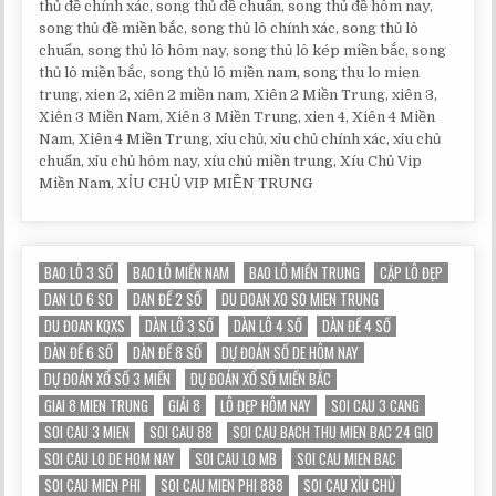
thủ đề chính xác, song thủ đề chuẩn, song thủ đề hôm nay,
song thủ đề miền bắc, song thủ lô chính xác, song thủ lô
chuẩn, song thủ lô hôm nay, song thủ lô kép miền bắc, song
thủ lô miền bắc, song thủ lô miền nam, song thu lo mien
trung, xien 2, xiên 2 miền nam, Xiên 2 Miền Trung, xiên 3,
Xiên 3 Miền Nam, Xiên 3 Miền Trung, xien 4, Xiên 4 Miền
Nam, Xiên 4 Miền Trung, xỉu chủ, xỉu chủ chính xác, xỉu chủ
chuẩn, xỉu chủ hôm nay, xíu chủ miền trung, Xíu Chủ Vip
Miền Nam, XỈU CHỦ VIP MIỀN TRUNG
BAO LÔ 3 SỐ
BAO LÔ MIỀN NAM
BAO LÔ MIỀN TRUNG
CẶP LÔ ĐẸP
DAN LO 6 SO
DAN ĐỀ 2 SỐ
DU DOAN XO SO MIEN TRUNG
DU ĐOAN KQXS
DÀN LÔ 3 SỐ
DÀN LÔ 4 SỐ
DÀN ĐỀ 4 SỐ
DÀN ĐỀ 6 SỐ
DÀN ĐỀ 8 SỐ
DỰ ĐOÁN SỐ DE HÔM NAY
DỰ ĐOÁN XỔ SỐ 3 MIỀN
DỰ ĐOÁN XỔ SỐ MIỀN BẮC
GIAI 8 MIEN TRUNG
GIẢI 8
LÔ ĐẸP HÔM NAY
SOI CAU 3 CANG
SOI CAU 3 MIEN
SOI CAU 88
SOI CAU BACH THU MIEN BAC 24 GIO
SOI CAU LO DE HOM NAY
SOI CAU LO MB
SOI CAU MIEN BAC
SOI CAU MIEN PHI
SOI CAU MIEN PHI 888
SOI CAU XỈU CHỦ