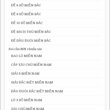
ĐỀ 6 SỐ MIỀN BẮC
ĐỀ 8 SỐ MIỀN BẮC
ĐỀ 10 SỐ MIỀN BẮC
ĐỀ BẠCH THỦ MIỀN BẮC
ĐỀ ĐẦU ĐUÔI MIỀN BẮC
Soi cầu MN chuẩn xác
BAO LÔ MIỀN NAM
CẶP XÍU CHỦ MIỀN NAM
GIẢI 8 MIỀN NAM
GIẢI ĐẶC BIỆT MIỀN NAM
ĐẦU ĐUÔI ĐẶC BIỆT MIỀN NAM
LÔ 3 SỐ MIỀN NAM
XÍU CHỦ MIỀN NAM