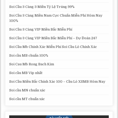
Soi Cầu 3 Càng 3 Miền Tỷ Lệ Trúng 99%
Soi Cầu 3 Càng Miền Nam Cực Chuẩn Miễn Phí Hôm Nay
100%
Soi Cầu 3 Càng VIP Miền Bắc Miễn Phí
Soi Cầu 3 Càng VIP Miền Bắc Miễn Phí – Dự Đoán 247
Soi Cầu Mb Chính Xác Miễn Phí Soi Cầu Lô Chính Xác
Soi cầu MB chuẩn 100%
Soi Cau Mb Rong Bach Kim
Soi cầu MB Víp nhất
Soi Cầu Miền Bắc Chính Xác 100 – Cầu Lô XSMB Hôm Nay
Soi cầu MN chuẩn xác
Soi cầu MT chuẩn xác