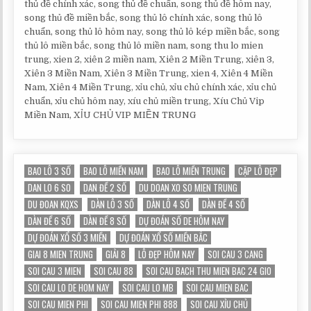
thủ đề chính xác, song thủ đề chuẩn, song thủ đề hôm nay,
song thủ đề miền bắc, song thủ lô chính xác, song thủ lô
chuẩn, song thủ lô hôm nay, song thủ lô kép miền bắc, song
thủ lô miền bắc, song thủ lô miền nam, song thu lo mien
trung, xien 2, xiên 2 miền nam, Xiên 2 Miền Trung, xiên 3,
Xiên 3 Miền Nam, Xiên 3 Miền Trung, xien 4, Xiên 4 Miền
Nam, Xiên 4 Miền Trung, xỉu chủ, xỉu chủ chính xác, xỉu chủ
chuẩn, xỉu chủ hôm nay, xíu chủ miền trung, Xíu Chủ Vip
Miền Nam, XỈU CHỦ VIP MIỀN TRUNG
BAO LÔ 3 SỐ
BAO LÔ MIỀN NAM
BAO LÔ MIỀN TRUNG
CẶP LÔ ĐẸP
DAN LO 6 SO
DAN ĐỀ 2 SỐ
DU DOAN XO SO MIEN TRUNG
DU ĐOAN KQXS
DÀN LÔ 3 SỐ
DÀN LÔ 4 SỐ
DÀN ĐỀ 4 SỐ
DÀN ĐỀ 6 SỐ
DÀN ĐỀ 8 SỐ
DỰ ĐOÁN SỐ DE HÔM NAY
DỰ ĐOÁN XỔ SỐ 3 MIỀN
DỰ ĐOÁN XỔ SỐ MIỀN BẮC
GIAI 8 MIEN TRUNG
GIẢI 8
LÔ ĐẸP HÔM NAY
SOI CAU 3 CANG
SOI CAU 3 MIEN
SOI CAU 88
SOI CAU BACH THU MIEN BAC 24 GIO
SOI CAU LO DE HOM NAY
SOI CAU LO MB
SOI CAU MIEN BAC
SOI CAU MIEN PHI
SOI CAU MIEN PHI 888
SOI CAU XỈU CHỦ