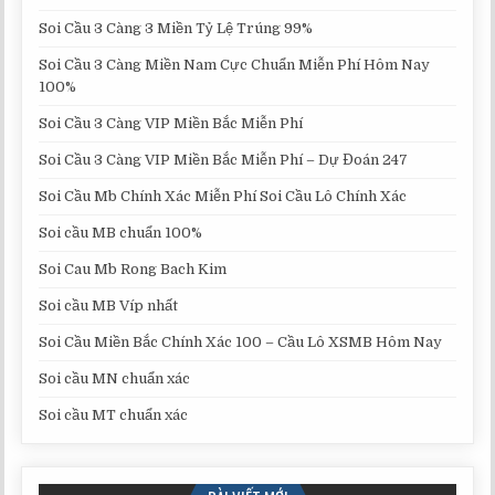
Soi Cầu 3 Càng 3 Miền Tỷ Lệ Trúng 99%
Soi Cầu 3 Càng Miền Nam Cực Chuẩn Miễn Phí Hôm Nay
100%
Soi Cầu 3 Càng VIP Miền Bắc Miễn Phí
Soi Cầu 3 Càng VIP Miền Bắc Miễn Phí – Dự Đoán 247
Soi Cầu Mb Chính Xác Miễn Phí Soi Cầu Lô Chính Xác
Soi cầu MB chuẩn 100%
Soi Cau Mb Rong Bach Kim
Soi cầu MB Víp nhất
Soi Cầu Miền Bắc Chính Xác 100 – Cầu Lô XSMB Hôm Nay
Soi cầu MN chuẩn xác
Soi cầu MT chuẩn xác