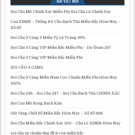
BÀI VIẾT MỚI
Soi Cầu Mb Chính Xác Miễn Phí Soi Cầu Lô Chính Xác
Cau XSMB – Thống Kê Cầu Bạch Thủ Miền Bắc Hôm Nay –
Xổ Số
Soi Cầu 3 Càng 3 Miền Tỷ Lệ Trúng 99%
Soi Cầu 3 Càng VIP Miền Bắc Miễn Phí – Dự Đoán 247
Soi Cầu 3 Càng VIP Miền Bắc Miễn Phí
SOI CẦU 3 CÀNG
Soi Cầu 3 Càng Miền Nam Cực Chuẩn Miễn Phí Hôm Nay
100%
Soi Cầu 24h – Soi Cầu 247 – Soi Cầu Bạch Thủ CHÍNH XÁC
Soi Cau Mb Rong Bach Kim
Giờ Vàng Chốt Số Miền Bắc Hôm Nay – Xổ Số 666
Soi Cầu Miền Bắc Chính Xác 100 – Cầu Lô XSMB Hôm Nay
soi cầu xs chuẩn dàn đề 6 con miền bắc