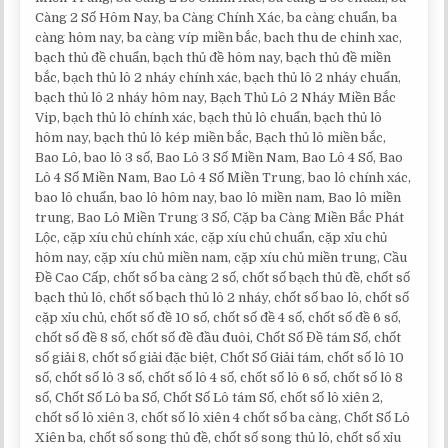
Càng 2 Số Hôm Nay, ba Càng Chính Xác, ba càng chuẩn, ba
càng hôm nay, ba càng víp miền bắc, bach thu de chinh xac,
bạch thủ đề chuẩn, bạch thủ đề hôm nay, bạch thủ đề miền
bắc, bạch thủ lô 2 nháy chính xác, bạch thủ lô 2 nháy chuẩn,
bạch thủ lô 2 nháy hôm nay, Bạch Thủ Lô 2 Nháy Miền Bắc
Vip, bạch thủ lô chính xác, bạch thủ lô chuẩn, bạch thủ lô
hôm nay, bạch thủ lô kép miền bắc, Bạch thủ lô miền bắc,
Bao Lô, bao lô 3 số, Bao Lô 3 Số Miền Nam, Bao Lô 4 Số, Bao
Lô 4 Số Miền Nam, Bao Lô 4 Số Miền Trung, bao lô chính xác,
bao lô chuẩn, bao lô hôm nay, bao lô miền nam, Bao lô miền
trung, Bao Lô Miền Trung 3 Số, Cặp ba Càng Miền Bắc Phát
Lộc, cặp xíu chủ chính xác, cặp xíu chủ chuẩn, cặp xỉu chủ
hôm nay, cặp xíu chủ miền nam, cặp xíu chủ miền trung, Cầu
Đề Cao Cấp, chốt số ba càng 2 số, chốt số bạch thủ đề, chốt số
bạch thủ lô, chốt số bạch thủ lô 2 nháy, chốt số bao lô, chốt số
cặp xỉu chủ, chốt số đề 10 số, chốt số đề 4 số, chốt số đề 6 số,
chốt số đề 8 số, chốt số đề đầu đuôi, Chốt Số Đề tám Số, chốt
số giải 8, chốt số giải đặc biệt, Chốt Số Giải tám, chốt số lô 10
số, chốt số lô 3 số, chốt số lô 4 số, chốt số lô 6 số, chốt số lô 8
số, Chốt Số Lô ba Số, Chốt Số Lô tám Số, chốt số lô xiên 2,
chốt số lô xiên 3, chốt số lô xiên 4 chốt số ba càng, Chốt Số Lô
Xiên ba, chốt số song thủ đề, chốt số song thủ lô, chốt số xỉu