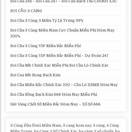
Soi Cầu 24h – Soi Cầu 247 – Soi Cầu Bạch Thủ CHÍNH XÁC
SOI CẦU 3 CÀNG
Soi Cầu 3 Càng 3 Miền Tỷ Lệ Trúng 99%
Soi Cầu 3 Càng Miền Nam Cực Chuẩn Miễn Phí Hôm Nay
100%
Soi Cầu 3 Càng VIP Miền Bắc Miễn Phí
Soi Cầu 3 Càng VIP Miền Bắc Miễn Phí – Dự Đoán 247
Soi Cầu Mb Chính Xác Miễn Phí Soi Cầu Lô Chính Xác
Soi Cau Mb Rong Bach Kim
Soi Cầu Miền Bắc Chính Xác 100 – Cầu Lô XSMB Hôm Nay
Soi Cầu Rồng Bạch Kim 666 Hôm Nay Miễn Phí
Giờ Vàng Chốt Số Miền Bắc Hôm Nay – Xổ Số 666
3 Càng Đầu Đuôi Miền Nam, 3 cang hom nay, 4 càng, 4 Càng
Miền Trung, ba Càng 2 Số Chính Xác, ba càng 2 số chuẩn, ba