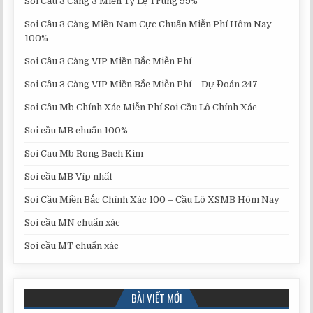
Soi Cầu 3 Càng 3 Miền Tỷ Lệ Trúng 99%
Soi Cầu 3 Càng Miền Nam Cực Chuẩn Miễn Phí Hôm Nay
100%
Soi Cầu 3 Càng VIP Miền Bắc Miễn Phí
Soi Cầu 3 Càng VIP Miền Bắc Miễn Phí – Dự Đoán 247
Soi Cầu Mb Chính Xác Miễn Phí Soi Cầu Lô Chính Xác
Soi cầu MB chuẩn 100%
Soi Cau Mb Rong Bach Kim
Soi cầu MB Víp nhất
Soi Cầu Miền Bắc Chính Xác 100 – Cầu Lô XSMB Hôm Nay
Soi cầu MN chuẩn xác
Soi cầu MT chuẩn xác
BÀI VIẾT MỚI