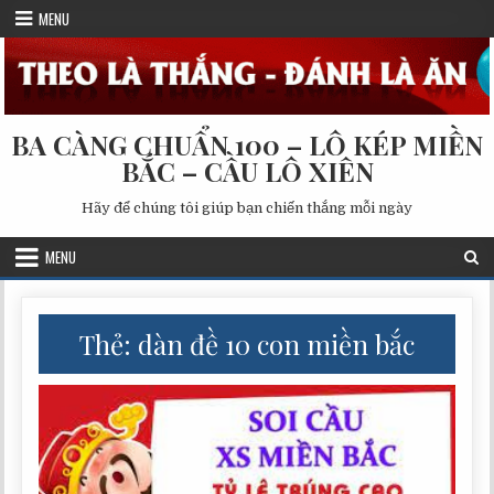
Skip
MENU
to
content
BA CÀNG CHUẨN 100 – LÔ KÉP MIỀN
BẮC – CẦU LÔ XIÊN
Hãy để chúng tôi giúp bạn chiến thắng mỗi ngày
MENU
Thẻ:
dàn đề 10 con miền bắc