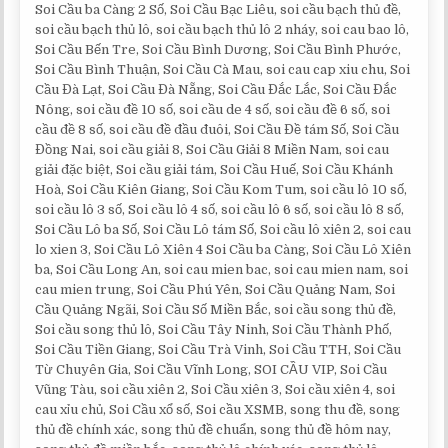
Soi Cầu ba Càng 2 Số, Soi Cầu Bạc Liêu, soi cầu bạch thủ đề,
soi cầu bạch thủ lô, soi cầu bạch thủ lô 2 nháy, soi cau bao lô,
Soi Cầu Bến Tre, Soi Cầu Bình Dương, Soi Cầu Bình Phước,
Soi Cầu Bình Thuận, Soi Cầu Cà Mau, soi cau cap xiu chu, Soi
Cầu Đà Lạt, Soi Cầu Đà Nẵng, Soi Cầu Đắc Lắc, Soi Cầu Đắc
Nông, soi cầu đề 10 số, soi cầu de 4 số, soi cầu đề 6 số, soi
cầu đề 8 số, soi cầu đề đầu đuôi, Soi Cầu Đề tám Số, Soi Cầu
Đồng Nai, soi cầu giải 8, Soi Cầu Giải 8 Miền Nam, soi cau
giải đặc biệt, Soi cầu giải tám, Soi Cầu Huế, Soi Cầu Khánh
Hoà, Soi Cầu Kiên Giang, Soi Cầu Kom Tum, soi cầu lô 10 số,
soi cầu lô 3 số, Soi cầu lô 4 số, soi cầu lô 6 số, soi cầu lô 8 số,
Soi Cầu Lô ba Số, Soi Cầu Lô tám Số, Soi cầu lô xiên 2, soi cau
lo xien 3, Soi Cầu Lô Xiên 4 Soi Cầu ba Càng, Soi Cầu Lô Xiên
ba, Soi Cầu Long An, soi cau mien bac, soi cau mien nam, soi
cau mien trung, Soi Cầu Phú Yên, Soi Cầu Quảng Nam, Soi
Cầu Quảng Ngãi, Soi Cầu Số Miền Bắc, soi cầu song thủ đề,
Soi cầu song thủ lô, Soi Cầu Tây Ninh, Soi Cầu Thành Phố,
Soi Cầu Tiền Giang, Soi Cầu Trà Vinh, Soi Cầu TTH, Soi Cầu
Từ Chuyên Gia, Soi Cầu Vĩnh Long, SOI CẦU VIP, Soi Cầu
Vũng Tàu, soi cầu xiên 2, Soi Cầu xiên 3, Soi cầu xiên 4, soi
cau xỉu chủ, Soi Cầu xổ số, Soi cầu XSMB, song thu đề, song
thủ đề chính xác, song thủ đề chuẩn, song thủ đề hôm nay,