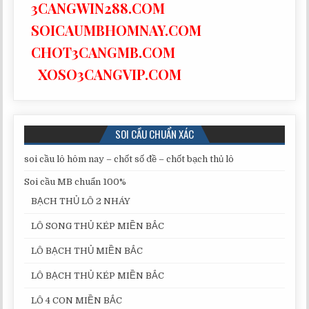
3CANGWIN288.COM
SOICAUMBHOMNAY.COM
CHOT3CANGMB.COM
XOSO3CANGVIP.COM
SOI CẦU CHUẨN XÁC
soi cầu lô hôm nay – chốt số đề – chốt bạch thủ lô
Soi cầu MB chuẩn 100%
BẠCH THỦ LÔ 2 NHÁY
LÔ SONG THỦ KÉP MIỀN BẮC
LÔ BẠCH THỦ MIỀN BẮC
LÔ BẠCH THỦ KÉP MIỀN BẮC
LÔ 4 CON MIỀN BẮC