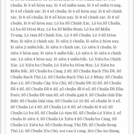
chuẩn, lô 3 số hôm nay, lô 3 số miền nam, lô 3 số miền trung,
lô 4 số chính xác, lô 4 số chuẩn, lô 4 số hôm nay, lô 6 số chính
xác, lô 6 số chuẩn, lô 6 số hôm nay, lô 8 số chính xác, lô 8 số
chuẩn, lô 8 số hôm nay, Lô ba Số Chính Xác, Lô ba Số Chuẩn,
Lô ba Số Hôm Nay, Lô ba Số Miền Nam, Lô ba Số Miền
Trung, Lô tám Số Chính Xác, Lô 3 Số Chuẩn, Lô 3 Số Hôm
Nay, lô xiên 2 chính xác, lô xiên 2 chuẩn, lô xiên 2 hôm nay,
lô xiên 2 miền bắc, lô xiên 3 chính xác, Lô xiên 3 chuẩn, lô
xiên 3 hôm nay, lô xiên 3 miền bắc, Lô xiên 4, lô xiên 4 chính
xác, Lô xiên 4 hôm nay, lô xiên 4 miền bắc, Lô Xiên ba Chính
Xác, Lô Xiên ba Chuẩn, Lô Xiên ba Hôm Nay, Lô Xiên ba
Miền Bắc, Số Chuẩn ba Càng 2 Số, Số Chuẩn Bạch Thủ Đề, Số
Chuẩn Bạch Thủ Lô, Số Chuẩn Bạch Thủ Lô 2 Nháy, Số Chuẩn
Bao Lô, Số Chuẩn Cặp Xỉu Chủ, Số Chuẩn Đề 10 Số, Số Chuẩn
Đề 4 Số, Số Chuẩn Đề 6 Số, số chuẩn đề 8 số, Số Chuẩn Đề Đầu
Đuôi, Số Chuẩn Đề tám Số, số chuẩn giải 8, Số Chuẩn Giải Đặc
Biệt, Số Chuẩn Giải tám, Số Chuẩn Lô 10 Số, số chuẩn lô 3 số,
Số Chuẩn Lô 4 Số, Số Chuẩn Lô 6 Số, số chuẩn lô 8 số, Số
Chuẩn Lô ba Số, Số Chuẩn Lô tám Số, Số Chuẩn Lô Xiên 2, số
chuẩn lô xiên 3, Số Chuẩn Lô Xiên 4 Số Chuẩn ba Càng, Số
Chuẩn Lô Xiên ba, Số Chuẩn Song Thủ Đề, Số Chuẩn Song
Thủ Lô, Số Chuẩn Xỉu Chủ, soi cau 3 cang, Soi Cầu An Giang,