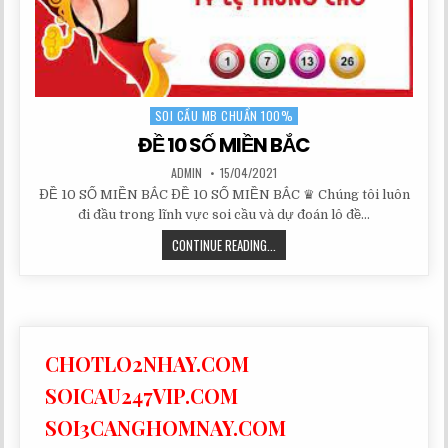
SOI CẦU MB CHUẨN 100%
Posted
in
ĐỀ 10 SỐ MIỀN BẮC
AUTHOR:
PUBLISHED
ADMIN
15/04/2021
DATE:
ĐỀ 10 SỐ MIỀN BẮC ĐỀ 10 SỐ MIỀN BẮC ♛ Chúng tôi luôn
đi đầu trong lĩnh vực soi cầu và dự đoán lô đề…
ĐỀ
CONTINUE READING...
10
SỐ
MIỀN
BẮC
CHOTLO2NHAY.COM
SOICAU247VIP.COM
SOI3CANGHOMNAY.COM