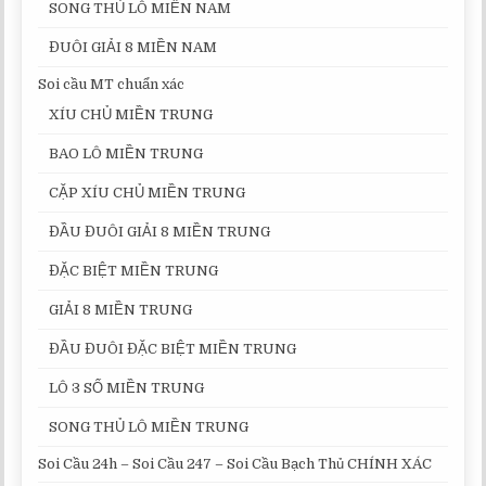
SONG THỦ LÔ MIỀN NAM
ĐUÔI GIẢI 8 MIỀN NAM
Soi cầu MT chuẩn xác
XÍU CHỦ MIỀN TRUNG
BAO LÔ MIỀN TRUNG
CẶP XÍU CHỦ MIỀN TRUNG
ĐẦU ĐUÔI GIẢI 8 MIỀN TRUNG
ĐẶC BIỆT MIỀN TRUNG
GIẢI 8 MIỀN TRUNG
ĐẦU ĐUÔI ĐẶC BIỆT MIỀN TRUNG
LÔ 3 SỐ MIỀN TRUNG
SONG THỦ LÔ MIỀN TRUNG
Soi Cầu 24h – Soi Cầu 247 – Soi Cầu Bạch Thủ CHÍNH XÁC