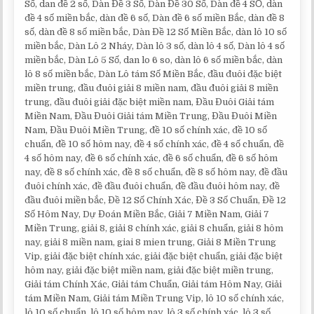
Số, dan đề 2 số, Dàn Đề 3 Số, Dàn Đề 30 Số, Dàn đề 4 SỐ, dàn
đề 4 số miền bắc, dàn đề 6 số, Dàn đề 6 số miền Bắc, dàn đề 8
số, dàn đề 8 số miền bắc, Dàn Đề 12 Số Miền Bắc, dàn lô 10 số
miền bắc, Dàn Lô 2 Nháy, Dàn lô 3 số, dàn lô 4 số, Dàn lô 4 số
miền bắc, Dàn Lô 5 Số, dan lo 6 so, dàn lô 6 số miền bắc, dàn
lô 8 số miền bắc, Dàn Lô tám Số Miền Bắc, đầu đuôi đặc biệt
miền trung, đầu đuôi giải 8 miền nam, đầu đuôi giải 8 miền
trung, đầu đuôi giải đặc biệt miền nam, Đầu Đuôi Giải tám
Miền Nam, Đầu Đuôi Giải tám Miền Trung, Đầu Đuôi Miền
Nam, Đầu Đuôi Miền Trung, đề 10 số chính xác, đề 10 số
chuẩn, đề 10 số hôm nay, đề 4 số chính xác, đề 4 số chuẩn, đề
4 số hôm nay, đề 6 số chính xác, đề 6 số chuẩn, đề 6 số hôm
nay, đề 8 số chính xác, đề 8 số chuẩn, đề 8 số hôm nay, đề đầu
đuôi chính xác, đề đầu đuôi chuẩn, đề đầu đuôi hôm nay, đề
đầu đuôi miền bắc, Đề 12 Số Chính Xác, Đề 3 Số Chuẩn, Đề 12
Số Hôm Nay, Dự Đoán Miền Bắc, Giải 7 Miền Nam, Giải 7
Miền Trung, giải 8, giải 8 chính xác, giải 8 chuẩn, giải 8 hôm
nay, giải 8 miền nam, giai 8 mien trung, Giải 8 Miền Trung
Vip, giải đặc biệt chính xác, giải đặc biệt chuẩn, giải đặc biệt
hôm nay, giải đặc biệt miền nam, giải đặc biệt miền trung,
Giải tám Chính Xác, Giải tám Chuẩn, Giải tám Hôm Nay, Giải
tám Miền Nam, Giải tám Miền Trung Vip, lô 10 số chính xác,
lô 10 số chuẩn, lô 10 số hôm nay, lô 3 số chính xác, lô 3 số