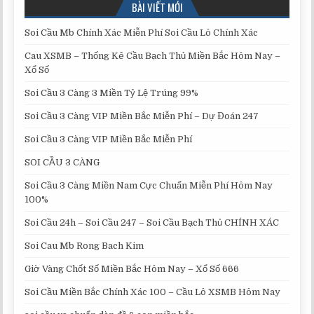
BÀI VIẾT MỚI
Soi Cầu Mb Chính Xác Miễn Phí Soi Cầu Lô Chính Xác
Cau XSMB – Thống Kê Cầu Bạch Thủ Miền Bắc Hôm Nay –
Xổ Số
Soi Cầu 3 Càng 3 Miền Tỷ Lệ Trúng 99%
Soi Cầu 3 Càng VIP Miền Bắc Miễn Phí – Dự Đoán 247
Soi Cầu 3 Càng VIP Miền Bắc Miễn Phí
SOI CẦU 3 CÀNG
Soi Cầu 3 Càng Miền Nam Cực Chuẩn Miễn Phí Hôm Nay
100%
Soi Cầu 24h – Soi Cầu 247 – Soi Cầu Bạch Thủ CHÍNH XÁC
Soi Cau Mb Rong Bach Kim
Giờ Vàng Chốt Số Miền Bắc Hôm Nay – Xổ Số 666
Soi Cầu Miền Bắc Chính Xác 100 – Cầu Lô XSMB Hôm Nay