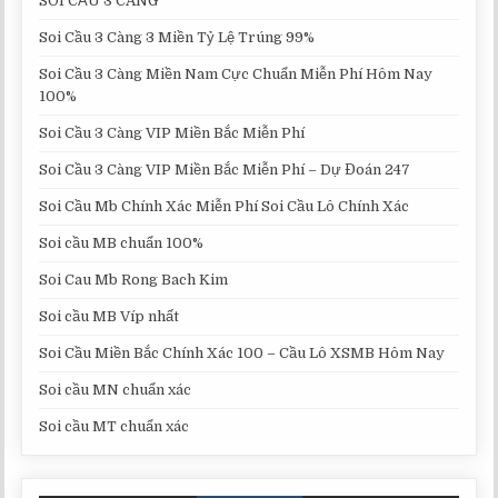
SOI CẦU 3 CÀNG
Soi Cầu 3 Càng 3 Miền Tỷ Lệ Trúng 99%
Soi Cầu 3 Càng Miền Nam Cực Chuẩn Miễn Phí Hôm Nay
100%
Soi Cầu 3 Càng VIP Miền Bắc Miễn Phí
Soi Cầu 3 Càng VIP Miền Bắc Miễn Phí – Dự Đoán 247
Soi Cầu Mb Chính Xác Miễn Phí Soi Cầu Lô Chính Xác
Soi cầu MB chuẩn 100%
Soi Cau Mb Rong Bach Kim
Soi cầu MB Víp nhất
Soi Cầu Miền Bắc Chính Xác 100 – Cầu Lô XSMB Hôm Nay
Soi cầu MN chuẩn xác
Soi cầu MT chuẩn xác