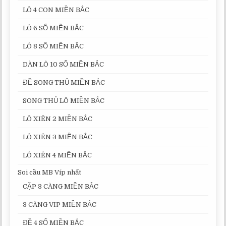
LÔ 4 CON MIỀN BẮC
LÔ 6 SỐ MIỀN BẮC
LÔ 8 SỐ MIỀN BẮC
DÀN LÔ 10 SỐ MIỀN BẮC
ĐỀ SONG THỦ MIỀN BẮC
SONG THỦ LÔ MIỀN BẮC
LÔ XIÊN 2 MIỀN BẮC
LÔ XIÊN 3 MIỀN BẮC
LÔ XIÊN 4 MIỀN BẮC
Soi cầu MB Víp nhất
CẶP 3 CÀNG MIỀN BẮC
3 CÀNG VIP MIỀN BẮC
ĐỀ 4 SỐ MIỀN BẮC