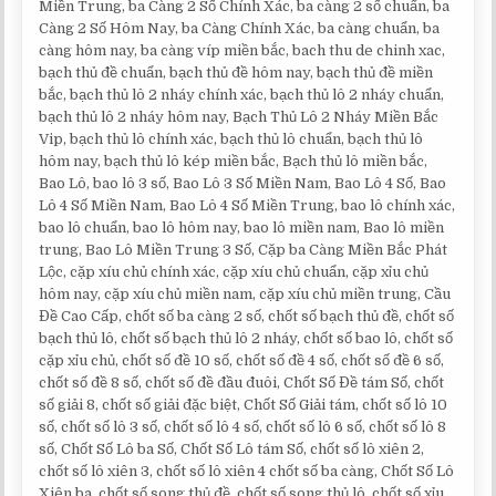
Miền Trung, ba Càng 2 Số Chính Xác, ba càng 2 số chuẩn, ba
Càng 2 Số Hôm Nay, ba Càng Chính Xác, ba càng chuẩn, ba
càng hôm nay, ba càng víp miền bắc, bach thu de chinh xac,
bạch thủ đề chuẩn, bạch thủ đề hôm nay, bạch thủ đề miền
bắc, bạch thủ lô 2 nháy chính xác, bạch thủ lô 2 nháy chuẩn,
bạch thủ lô 2 nháy hôm nay, Bạch Thủ Lô 2 Nháy Miền Bắc
Vip, bạch thủ lô chính xác, bạch thủ lô chuẩn, bạch thủ lô
hôm nay, bạch thủ lô kép miền bắc, Bạch thủ lô miền bắc,
Bao Lô, bao lô 3 số, Bao Lô 3 Số Miền Nam, Bao Lô 4 Số, Bao
Lô 4 Số Miền Nam, Bao Lô 4 Số Miền Trung, bao lô chính xác,
bao lô chuẩn, bao lô hôm nay, bao lô miền nam, Bao lô miền
trung, Bao Lô Miền Trung 3 Số, Cặp ba Càng Miền Bắc Phát
Lộc, cặp xíu chủ chính xác, cặp xíu chủ chuẩn, cặp xỉu chủ
hôm nay, cặp xíu chủ miền nam, cặp xíu chủ miền trung, Cầu
Đề Cao Cấp, chốt số ba càng 2 số, chốt số bạch thủ đề, chốt số
bạch thủ lô, chốt số bạch thủ lô 2 nháy, chốt số bao lô, chốt số
cặp xỉu chủ, chốt số đề 10 số, chốt số đề 4 số, chốt số đề 6 số,
chốt số đề 8 số, chốt số đề đầu đuôi, Chốt Số Đề tám Số, chốt
số giải 8, chốt số giải đặc biệt, Chốt Số Giải tám, chốt số lô 10
số, chốt số lô 3 số, chốt số lô 4 số, chốt số lô 6 số, chốt số lô 8
số, Chốt Số Lô ba Số, Chốt Số Lô tám Số, chốt số lô xiên 2,
chốt số lô xiên 3, chốt số lô xiên 4 chốt số ba càng, Chốt Số Lô
Xiên ba, chốt số song thủ đề, chốt số song thủ lô, chốt số xỉu