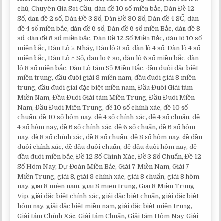
chủ, Chuyên Gia Soi Cầu, dàn đề 10 số miền bắc, Dàn Đề 12
Số, dan đề 2 số, Dàn Đề 3 Số, Dàn Đề 30 Số, Dàn đề 4 SỐ, dàn
đề 4 số miền bắc, dàn đề 6 số, Dàn đề 6 số miền Bắc, dàn đề 8
số, dàn đề 8 số miền bắc, Dàn Đề 12 Số Miền Bắc, dàn lô 10 số
miền bắc, Dàn Lô 2 Nháy, Dàn lô 3 số, dàn lô 4 số, Dàn lô 4 số
miền bắc, Dàn Lô 5 Số, dan lo 6 so, dàn lô 6 số miền bắc, dàn
lô 8 số miền bắc, Dàn Lô tám Số Miền Bắc, đầu đuôi đặc biệt
miền trung, đầu đuôi giải 8 miền nam, đầu đuôi giải 8 miền
trung, đầu đuôi giải đặc biệt miền nam, Đầu Đuôi Giải tám
Miền Nam, Đầu Đuôi Giải tám Miền Trung, Đầu Đuôi Miền
Nam, Đầu Đuôi Miền Trung, đề 10 số chính xác, đề 10 số
chuẩn, đề 10 số hôm nay, đề 4 số chính xác, đề 4 số chuẩn, đề
4 số hôm nay, đề 6 số chính xác, đề 6 số chuẩn, đề 6 số hôm
nay, đề 8 số chính xác, đề 8 số chuẩn, đề 8 số hôm nay, đề đầu
đuôi chính xác, đề đầu đuôi chuẩn, đề đầu đuôi hôm nay, đề
đầu đuôi miền bắc, Đề 12 Số Chính Xác, Đề 3 Số Chuẩn, Đề 12
Số Hôm Nay, Dự Đoán Miền Bắc, Giải 7 Miền Nam, Giải 7
Miền Trung, giải 8, giải 8 chính xác, giải 8 chuẩn, giải 8 hôm
nay, giải 8 miền nam, giai 8 mien trung, Giải 8 Miền Trung
Vip, giải đặc biệt chính xác, giải đặc biệt chuẩn, giải đặc biệt
hôm nay, giải đặc biệt miền nam, giải đặc biệt miền trung,
Giải tám Chính Xác, Giải tám Chuẩn, Giải tám Hôm Nay, Giải