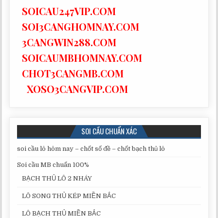
SOICAU247VIP.COM
SOI3CANGHOMNAY.COM
3CANGWIN288.COM
SOICAUMBHOMNAY.COM
CHOT3CANGMB.COM
XOSO3CANGVIP.COM
SOI CẦU CHUẨN XÁC
soi cầu lô hôm nay – chốt số đề – chốt bạch thủ lô
Soi cầu MB chuẩn 100%
BẠCH THỦ LÔ 2 NHÁY
LÔ SONG THỦ KÉP MIỀN BẮC
LÔ BẠCH THỦ MIỀN BẮC