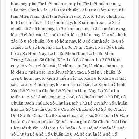
hôm nay, giải đặc biệt miền nam, giải đặc biệt miền trung,
Giải tám Chính Xác, Giải tám Chuẩn, Giải tám Hôm Nay, Giải
tám Miền Nam, Giải tám Miền Trung Vip, lô 10 số chính xác,
lô 10 số chuẩn, lô 10 số hôm nay, lô 3 số chính xác, lô 3 số
chuẩn, lô 3 số hôm nay, lô 3 số miền nam, lô 3 số miền trung,
lô 4 số chính xác, lô 4 số chuẩn, lô 4 số hôm nay, lô 6 số chính
xác, lô 6 số chuẩn, lô 6 số hôm nay, lô 8 số chính xác, lô 8 số
chuẩn, lô 8 số hôm nay, Lô ba Số Chính Xác, Lô ba Số Chuẩn,
Lô ba Số Hôm Nay, Lô ba Số Miền Nam, Lô ba Số Miền
Trung, Lô tám Số Chính Xác, Lô 3 Số Chuẩn, Lô 3 Số Hôm
Nay, lô xiên 2 chính xác, lô xiên 2 chuẩn, lô xiên 2 hôm nay,
lô xiên 2 miền bắc, lô xiên 3 chính xác, Lô xiên 3 chuẩn, lô
xiên 3 hôm nay, lô xiên 3 miền bắc, Lô xiên 4, lô xiên 4 chính
xác, Lô xiên 4 hôm nay, lô xiên 4 miền bắc, Lô Xiên ba Chính
Xác, Lô Xiên ba Chuẩn, Lô Xiên ba Hôm Nay, Lô Xiên ba
Miền Bắc, Số Chuẩn ba Càng 2 Số, Số Chuẩn Bạch Thủ Đề, Số
Chuẩn Bạch Thủ Lô, Số Chuẩn Bạch Thủ Lô 2 Nháy, Số Chuẩn
Bao Lô, Số Chuẩn Cặp Xỉu Chủ, Số Chuẩn Đề 10 Số, Số Chuẩn
Đề 4 Số, Số Chuẩn Đề 6 Số, số chuẩn đề 8 số, Số Chuẩn Đề Đầu
Đuôi, Số Chuẩn Đề tám Số, số chuẩn giải 8, Số Chuẩn Giải Đặc
Biệt, Số Chuẩn Giải tám, Số Chuẩn Lô 10 Số, số chuẩn lô 3 số,
Số Chuẩn Lô 4 Số, Số Chuẩn Lô 6 Số, số chuẩn lô 8 số, Số