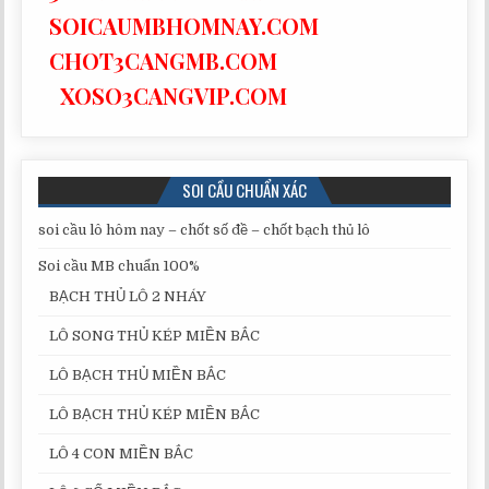
SOICAUMBHOMNAY.COM
CHOT3CANGMB.COM
XOSO3CANGVIP.COM
SOI CẦU CHUẨN XÁC
soi cầu lô hôm nay – chốt số đề – chốt bạch thủ lô
Soi cầu MB chuẩn 100%
BẠCH THỦ LÔ 2 NHÁY
LÔ SONG THỦ KÉP MIỀN BẮC
LÔ BẠCH THỦ MIỀN BẮC
LÔ BẠCH THỦ KÉP MIỀN BẮC
LÔ 4 CON MIỀN BẮC