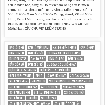
chuẩn, song thủ lô hôm nay, song thủ lô kép miền bắc, song
thủ lô miền bắc, song thủ lô miền nam, song thu lo mien
trung, xien 2, xiên 2 miền nam, Xiên 2 Miền Trung, xiên 3,
Xiên 3 Miền Nam, Xiên 3 Miền Trung, xien 4, Xiên 4 Miền
Nam, Xiên 4 Miền Trung, xỉu chủ, xỉu chủ chính xác, xỉu chủ
chuẩn, xỉu chủ hôm nay, xíu chủ miền trung, Xíu Chủ Vip
Miền Nam, XỈU CHỦ VIP MIỀN TRUNG
BAO LÔ 3 SỐ
BAO LÔ MIỀN NAM
BAO LÔ MIỀN TRUNG
CẶP LÔ ĐẸP
DAN LO 6 SO
DAN ĐỀ 2 SỐ
DU DOAN XO SO MIEN TRUNG
DU ĐOAN KQXS
DÀN LÔ 3 SỐ
DÀN LÔ 4 SỐ
DÀN ĐỀ 4 SỐ
DÀN ĐỀ 6 SỐ
DÀN ĐỀ 8 SỐ
DỰ ĐOÁN SỐ DE HÔM NAY
DỰ ĐOÁN XỔ SỐ 3 MIỀN
DỰ ĐOÁN XỔ SỐ MIỀN BẮC
GIAI 8 MIEN TRUNG
GIẢI 8
LÔ ĐẸP HÔM NAY
SOI CAU 3 CANG
SOI CAU 3 MIEN
SOI CAU 88
SOI CAU BACH THU MIEN BAC 24 GIO
SOI CAU LO DE HOM NAY
SOI CAU LO MB
SOI CAU MIEN BAC
SOI CAU MIEN PHI
SOI CAU MIEN PHI 888
SOI CAU XỈU CHỦ
SOI CẦU VIP
SOI CẦU
SOI CẦU 247
SOI CẦU CHÍNH XÁC NHẤT HÔM NAY
SOI CẦU LÔ DE CHUẨN