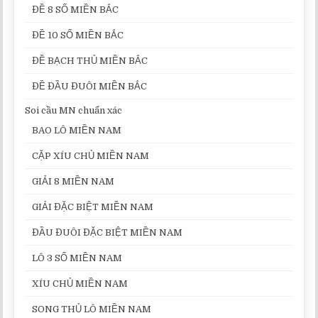
ĐỀ 8 SỐ MIỀN BẮC
ĐỀ 10 SỐ MIỀN BẮC
ĐỀ BẠCH THỦ MIỀN BẮC
ĐỀ ĐẦU ĐUÔI MIỀN BẮC
Soi cầu MN chuẩn xác
BAO LÔ MIỀN NAM
CẶP XÍU CHỦ MIỀN NAM
GIẢI 8 MIỀN NAM
GIẢI ĐẶC BIỆT MIỀN NAM
ĐẦU ĐUÔI ĐẶC BIỆT MIỀN NAM
LÔ 3 SỐ MIỀN NAM
XÍU CHỦ MIỀN NAM
SONG THỦ LÔ MIỀN NAM