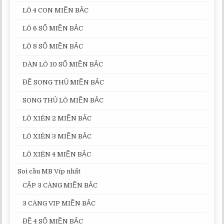
LÔ 4 CON MIỀN BẮC
LÔ 6 SỐ MIỀN BẮC
LÔ 8 SỐ MIỀN BẮC
DÀN LÔ 10 SỐ MIỀN BẮC
ĐỀ SONG THỦ MIỀN BẮC
SONG THỦ LÔ MIỀN BẮC
LÔ XIÊN 2 MIỀN BẮC
LÔ XIÊN 3 MIỀN BẮC
LÔ XIÊN 4 MIỀN BẮC
Soi cầu MB Víp nhất
CẶP 3 CÀNG MIỀN BẮC
3 CÀNG VIP MIỀN BẮC
ĐỀ 4 SỐ MIỀN BẮC