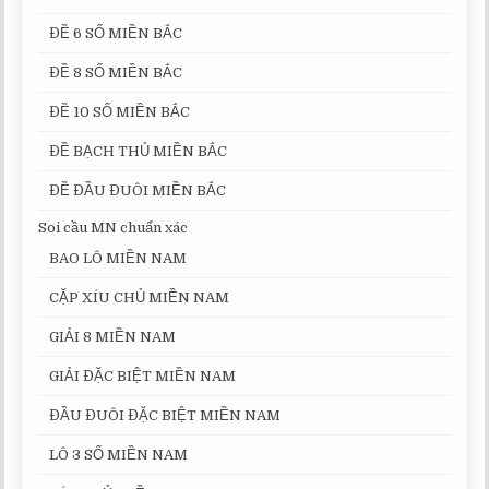
ĐỀ 6 SỐ MIỀN BẮC
ĐỀ 8 SỐ MIỀN BẮC
ĐỀ 10 SỐ MIỀN BẮC
ĐỀ BẠCH THỦ MIỀN BẮC
ĐỀ ĐẦU ĐUÔI MIỀN BẮC
Soi cầu MN chuẩn xác
BAO LÔ MIỀN NAM
CẶP XÍU CHỦ MIỀN NAM
GIẢI 8 MIỀN NAM
GIẢI ĐẶC BIỆT MIỀN NAM
ĐẦU ĐUÔI ĐẶC BIỆT MIỀN NAM
LÔ 3 SỐ MIỀN NAM