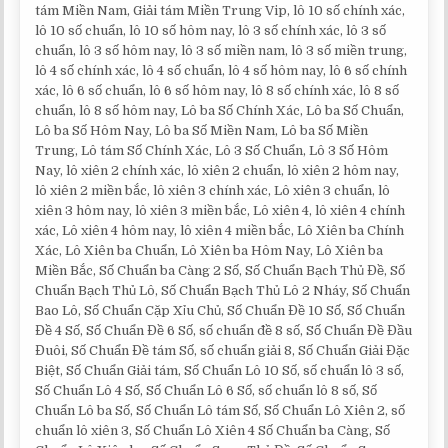
tám Miền Nam, Giải tám Miền Trung Vip, lô 10 số chính xác,
lô 10 số chuẩn, lô 10 số hôm nay, lô 3 số chính xác, lô 3 số
chuẩn, lô 3 số hôm nay, lô 3 số miền nam, lô 3 số miền trung,
lô 4 số chính xác, lô 4 số chuẩn, lô 4 số hôm nay, lô 6 số chính
xác, lô 6 số chuẩn, lô 6 số hôm nay, lô 8 số chính xác, lô 8 số
chuẩn, lô 8 số hôm nay, Lô ba Số Chính Xác, Lô ba Số Chuẩn,
Lô ba Số Hôm Nay, Lô ba Số Miền Nam, Lô ba Số Miền
Trung, Lô tám Số Chính Xác, Lô 3 Số Chuẩn, Lô 3 Số Hôm
Nay, lô xiên 2 chính xác, lô xiên 2 chuẩn, lô xiên 2 hôm nay,
lô xiên 2 miền bắc, lô xiên 3 chính xác, Lô xiên 3 chuẩn, lô
xiên 3 hôm nay, lô xiên 3 miền bắc, Lô xiên 4, lô xiên 4 chính
xác, Lô xiên 4 hôm nay, lô xiên 4 miền bắc, Lô Xiên ba Chính
Xác, Lô Xiên ba Chuẩn, Lô Xiên ba Hôm Nay, Lô Xiên ba
Miền Bắc, Số Chuẩn ba Càng 2 Số, Số Chuẩn Bạch Thủ Đề, Số
Chuẩn Bạch Thủ Lô, Số Chuẩn Bạch Thủ Lô 2 Nháy, Số Chuẩn
Bao Lô, Số Chuẩn Cặp Xỉu Chủ, Số Chuẩn Đề 10 Số, Số Chuẩn
Đề 4 Số, Số Chuẩn Đề 6 Số, số chuẩn đề 8 số, Số Chuẩn Đề Đầu
Đuôi, Số Chuẩn Đề tám Số, số chuẩn giải 8, Số Chuẩn Giải Đặc
Biệt, Số Chuẩn Giải tám, Số Chuẩn Lô 10 Số, số chuẩn lô 3 số,
Số Chuẩn Lô 4 Số, Số Chuẩn Lô 6 Số, số chuẩn lô 8 số, Số
Chuẩn Lô ba Số, Số Chuẩn Lô tám Số, Số Chuẩn Lô Xiên 2, số
chuẩn lô xiên 3, Số Chuẩn Lô Xiên 4 Số Chuẩn ba Càng, Số