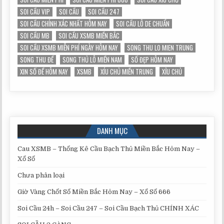
SOI CẦU VIP
SOI CẦU
SOI CẦU 247
SOI CẦU CHÍNH XÁC NHẤT HÔM NAY
SOI CẦU LÔ DE CHUẨN
SOI CẦU MB
SOI CẦU XSMB MIỀN BẮC
SOI CẦU XSMB MIỄN PHÍ NGÀY HÔM NAY
SONG THU LO MIEN TRUNG
SONG THU ĐỀ
SONG THỦ LÔ MIỀN NAM
SỐ ĐẸP HÔM NAY
XIN SỐ ĐỀ HÔM NAY
XSMB
XÍU CHỦ MIỀN TRUNG
XỈU CHỦ
DANH MỤC
Cau XSMB – Thống Kê Cầu Bạch Thủ Miền Bắc Hôm Nay –
Xổ Số
Chưa phân loại
Giờ Vàng Chốt Số Miền Bắc Hôm Nay – Xổ Số 666
Soi Cầu 24h – Soi Cầu 247 – Soi Cầu Bạch Thủ CHÍNH XÁC