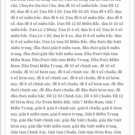
chủ, Chuyên Gia Soi Cầu, dàn đề 10 số miền bắc, Dàn Đề 12
Số, dan đề 2 số, Dàn Đề 3 Số, Dàn Đề 30 Số, Dàn đề 4 SỐ, dàn
đề 4 số miền bắc, dàn đề 6 số, Dàn đề 6 số miền Bắc, dàn đề 8
số, dàn đề 8 số miền bắc, Dàn Đề 12 Số Miền Bắc, dàn lô 10 số
miền bắc, Dàn Lô 2 Nháy, Dàn lô 3 số, dàn lô 4 số, Dàn lô 4 số
miền bắc, Dàn Lô 5 Số, dan lo 6 so, dàn lô 6 số miền bắc, dàn
lô 8 số miền bắc, Dàn Lô tám Số Miền Bắc, đầu đuôi đặc biệt
miền trung, đầu đuôi giải 8 miền nam, đầu đuôi giải 8 miền
trung, đầu đuôi giải đặc biệt miền nam, Đầu Đuôi Giải tám
Miền Nam, Đầu Đuôi Giải tám Miền Trung, Đầu Đuôi Miền
Nam, Đầu Đuôi Miền Trung, đề 10 số chính xác, đề 10 số
chuẩn, đề 10 số hôm nay, đề 4 số chính xác, đề 4 số chuẩn, đề
4 số hôm nay, đề 6 số chính xác, đề 6 số chuẩn, đề 6 số hôm
nay, đề 8 số chính xác, đề 8 số chuẩn, đề 8 số hôm nay, đề đầu
đuôi chính xác, đề đầu đuôi chuẩn, đề đầu đuôi hôm nay, đề
đầu đuôi miền bắc, Đề 12 Số Chính Xác, Đề 3 Số Chuẩn, Đề 12
Số Hôm Nay, Dự Đoán Miền Bắc, Giải 7 Miền Nam, Giải 7
Miền Trung, giải 8, giải 8 chính xác, giải 8 chuẩn, giải 8 hôm
nay, giải 8 miền nam, giai 8 mien trung, Giải 8 Miền Trung
Vip, giải đặc biệt chính xác, giải đặc biệt chuẩn, giải đặc biệt
hôm nay, giải đặc biệt miền nam, giải đặc biệt miền trung,
Giải tám Chính Xác, Giải tám Chuẩn, Giải tám Hôm Nay, Giải