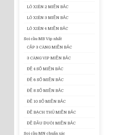
LÔ XIÊN 2 MIỀN BẮC
LÔ XIÊN 3 MIỀN BẮC
LÔ XIÊN 4 MIỀN BẮC
Soi cầu MB Víp nhất
CẶP 3 CÀNG MIỀN BẮC
3 CÀNG VIP MIỀN BẮC
ĐỀ 4 SỐ MIỀN BẮC
ĐỀ 6 SỐ MIỀN BẮC
ĐỀ 8 SỐ MIỀN BẮC
ĐỀ 10 SỐ MIỀN BẮC
ĐỀ BẠCH THỦ MIỀN BẮC
ĐỀ ĐẦU ĐUÔI MIỀN BẮC
Soi cầu MN chuẩn xác