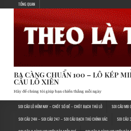
Skip
TỔNG QUAN
to
content
BA CÀNG CHUẨN 100 – LÔ KÉP MI
CẦU LÔ XIÊN
Hãy để chúng tôi giúp bạn chiến thắng mỗi ngày
SOI CẦU LÔ HÔM NAY – CHỐT SỐ ĐỀ – CHỐT BẠCH THỦ LÔ
SOI CẦU MB
SOI CẦU 24H – SOI CẦU 247 – SOI CẦU BẠCH THỦ CHÍNH XÁC
SOI CẦU 