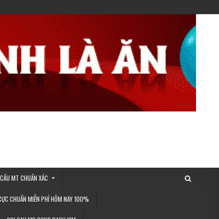
 CẦU MT CHUẨN XÁC
 CỰC CHUẨN MIỄN PHÍ HÔM NAY 100%