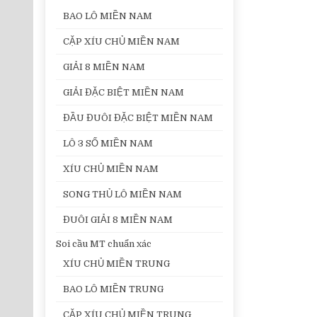
BAO LÔ MIỀN NAM
CẶP XÍU CHỦ MIỀN NAM
GIẢI 8 MIỀN NAM
GIẢI ĐẶC BIỆT MIỀN NAM
ĐẦU ĐUÔI ĐẶC BIỆT MIỀN NAM
LÔ 3 SỐ MIỀN NAM
XÍU CHỦ MIỀN NAM
SONG THỦ LÔ MIỀN NAM
ĐUÔI GIẢI 8 MIỀN NAM
Soi cầu MT chuẩn xác
XÍU CHỦ MIỀN TRUNG
BAO LÔ MIỀN TRUNG
CẶP XÍU CHỦ MIỀN TRUNG