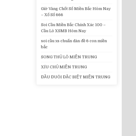
Giờ Vàng Chốt Số Miền Bắc Hôm Nay
– Xổ Số 666
Soi Cầu Miền Bắc Chính Xác 100 –
Cầu Lô XSMB Hôm Nay
soi cầu xs chuẩn dàn đề 6 con miền
bắc
SONG THỦ LÔ MIỀN TRUNG
XÍU CHỦ MIỀN TRUNG
ĐẦU ĐUÔI ĐẶC BIỆT MIỀN TRUNG