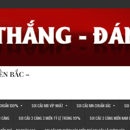
ỀN BẮC –
 CHUẨN 100%
SOI CẦU MB VÍP NHẤT
SOI CẦU MN CHUẨN XÁC
SOI
3 CÀNG
SOI CẦU 3 CÀNG 3 MIỀN TỶ LỆ TRÚNG 99%
SOI CẦU 3 CÀNG MIỀN NAM