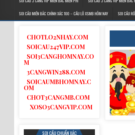
SOI CẦU 3 CÀNG VIP MIỀN BẮC MIỄN PHÍ
SOI CẦU 3 CÀNG VIP MIỀN BẮC 
SOI CẦU MIỀN BẮC CHÍNH XÁC 100 – CẦU LÔ XSMB HÔM NAY
SOI CẦU R
CHOTLO2NHAY.COM
SOICAU247VIP.COM
SOI3CANGHOMNAY.CO
M
3CANGWIN288.COM
SOICAUMBHOMNAY.C
OM
CHOT3CANGMB.COM
XOSO3CANGVIP.COM
SOI CẦU CHUẨN XÁC