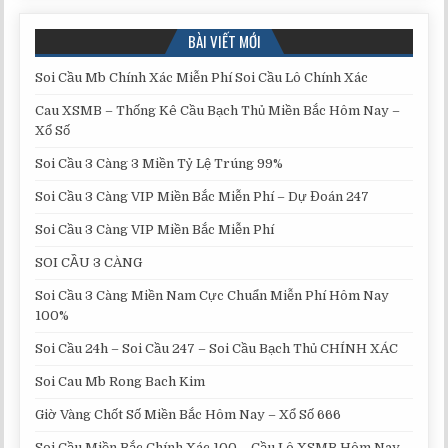
BÀI VIẾT MỚI
Soi Cầu Mb Chính Xác Miễn Phí Soi Cầu Lô Chính Xác
Cau XSMB – Thống Kê Cầu Bạch Thủ Miền Bắc Hôm Nay –
Xổ Số
Soi Cầu 3 Càng 3 Miền Tỷ Lệ Trúng 99%
Soi Cầu 3 Càng VIP Miền Bắc Miễn Phí – Dự Đoán 247
Soi Cầu 3 Càng VIP Miền Bắc Miễn Phí
SOI CẦU 3 CÀNG
Soi Cầu 3 Càng Miền Nam Cực Chuẩn Miễn Phí Hôm Nay
100%
Soi Cầu 24h – Soi Cầu 247 – Soi Cầu Bạch Thủ CHÍNH XÁC
Soi Cau Mb Rong Bach Kim
Giờ Vàng Chốt Số Miền Bắc Hôm Nay – Xổ Số 666
Soi Cầu Miền Bắc Chính Xác 100 – Cầu Lô XSMB Hôm Nay