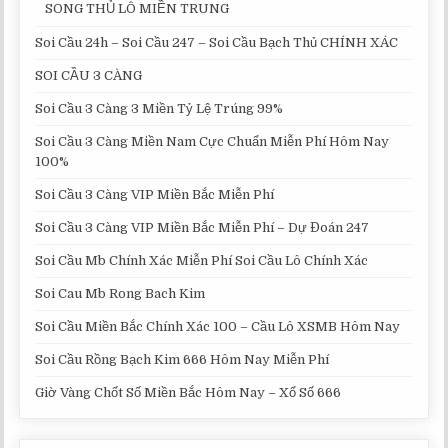
SONG THỦ LÔ MIỀN TRUNG
Soi Cầu 24h – Soi Cầu 247 – Soi Cầu Bạch Thủ CHÍNH XÁC
SOI CẦU 3 CÀNG
Soi Cầu 3 Càng 3 Miền Tỷ Lệ Trúng 99%
Soi Cầu 3 Càng Miền Nam Cực Chuẩn Miễn Phí Hôm Nay
100%
Soi Cầu 3 Càng VIP Miền Bắc Miễn Phí
Soi Cầu 3 Càng VIP Miền Bắc Miễn Phí – Dự Đoán 247
Soi Cầu Mb Chính Xác Miễn Phí Soi Cầu Lô Chính Xác
Soi Cau Mb Rong Bach Kim
Soi Cầu Miền Bắc Chính Xác 100 – Cầu Lô XSMB Hôm Nay
Soi Cầu Rồng Bạch Kim 666 Hôm Nay Miễn Phí
Giờ Vàng Chốt Số Miền Bắc Hôm Nay – Xổ Số 666