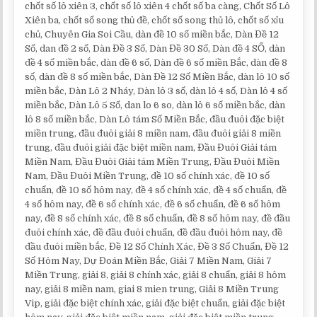
chốt số lô xiên 3, chốt số lô xiên 4 chốt số ba càng, Chốt Số Lô
Xiên ba, chốt số song thủ đề, chốt số song thủ lô, chốt số xỉu
chủ, Chuyên Gia Soi Cầu, dàn đề 10 số miền bắc, Dàn Đề 12
Số, dan đề 2 số, Dàn Đề 3 Số, Dàn Đề 30 Số, Dàn đề 4 SỐ, dàn
đề 4 số miền bắc, dàn đề 6 số, Dàn đề 6 số miền Bắc, dàn đề 8
số, dàn đề 8 số miền bắc, Dàn Đề 12 Số Miền Bắc, dàn lô 10 số
miền bắc, Dàn Lô 2 Nháy, Dàn lô 3 số, dàn lô 4 số, Dàn lô 4 số
miền bắc, Dàn Lô 5 Số, dan lo 6 so, dàn lô 6 số miền bắc, dàn
lô 8 số miền bắc, Dàn Lô tám Số Miền Bắc, đầu đuôi đặc biệt
miền trung, đầu đuôi giải 8 miền nam, đầu đuôi giải 8 miền
trung, đầu đuôi giải đặc biệt miền nam, Đầu Đuôi Giải tám
Miền Nam, Đầu Đuôi Giải tám Miền Trung, Đầu Đuôi Miền
Nam, Đầu Đuôi Miền Trung, đề 10 số chính xác, đề 10 số
chuẩn, đề 10 số hôm nay, đề 4 số chính xác, đề 4 số chuẩn, đề
4 số hôm nay, đề 6 số chính xác, đề 6 số chuẩn, đề 6 số hôm
nay, đề 8 số chính xác, đề 8 số chuẩn, đề 8 số hôm nay, đề đầu
đuôi chính xác, đề đầu đuôi chuẩn, đề đầu đuôi hôm nay, đề
đầu đuôi miền bắc, Đề 12 Số Chính Xác, Đề 3 Số Chuẩn, Đề 12
Số Hôm Nay, Dự Đoán Miền Bắc, Giải 7 Miền Nam, Giải 7
Miền Trung, giải 8, giải 8 chính xác, giải 8 chuẩn, giải 8 hôm
nay, giải 8 miền nam, giai 8 mien trung, Giải 8 Miền Trung
Vip, giải đặc biệt chính xác, giải đặc biệt chuẩn, giải đặc biệt