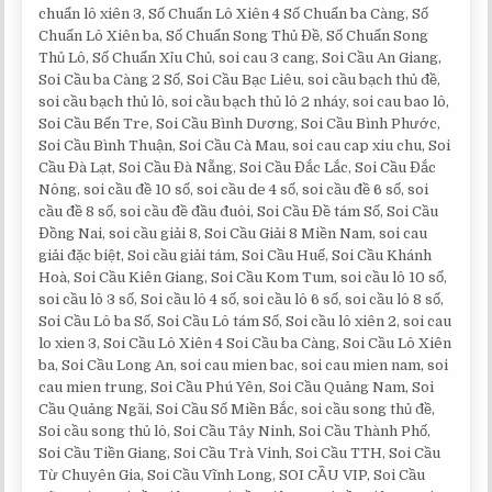
chuẩn lô xiên 3, Số Chuẩn Lô Xiên 4 Số Chuẩn ba Càng, Số
Chuẩn Lô Xiên ba, Số Chuẩn Song Thủ Đề, Số Chuẩn Song
Thủ Lô, Số Chuẩn Xỉu Chủ, soi cau 3 cang, Soi Cầu An Giang,
Soi Cầu ba Càng 2 Số, Soi Cầu Bạc Liêu, soi cầu bạch thủ đề,
soi cầu bạch thủ lô, soi cầu bạch thủ lô 2 nháy, soi cau bao lô,
Soi Cầu Bến Tre, Soi Cầu Bình Dương, Soi Cầu Bình Phước,
Soi Cầu Bình Thuận, Soi Cầu Cà Mau, soi cau cap xiu chu, Soi
Cầu Đà Lạt, Soi Cầu Đà Nẵng, Soi Cầu Đắc Lắc, Soi Cầu Đắc
Nông, soi cầu đề 10 số, soi cầu de 4 số, soi cầu đề 6 số, soi
cầu đề 8 số, soi cầu đề đầu đuôi, Soi Cầu Đề tám Số, Soi Cầu
Đồng Nai, soi cầu giải 8, Soi Cầu Giải 8 Miền Nam, soi cau
giải đặc biệt, Soi cầu giải tám, Soi Cầu Huế, Soi Cầu Khánh
Hoà, Soi Cầu Kiên Giang, Soi Cầu Kom Tum, soi cầu lô 10 số,
soi cầu lô 3 số, Soi cầu lô 4 số, soi cầu lô 6 số, soi cầu lô 8 số,
Soi Cầu Lô ba Số, Soi Cầu Lô tám Số, Soi cầu lô xiên 2, soi cau
lo xien 3, Soi Cầu Lô Xiên 4 Soi Cầu ba Càng, Soi Cầu Lô Xiên
ba, Soi Cầu Long An, soi cau mien bac, soi cau mien nam, soi
cau mien trung, Soi Cầu Phú Yên, Soi Cầu Quảng Nam, Soi
Cầu Quảng Ngãi, Soi Cầu Số Miền Bắc, soi cầu song thủ đề,
Soi cầu song thủ lô, Soi Cầu Tây Ninh, Soi Cầu Thành Phố,
Soi Cầu Tiền Giang, Soi Cầu Trà Vinh, Soi Cầu TTH, Soi Cầu
Từ Chuyên Gia, Soi Cầu Vĩnh Long, SOI CẦU VIP, Soi Cầu