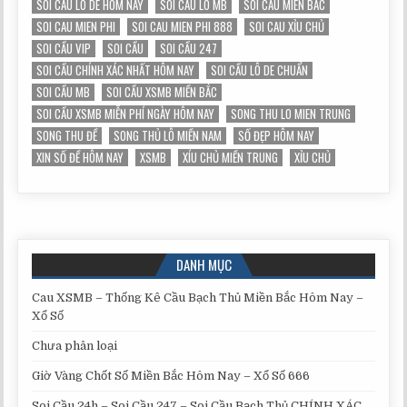
SOI CAU LO DE HOM NAY
SOI CAU LO MB
SOI CAU MIEN BAC
SOI CAU MIEN PHI
SOI CAU MIEN PHI 888
SOI CAU XỈU CHỦ
SOI CẦU VIP
SOI CẦU
SOI CẦU 247
SOI CẦU CHÍNH XÁC NHẤT HÔM NAY
SOI CẦU LÔ DE CHUẨN
SOI CẦU MB
SOI CẦU XSMB MIỀN BẮC
SOI CẦU XSMB MIỄN PHÍ NGÀY HÔM NAY
SONG THU LO MIEN TRUNG
SONG THU ĐỀ
SONG THỦ LÔ MIỀN NAM
SỐ ĐẸP HÔM NAY
XIN SỐ ĐỀ HÔM NAY
XSMB
XÍU CHỦ MIỀN TRUNG
XỈU CHỦ
DANH MỤC
Cau XSMB – Thống Kê Cầu Bạch Thủ Miền Bắc Hôm Nay –
Xổ Số
Chưa phân loại
Giờ Vàng Chốt Số Miền Bắc Hôm Nay – Xổ Số 666
Soi Cầu 24h – Soi Cầu 247 – Soi Cầu Bạch Thủ CHÍNH XÁC