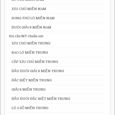
XÍU CHỦ MIỀN NAM
SONG THỦ LÔ MIỀN NAM
ĐUÔI GIẢI 8 MIỀN NAM
Soi cầu MT chuẩn xác
XÍU CHỦ MIỀN TRUNG
BAO LÔ MIỀN TRUNG
CẶP XÍU CHỦ MIỀN TRUNG
ĐẦU ĐUÔI GIẢI 8 MIỀN TRUNG
ĐẶC BIỆT MIỀN TRUNG
GIẢI 8 MIỀN TRUNG
ĐẦU ĐUÔI ĐẶC BIỆT MIỀN TRUNG
LÔ 3 SỐ MIỀN TRUNG