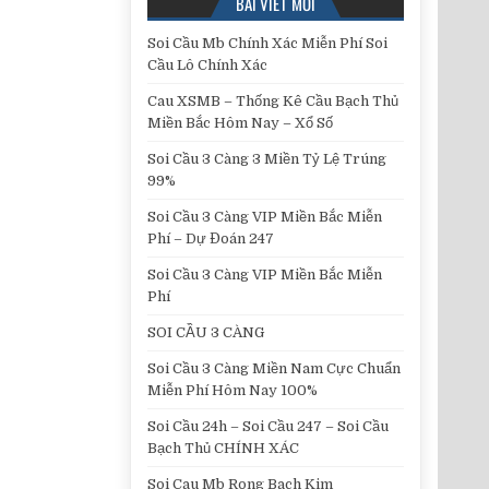
BÀI VIẾT MỚI
Soi Cầu Mb Chính Xác Miễn Phí Soi
Cầu Lô Chính Xác
Cau XSMB – Thống Kê Cầu Bạch Thủ
Miền Bắc Hôm Nay – Xổ Số
Soi Cầu 3 Càng 3 Miền Tỷ Lệ Trúng
99%
Soi Cầu 3 Càng VIP Miền Bắc Miễn
Phí – Dự Đoán 247
Soi Cầu 3 Càng VIP Miền Bắc Miễn
Phí
SOI CẦU 3 CÀNG
Soi Cầu 3 Càng Miền Nam Cực Chuẩn
Miễn Phí Hôm Nay 100%
Soi Cầu 24h – Soi Cầu 247 – Soi Cầu
Bạch Thủ CHÍNH XÁC
Soi Cau Mb Rong Bach Kim