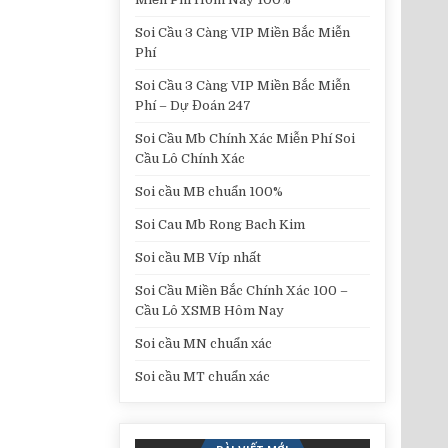
Soi Cầu 3 Càng VIP Miền Bắc Miễn
Phí
Soi Cầu 3 Càng VIP Miền Bắc Miễn
Phí – Dự Đoán 247
Soi Cầu Mb Chính Xác Miễn Phí Soi
Cầu Lô Chính Xác
Soi cầu MB chuẩn 100%
Soi Cau Mb Rong Bach Kim
Soi cầu MB Víp nhất
Soi Cầu Miền Bắc Chính Xác 100 –
Cầu Lô XSMB Hôm Nay
Soi cầu MN chuẩn xác
Soi cầu MT chuẩn xác