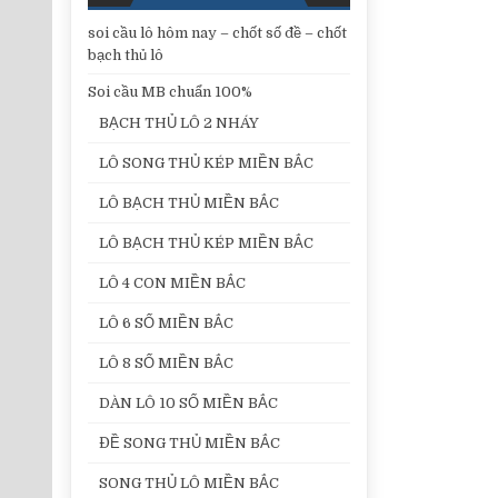
soi cầu lô hôm nay – chốt số đề – chốt
bạch thủ lô
Soi cầu MB chuẩn 100%
BẠCH THỦ LÔ 2 NHÁY
LÔ SONG THỦ KÉP MIỀN BẮC
LÔ BẠCH THỦ MIỀN BẮC
LÔ BẠCH THỦ KÉP MIỀN BẮC
LÔ 4 CON MIỀN BẮC
LÔ 6 SỐ MIỀN BẮC
LÔ 8 SỐ MIỀN BẮC
DÀN LÔ 10 SỐ MIỀN BẮC
ĐỀ SONG THỦ MIỀN BẮC
SONG THỦ LÔ MIỀN BẮC