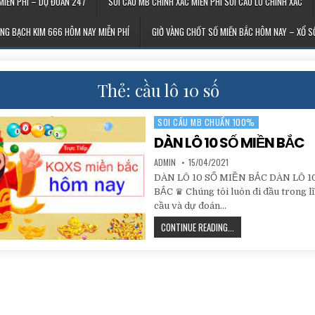
MIỄN PHÍ – DỰ ĐOÁN 247
SOI CẦU MB CHÍNH XÁC MIỄN PHÍ SOI CẦU LÔ CHÍNH XÁC
ỒNG BẠCH KIM 666 HÔM NAY MIỄN PHÍ
GIỜ VÀNG CHỐT SỐ MIỀN BẮC HÔM NAY – XỔ S
Thẻ:
cầu lô 10 số
SOI CẦU MB CHUẨN 100%
Posted
in
DÀN LÔ 10 SỐ MIỀN BẮC
AUTHOR:
PUBLISHED
ADMIN
15/04/2021
DATE:
DÀN LÔ 10 SỐ MIỀN BẮC DÀN LÔ 1
BẮC ♛ Chúng tôi luôn đi đầu trong l
cầu và dự đoán…
DÀN
CONTINUE READING...
LÔ
10
SỐ
MIỀN
BẮC