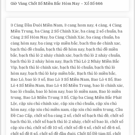
Giờ Vàng Chốt Số Miền Bắc Hôm Nay – Xổ Số 666
3 Càng Đầu Đuôi Miền Nam, 3 cang hom nay, 4 càng, 4 Càng
Miền Trung, ba Càng 2 Số Chính Xác, ba càng 2 số chuẩn, ba
Càng 2 Số Hôm Nay, ba Càng Chính Xác, ba càng chuẩn, ba
càng hôm nay, ba càng víp miền bắc, bach thu de chinh xac,
bạch thủ đề chuẩn, bạch thủ đề hôm nay, bạch thủ đề miền
bắc, bạch thủ lô 2 nháy chính xác, bạch thủ lô 2 nháy chuẩn,
bạch thủ lô 2 nháy hôm nay, Bạch Thủ Lô 2 Nháy Miền Bắc
Vip, bạch thủ lô chính xác, bạch thủ lô chuẩn, bạch thủ lô
hôm nay, bạch thủ lô kép miền bắc, Bạch thủ lô miền bắc,
Bao Lô, bao lô 3 số, Bao Lô 3 Số Miền Nam, Bao Lô 4 Số, Bao
Lô 4 Số Miền Nam, Bao Lô 4 Số Miền Trung, bao lô chính xác,
bao lô chuẩn, bao lô hôm nay, bao lô miền nam, Bao lô miền
trung, Bao Lô Miền Trung 3 Số, Cặp ba Càng Miền Bắc Phát
Lộc, cặp xíu chủ chính xác, cặp xíu chủ chuẩn, cặp xỉu chủ
hôm nay, cặp xíu chủ miền nam, cặp xíu chủ miền trung, Cầu
Đề Cao Cấp, chốt số ba càng 2 số, chốt số bạch thủ đề, chốt số
bạch thủ lô, chốt số bạch thủ lô 2 nháy, chốt số bao lô, chốt số
cặp xỉu chủ, chốt số đề 10 số, chốt số đề 4 số, chốt số đề 6 số,
chốt số đề 8 số, chốt số đề đầu đuôi, Chốt Số Đề tám Số, chốt