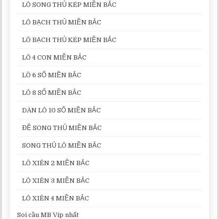
LÔ SONG THỦ KÉP MIỀN BẮC
LÔ BẠCH THỦ MIỀN BẮC
LÔ BẠCH THỦ KÉP MIỀN BẮC
LÔ 4 CON MIỀN BẮC
LÔ 6 SỐ MIỀN BẮC
LÔ 8 SỐ MIỀN BẮC
DÀN LÔ 10 SỐ MIỀN BẮC
ĐỀ SONG THỦ MIỀN BẮC
SONG THỦ LÔ MIỀN BẮC
LÔ XIÊN 2 MIỀN BẮC
LÔ XIÊN 3 MIỀN BẮC
LÔ XIÊN 4 MIỀN BẮC
Soi cầu MB Víp nhất