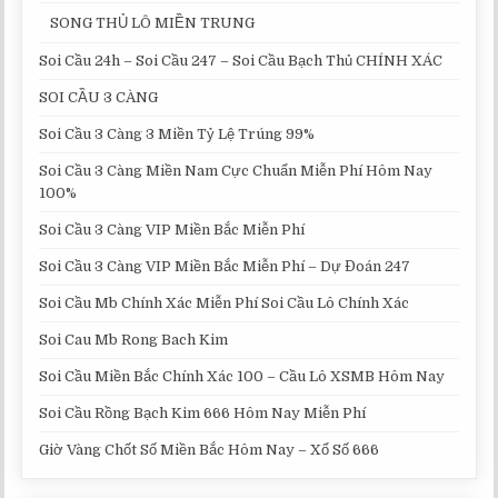
SONG THỦ LÔ MIỀN TRUNG
Soi Cầu 24h – Soi Cầu 247 – Soi Cầu Bạch Thủ CHÍNH XÁC
SOI CẦU 3 CÀNG
Soi Cầu 3 Càng 3 Miền Tỷ Lệ Trúng 99%
Soi Cầu 3 Càng Miền Nam Cực Chuẩn Miễn Phí Hôm Nay
100%
Soi Cầu 3 Càng VIP Miền Bắc Miễn Phí
Soi Cầu 3 Càng VIP Miền Bắc Miễn Phí – Dự Đoán 247
Soi Cầu Mb Chính Xác Miễn Phí Soi Cầu Lô Chính Xác
Soi Cau Mb Rong Bach Kim
Soi Cầu Miền Bắc Chính Xác 100 – Cầu Lô XSMB Hôm Nay
Soi Cầu Rồng Bạch Kim 666 Hôm Nay Miễn Phí
Giờ Vàng Chốt Số Miền Bắc Hôm Nay – Xổ Số 666