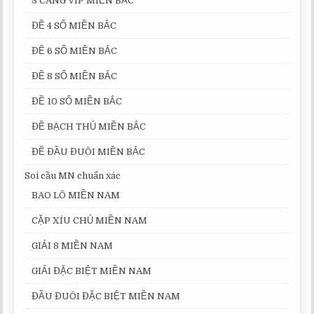
3 CÀNG VIP MIỀN BẮC
ĐỀ 4 SỐ MIỀN BẮC
ĐỀ 6 SỐ MIỀN BẮC
ĐỀ 8 SỐ MIỀN BẮC
ĐỀ 10 SỐ MIỀN BẮC
ĐỀ BẠCH THỦ MIỀN BẮC
ĐỀ ĐẦU ĐUÔI MIỀN BẮC
Soi cầu MN chuẩn xác
BAO LÔ MIỀN NAM
CẶP XÍU CHỦ MIỀN NAM
GIẢI 8 MIỀN NAM
GIẢI ĐẶC BIỆT MIỀN NAM
ĐẦU ĐUÔI ĐẶC BIỆT MIỀN NAM