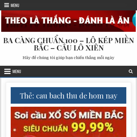
Skip
MENU
to
content
BA CÀNG CHUẨN 100 – LÔ KÉP MIỀN
BẮC – CẦU LÔ XIÊN
Hãy để chúng tôi giúp bạn chiến thắng mỗi ngày
MENU
Thẻ:
cau bach thu de hom nay