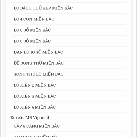
LÔ BẠCH THỦ KÉP MIỀN BẮC
LÔ 4 CON MIỀN BẮC
LÔ 6 SỐ MIỀN BẮC
LÔ 8 SỐ MIỀN BẮC
DÀN LÔ 10 SỐ MIỀN BẮC
ĐỀ SONG THỦ MIỀN BẮC
SONG THỦ LÔ MIỀN BẮC
LÔ XIÊN 2 MIỀN BẮC
LÔ XIÊN 3 MIỀN BẮC
LÔ XIÊN 4 MIỀN BẮC
Soi cầu MB Víp nhất
CẶP 3 CÀNG MIỀN BẮC