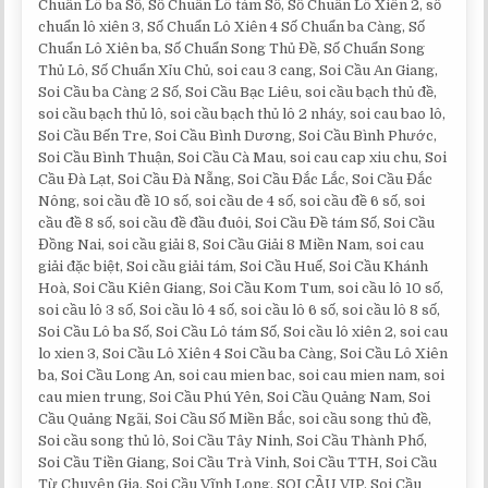
Chuẩn Lô ba Số, Số Chuẩn Lô tám Số, Số Chuẩn Lô Xiên 2, số
chuẩn lô xiên 3, Số Chuẩn Lô Xiên 4 Số Chuẩn ba Càng, Số
Chuẩn Lô Xiên ba, Số Chuẩn Song Thủ Đề, Số Chuẩn Song
Thủ Lô, Số Chuẩn Xỉu Chủ, soi cau 3 cang, Soi Cầu An Giang,
Soi Cầu ba Càng 2 Số, Soi Cầu Bạc Liêu, soi cầu bạch thủ đề,
soi cầu bạch thủ lô, soi cầu bạch thủ lô 2 nháy, soi cau bao lô,
Soi Cầu Bến Tre, Soi Cầu Bình Dương, Soi Cầu Bình Phước,
Soi Cầu Bình Thuận, Soi Cầu Cà Mau, soi cau cap xiu chu, Soi
Cầu Đà Lạt, Soi Cầu Đà Nẵng, Soi Cầu Đắc Lắc, Soi Cầu Đắc
Nông, soi cầu đề 10 số, soi cầu de 4 số, soi cầu đề 6 số, soi
cầu đề 8 số, soi cầu đề đầu đuôi, Soi Cầu Đề tám Số, Soi Cầu
Đồng Nai, soi cầu giải 8, Soi Cầu Giải 8 Miền Nam, soi cau
giải đặc biệt, Soi cầu giải tám, Soi Cầu Huế, Soi Cầu Khánh
Hoà, Soi Cầu Kiên Giang, Soi Cầu Kom Tum, soi cầu lô 10 số,
soi cầu lô 3 số, Soi cầu lô 4 số, soi cầu lô 6 số, soi cầu lô 8 số,
Soi Cầu Lô ba Số, Soi Cầu Lô tám Số, Soi cầu lô xiên 2, soi cau
lo xien 3, Soi Cầu Lô Xiên 4 Soi Cầu ba Càng, Soi Cầu Lô Xiên
ba, Soi Cầu Long An, soi cau mien bac, soi cau mien nam, soi
cau mien trung, Soi Cầu Phú Yên, Soi Cầu Quảng Nam, Soi
Cầu Quảng Ngãi, Soi Cầu Số Miền Bắc, soi cầu song thủ đề,
Soi cầu song thủ lô, Soi Cầu Tây Ninh, Soi Cầu Thành Phố,
Soi Cầu Tiền Giang, Soi Cầu Trà Vinh, Soi Cầu TTH, Soi Cầu
Từ Chuyên Gia, Soi Cầu Vĩnh Long, SOI CẦU VIP, Soi Cầu