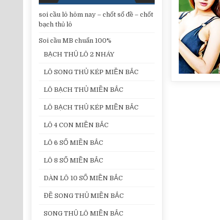
soi cầu lô hôm nay – chốt số đề – chốt
bạch thủ lô
Soi cầu MB chuẩn 100%
BẠCH THỦ LÔ 2 NHÁY
LÔ SONG THỦ KÉP MIỀN BẮC
LÔ BẠCH THỦ MIỀN BẮC
LÔ BẠCH THỦ KÉP MIỀN BẮC
LÔ 4 CON MIỀN BẮC
LÔ 6 SỐ MIỀN BẮC
LÔ 8 SỐ MIỀN BẮC
DÀN LÔ 10 SỐ MIỀN BẮC
ĐỀ SONG THỦ MIỀN BẮC
SONG THỦ LÔ MIỀN BẮC