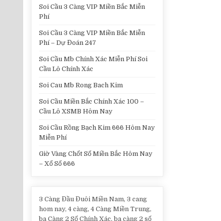
Soi Cầu 3 Càng VIP Miền Bắc Miễn
Phí
Soi Cầu 3 Càng VIP Miền Bắc Miễn
Phí – Dự Đoán 247
Soi Cầu Mb Chính Xác Miễn Phí Soi
Cầu Lô Chính Xác
Soi Cau Mb Rong Bach Kim
Soi Cầu Miền Bắc Chính Xác 100 –
Cầu Lô XSMB Hôm Nay
Soi Cầu Rồng Bạch Kim 666 Hôm Nay
Miễn Phí
Giờ Vàng Chốt Số Miền Bắc Hôm Nay
– Xổ Số 666
3 Càng Đầu Đuôi Miền Nam, 3 cang
hom nay, 4 càng, 4 Càng Miền Trung,
ba Càng 2 Số Chính Xác, ba càng 2 số