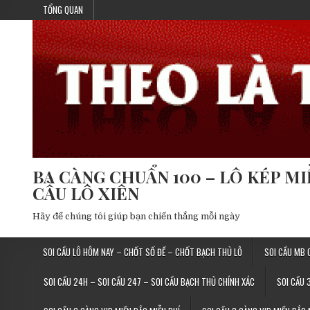
Skip
TỔNG QUAN
to
content
BA CÀNG CHUẨN 100 – LÔ KÉP MI
CẦU LÔ XIÊN
Hãy để chúng tôi giúp bạn chiến thắng mỗi ngày
SOI CẦU LÔ HÔM NAY – CHỐT SỐ ĐỀ – CHỐT BẠCH THỦ LÔ
SOI CẦU MB
SOI CẦU 24H – SOI CẦU 247 – SOI CẦU BẠCH THỦ CHÍNH XÁC
SOI CẦU 