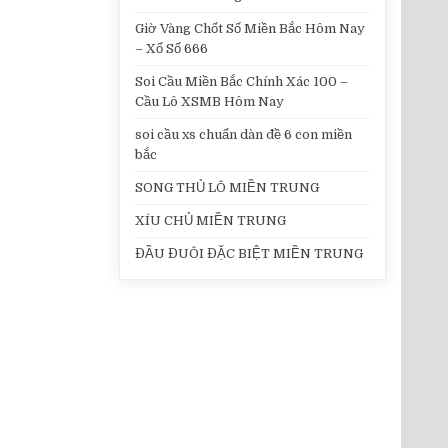
Giờ Vàng Chốt Số Miền Bắc Hôm Nay
– Xổ Số 666
Soi Cầu Miền Bắc Chính Xác 100 –
Cầu Lô XSMB Hôm Nay
soi cầu xs chuẩn dàn đề 6 con miền
bắc
SONG THỦ LÔ MIỀN TRUNG
XÍU CHỦ MIỀN TRUNG
ĐẦU ĐUÔI ĐẶC BIỆT MIỀN TRUNG