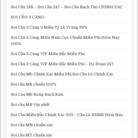
Soi Cầu 24h – Soi Cầu 247 – Soi Cầu Bạch Thủ CHÍNH XÁC
SOI CẦU 3 CÀNG
Soi Cầu 3 Càng 3 Miền Tỷ Lệ Trúng 99%
Soi Cầu 3 Càng Miền Nam Cực Chuẩn Miễn Phí Hôm Nay
100%
Soi Cầu 3 Càng VIP Miền Bắc Miễn Phí
Soi Cầu 3 Càng VIP Miền Bắc Miễn Phí – Dự Đoán 247
Soi Cầu Mb Chính Xác Miễn Phí Soi Cầu Lô Chính Xác
Soi cầu MB chuẩn 100%
Soi Cau Mb Rong Bach Kim
Soi cầu MB Víp nhất
Soi Cầu Miền Bắc Chính Xác 100 – Cầu Lô XSMB Hôm Nay
Soi cầu MN chuẩn xác
Soi cầu MT chuẩn xác