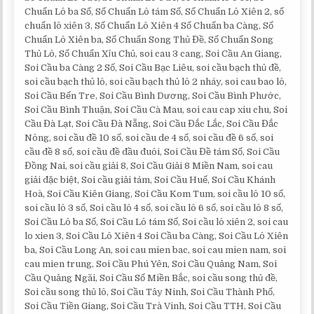
Chuẩn Lô ba Số, Số Chuẩn Lô tám Số, Số Chuẩn Lô Xiên 2, số
chuẩn lô xiên 3, Số Chuẩn Lô Xiên 4 Số Chuẩn ba Càng, Số
Chuẩn Lô Xiên ba, Số Chuẩn Song Thủ Đề, Số Chuẩn Song
Thủ Lô, Số Chuẩn Xỉu Chủ, soi cau 3 cang, Soi Cầu An Giang,
Soi Cầu ba Càng 2 Số, Soi Cầu Bạc Liêu, soi cầu bạch thủ đề,
soi cầu bạch thủ lô, soi cầu bạch thủ lô 2 nháy, soi cau bao lô,
Soi Cầu Bến Tre, Soi Cầu Bình Dương, Soi Cầu Bình Phước,
Soi Cầu Bình Thuận, Soi Cầu Cà Mau, soi cau cap xiu chu, Soi
Cầu Đà Lạt, Soi Cầu Đà Nẵng, Soi Cầu Đắc Lắc, Soi Cầu Đắc
Nông, soi cầu đề 10 số, soi cầu de 4 số, soi cầu đề 6 số, soi
cầu đề 8 số, soi cầu đề đầu đuôi, Soi Cầu Đề tám Số, Soi Cầu
Đồng Nai, soi cầu giải 8, Soi Cầu Giải 8 Miền Nam, soi cau
giải đặc biệt, Soi cầu giải tám, Soi Cầu Huế, Soi Cầu Khánh
Hoà, Soi Cầu Kiên Giang, Soi Cầu Kom Tum, soi cầu lô 10 số,
soi cầu lô 3 số, Soi cầu lô 4 số, soi cầu lô 6 số, soi cầu lô 8 số,
Soi Cầu Lô ba Số, Soi Cầu Lô tám Số, Soi cầu lô xiên 2, soi cau
lo xien 3, Soi Cầu Lô Xiên 4 Soi Cầu ba Càng, Soi Cầu Lô Xiên
ba, Soi Cầu Long An, soi cau mien bac, soi cau mien nam, soi
cau mien trung, Soi Cầu Phú Yên, Soi Cầu Quảng Nam, Soi
Cầu Quảng Ngãi, Soi Cầu Số Miền Bắc, soi cầu song thủ đề,
Soi cầu song thủ lô, Soi Cầu Tây Ninh, Soi Cầu Thành Phố,
Soi Cầu Tiền Giang, Soi Cầu Trà Vinh, Soi Cầu TTH, Soi Cầu