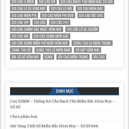
SOI CAU 3 MIEN
SOI CAU 88
SOI CAU BACH THU MIEN BAC 24 GIO
SOI CAU LO DE HOM NAY
SOI CAU LO MB
SOI CAU MIEN BAC
SOI CAU MIEN PHI
SOI CAU MIEN PHI 888
SOI CAU XỈU CHỦ
SOI CẦU VIP
SOI CẦU
SOI CẦU 247
SOI CẦU CHÍNH XÁC NHẤT HÔM NAY
SOI CẦU LÔ DE CHUẨN
SOI CẦU MB
SOI CẦU XSMB MIỀN BẮC
SOI CẦU XSMB MIỄN PHÍ NGÀY HÔM NAY
SONG THU LO MIEN TRUNG
SONG THU ĐỀ
SONG THỦ LÔ MIỀN NAM
SỐ ĐẸP HÔM NAY
XIN SỐ ĐỀ HÔM NAY
XSMB
XÍU CHỦ MIỀN TRUNG
XỈU CHỦ
DANH MỤC
Cau XSMB – Thống Kê Cầu Bạch Thủ Miền Bắc Hôm Nay –
Xổ Số
Chưa phân loại
Giờ Vàng Chốt Số Miền Bắc Hôm Nay – Xổ Số 666