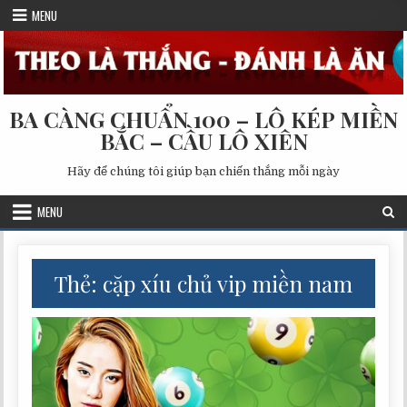
Skip
MENU
to
content
BA CÀNG CHUẨN 100 – LÔ KÉP MIỀN
BẮC – CẦU LÔ XIÊN
Hãy để chúng tôi giúp bạn chiến thắng mỗi ngày
MENU
Thẻ:
cặp xíu chủ vip miền nam