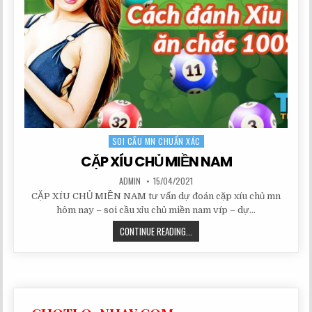
SOI CẦU MN CHUẨN XÁC
Posted
in
CẶP XÍU CHỦ MIỀN NAM
AUTHOR:
PUBLISHED
ADMIN
15/04/2021
DATE:
CẶP XÍU CHỦ MIỀN NAM tư vấn dự đoán cặp xíu chủ mn
hôm nay – soi cầu xỉu chủ miền nam víp – dự…
CẶP
CONTINUE READING...
XÍU
CHỦ
MIỀN
NAM