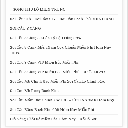
SONG THỦ LÔ MIỀN TRUNG
Soi Cầu 24h – Soi Cầu 247 – Soi Cầu Bạch Thủ CHÍNH XÁC
SOI CẦU 3 CÀNG
Soi Cầu 3 Càng 3 Miền Tỷ Lệ Trúng 99%
Soi Cầu 3 Càng Miền Nam Cực Chuẩn Miễn Phí Hôm Nay
100%
Soi Cầu 3 Càng VIP Miền Bắc Miễn Phí
Soi Cầu 3 Càng VIP Miền Bắc Miễn Phí – Dự Đoán 247
Soi Cầu Mb Chính Xác Miễn Phí Soi Cầu Lô Chính Xác
Soi Cau Mb Rong Bach Kim
Soi Cầu Miền Bắc Chính Xác 100 – Cầu Lô XSMB Hôm Nay
Soi Cầu Rồng Bạch Kim 666 Hôm Nay Miễn Phí
Giờ Vàng Chốt Số Miền Bắc Hôm Nay – Xổ Số 666