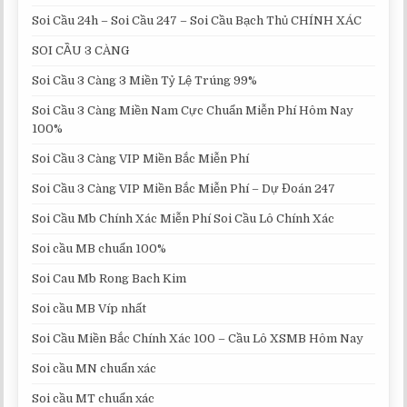
Soi Cầu 24h – Soi Cầu 247 – Soi Cầu Bạch Thủ CHÍNH XÁC
SOI CẦU 3 CÀNG
Soi Cầu 3 Càng 3 Miền Tỷ Lệ Trúng 99%
Soi Cầu 3 Càng Miền Nam Cực Chuẩn Miễn Phí Hôm Nay
100%
Soi Cầu 3 Càng VIP Miền Bắc Miễn Phí
Soi Cầu 3 Càng VIP Miền Bắc Miễn Phí – Dự Đoán 247
Soi Cầu Mb Chính Xác Miễn Phí Soi Cầu Lô Chính Xác
Soi cầu MB chuẩn 100%
Soi Cau Mb Rong Bach Kim
Soi cầu MB Víp nhất
Soi Cầu Miền Bắc Chính Xác 100 – Cầu Lô XSMB Hôm Nay
Soi cầu MN chuẩn xác
Soi cầu MT chuẩn xác