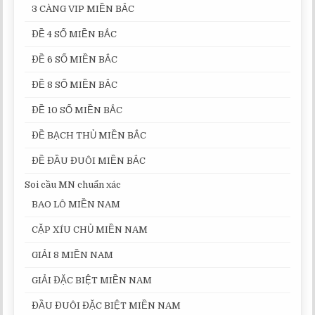
3 CÀNG VIP MIỀN BẮC
ĐỀ 4 SỐ MIỀN BẮC
ĐỀ 6 SỐ MIỀN BẮC
ĐỀ 8 SỐ MIỀN BẮC
ĐỀ 10 SỐ MIỀN BẮC
ĐỀ BẠCH THỦ MIỀN BẮC
ĐỀ ĐẦU ĐUÔI MIỀN BẮC
Soi cầu MN chuẩn xác
BAO LÔ MIỀN NAM
CẶP XÍU CHỦ MIỀN NAM
GIẢI 8 MIỀN NAM
GIẢI ĐẶC BIỆT MIỀN NAM
ĐẦU ĐUÔI ĐẶC BIỆT MIỀN NAM