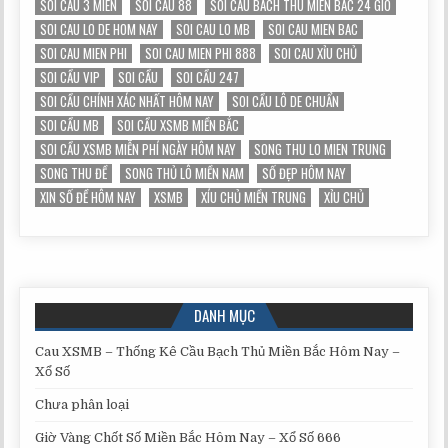
SOI CAU 3 MIEN
SOI CAU 88
SOI CAU BACH THU MIEN BAC 24 GIO
SOI CAU LO DE HOM NAY
SOI CAU LO MB
SOI CAU MIEN BAC
SOI CAU MIEN PHI
SOI CAU MIEN PHI 888
SOI CAU XỈU CHỦ
SOI CẦU VIP
SOI CẦU
SOI CẦU 247
SOI CẦU CHÍNH XÁC NHẤT HÔM NAY
SOI CẦU LÔ DE CHUẨN
SOI CẦU MB
SOI CẦU XSMB MIỀN BẮC
SOI CẦU XSMB MIỄN PHÍ NGÀY HÔM NAY
SONG THU LO MIEN TRUNG
SONG THU ĐỀ
SONG THỦ LÔ MIỀN NAM
SỐ ĐẸP HÔM NAY
XIN SỐ ĐỀ HÔM NAY
XSMB
XÍU CHỦ MIỀN TRUNG
XỈU CHỦ
DANH MỤC
Cau XSMB – Thống Kê Cầu Bạch Thủ Miền Bắc Hôm Nay –
Xổ Số
Chưa phân loại
Giờ Vàng Chốt Số Miền Bắc Hôm Nay – Xổ Số 666