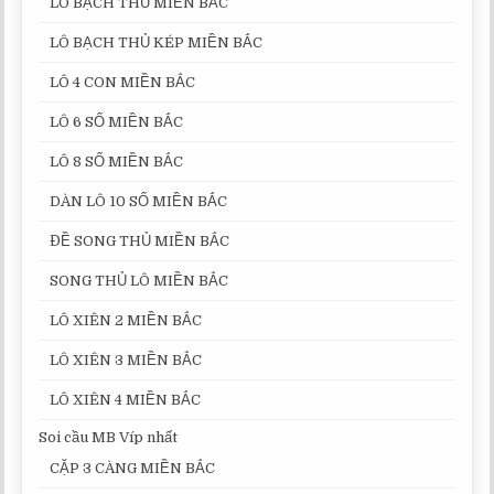
LÔ BẠCH THỦ MIỀN BẮC
LÔ BẠCH THỦ KÉP MIỀN BẮC
LÔ 4 CON MIỀN BẮC
LÔ 6 SỐ MIỀN BẮC
LÔ 8 SỐ MIỀN BẮC
DÀN LÔ 10 SỐ MIỀN BẮC
ĐỀ SONG THỦ MIỀN BẮC
SONG THỦ LÔ MIỀN BẮC
LÔ XIÊN 2 MIỀN BẮC
LÔ XIÊN 3 MIỀN BẮC
LÔ XIÊN 4 MIỀN BẮC
Soi cầu MB Víp nhất
CẶP 3 CÀNG MIỀN BẮC