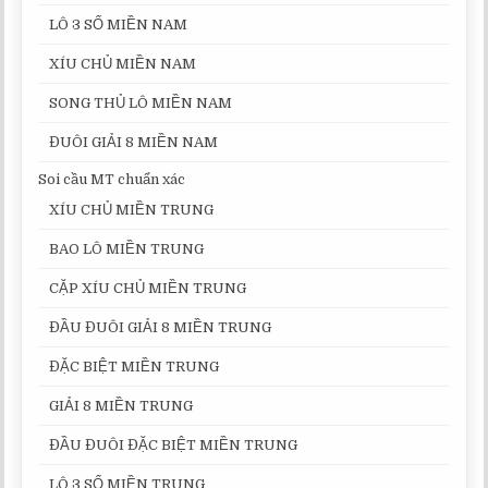
LÔ 3 SỐ MIỀN NAM
XÍU CHỦ MIỀN NAM
SONG THỦ LÔ MIỀN NAM
ĐUÔI GIẢI 8 MIỀN NAM
Soi cầu MT chuẩn xác
XÍU CHỦ MIỀN TRUNG
BAO LÔ MIỀN TRUNG
CẶP XÍU CHỦ MIỀN TRUNG
ĐẦU ĐUÔI GIẢI 8 MIỀN TRUNG
ĐẶC BIỆT MIỀN TRUNG
GIẢI 8 MIỀN TRUNG
ĐẦU ĐUÔI ĐẶC BIỆT MIỀN TRUNG
LÔ 3 SỐ MIỀN TRUNG