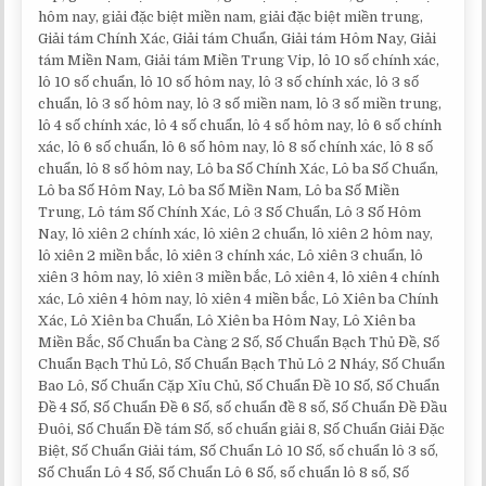
hôm nay, giải đặc biệt miền nam, giải đặc biệt miền trung,
Giải tám Chính Xác, Giải tám Chuẩn, Giải tám Hôm Nay, Giải
tám Miền Nam, Giải tám Miền Trung Vip, lô 10 số chính xác,
lô 10 số chuẩn, lô 10 số hôm nay, lô 3 số chính xác, lô 3 số
chuẩn, lô 3 số hôm nay, lô 3 số miền nam, lô 3 số miền trung,
lô 4 số chính xác, lô 4 số chuẩn, lô 4 số hôm nay, lô 6 số chính
xác, lô 6 số chuẩn, lô 6 số hôm nay, lô 8 số chính xác, lô 8 số
chuẩn, lô 8 số hôm nay, Lô ba Số Chính Xác, Lô ba Số Chuẩn,
Lô ba Số Hôm Nay, Lô ba Số Miền Nam, Lô ba Số Miền
Trung, Lô tám Số Chính Xác, Lô 3 Số Chuẩn, Lô 3 Số Hôm
Nay, lô xiên 2 chính xác, lô xiên 2 chuẩn, lô xiên 2 hôm nay,
lô xiên 2 miền bắc, lô xiên 3 chính xác, Lô xiên 3 chuẩn, lô
xiên 3 hôm nay, lô xiên 3 miền bắc, Lô xiên 4, lô xiên 4 chính
xác, Lô xiên 4 hôm nay, lô xiên 4 miền bắc, Lô Xiên ba Chính
Xác, Lô Xiên ba Chuẩn, Lô Xiên ba Hôm Nay, Lô Xiên ba
Miền Bắc, Số Chuẩn ba Càng 2 Số, Số Chuẩn Bạch Thủ Đề, Số
Chuẩn Bạch Thủ Lô, Số Chuẩn Bạch Thủ Lô 2 Nháy, Số Chuẩn
Bao Lô, Số Chuẩn Cặp Xỉu Chủ, Số Chuẩn Đề 10 Số, Số Chuẩn
Đề 4 Số, Số Chuẩn Đề 6 Số, số chuẩn đề 8 số, Số Chuẩn Đề Đầu
Đuôi, Số Chuẩn Đề tám Số, số chuẩn giải 8, Số Chuẩn Giải Đặc
Biệt, Số Chuẩn Giải tám, Số Chuẩn Lô 10 Số, số chuẩn lô 3 số,
Số Chuẩn Lô 4 Số, Số Chuẩn Lô 6 Số, số chuẩn lô 8 số, Số