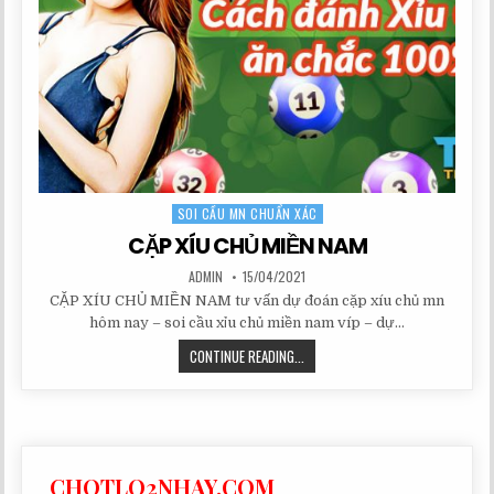
SOI CẦU MN CHUẨN XÁC
Posted
in
CẶP XÍU CHỦ MIỀN NAM
AUTHOR:
PUBLISHED
ADMIN
15/04/2021
DATE:
CẶP XÍU CHỦ MIỀN NAM tư vấn dự đoán cặp xíu chủ mn
hôm nay – soi cầu xỉu chủ miền nam víp – dự…
CẶP
CONTINUE READING...
XÍU
CHỦ
MIỀN
NAM
CHOTLO2NHAY.COM