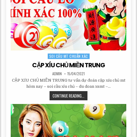
SOI CẦU MT CHUẨN XÁC
Posted
in
CẶP XÍU CHỦ MIỀN TRUNG
AUTHOR:
PUBLISHED
ADMIN
15/04/2021
DATE:
CẶP XÍU CHỦ MIỀN TRUNG tư vấn dự đoán cặp xíu chủ mt
hôm nay – soi cầu xỉu chủ – du doan xsmt –…
CẶP
CONTINUE READING...
XÍU
CHỦ
MIỀN
TRUNG