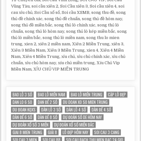
Vũng Tàu, soi cầu xiên 2, Soi Cầu xiên 3, Soi cầu xiên 4, soi
cau xỉu chủ, Soi Cầu xổ số, Soi cầu XSMB, song thu đề, song
thủ đề chính xác, song thủ đề chuẩn, song thủ đề hôm nay,
song thủ đề miền bắc, song thủ lô chính xác, song thủ lô
chuẩn, song thủ lô hôm nay, song thủ lô kép miền bắc, song
thủ lô miền bắc, song thủ lô miền nam, song thu lo mien
trung, xien 2, xiên 2 miền nam, Xiên 2 Miền Trung, xiên 3,
Xiên 3 Miền Nam, Xiên 3 Miền Trung, xien 4, Xiên 4 Miền
Nam, Xiên 4 Miền Trung, xỉu chủ, xỉu chủ chính xác, xỉu chủ
chuẩn, xỉu chủ hôm nay, xíu chủ miền trung, Xíu Chủ Vip
Miền Nam, XỈU CHỦ VIP MIỀN TRUNG
BAO LÔ 3 SỐ
BAO LÔ MIỀN NAM
BAO LÔ MIỀN TRUNG
CẶP LÔ ĐẸP
DAN LO 6 SO
DAN ĐỀ 2 SỐ
DU DOAN XO SO MIEN TRUNG
DU ĐOAN KQXS
DÀN LÔ 3 SỐ
DÀN LÔ 4 SỐ
DÀN ĐỀ 4 SỐ
DÀN ĐỀ 6 SỐ
DÀN ĐỀ 8 SỐ
DỰ ĐOÁN SỐ DE HÔM NAY
DỰ ĐOÁN XỔ SỐ 3 MIỀN
DỰ ĐOÁN XỔ SỐ MIỀN BẮC
GIAI 8 MIEN TRUNG
GIẢI 8
LÔ ĐẸP HÔM NAY
SOI CAU 3 CANG
SOI CAU 3 MIEN
SOI CAU 88
SOI CAU BACH THU MIEN BAC 24 GIO