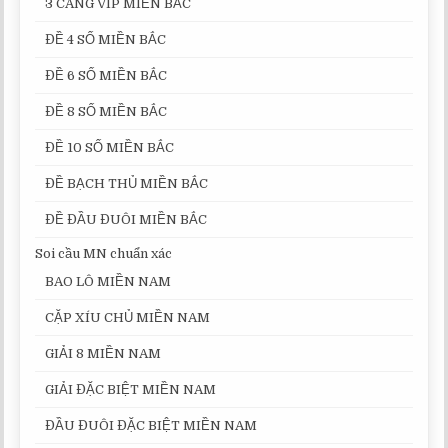
3 CÀNG VIP MIỀN BẮC
ĐỀ 4 SỐ MIỀN BẮC
ĐỀ 6 SỐ MIỀN BẮC
ĐỀ 8 SỐ MIỀN BẮC
ĐỀ 10 SỐ MIỀN BẮC
ĐỀ BẠCH THỦ MIỀN BẮC
ĐỀ ĐẦU ĐUÔI MIỀN BẮC
Soi cầu MN chuẩn xác
BAO LÔ MIỀN NAM
CẶP XÍU CHỦ MIỀN NAM
GIẢI 8 MIỀN NAM
GIẢI ĐẶC BIỆT MIỀN NAM
ĐẦU ĐUÔI ĐẶC BIỆT MIỀN NAM