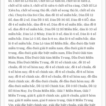
số, Chốt Số Lô ba Số, Chốt Số Lô tám Số, chốt số lô xiên 2,
chốt số lô xiên 3, chốt số lô xiên 4 chốt số ba càng, Chốt Số Lô
Xiên ba, chốt số song thủ đề, chốt số song thủ lô, chốt số xỉu
chủ, Chuyên Gia Soi Cầu, dàn đề 10 số miền bắc, Dàn Đề 12
Số, dan đề 2 số, Dàn Đề 3 Số, Dàn Đề 30 Số, Dàn đề 4 SỐ, dàn
đề 4 số miền bắc, dàn đề 6 số, Dàn đề 6 số miền Bắc, dàn đề 8
số, dàn đề 8 số miền bắc, Dàn Đề 12 Số Miền Bắc, dàn lô 10 số
miền bắc, Dàn Lô 2 Nháy, Dàn lô 3 số, dàn lô 4 số, Dàn lô 4 số
miền bắc, Dàn Lô 5 Số, dan lo 6 so, dàn lô 6 số miền bắc, dàn
lô 8 số miền bắc, Dàn Lô tám Số Miền Bắc, đầu đuôi đặc biệt
miền trung, đầu đuôi giải 8 miền nam, đầu đuôi giải 8 miền
trung, đầu đuôi giải đặc biệt miền nam, Đầu Đuôi Giải tám
Miền Nam, Đầu Đuôi Giải tám Miền Trung, Đầu Đuôi Miền
Nam, Đầu Đuôi Miền Trung, đề 10 số chính xác, đề 10 số
chuẩn, đề 10 số hôm nay, đề 4 số chính xác, đề 4 số chuẩn, đề
4 số hôm nay, đề 6 số chính xác, đề 6 số chuẩn, đề 6 số hôm
nay, đề 8 số chính xác, đề 8 số chuẩn, đề 8 số hôm nay, đề đầu
đuôi chính xác, đề đầu đuôi chuẩn, đề đầu đuôi hôm nay, đề
đầu đuôi miền bắc, Đề 12 Số Chính Xác, Đề 3 Số Chuẩn, Đề 12
Số Hôm Nay, Dự Đoán Miền Bắc, Giải 7 Miền Nam, Giải 7
Miền Trung, giải 8, giải 8 chính xác, giải 8 chuẩn, giải 8 hôm
nay, giải 8 miền nam, giai 8 mien trung, Giải 8 Miền Trung
Vip, giải đặc biệt chính xác, giải đặc biệt chuẩn, giải đặc biệt