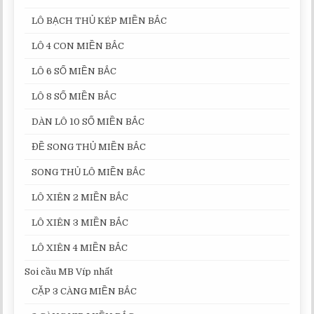
LÔ BẠCH THỦ KÉP MIỀN BẮC
LÔ 4 CON MIỀN BẮC
LÔ 6 SỐ MIỀN BẮC
LÔ 8 SỐ MIỀN BẮC
DÀN LÔ 10 SỐ MIỀN BẮC
ĐỀ SONG THỦ MIỀN BẮC
SONG THỦ LÔ MIỀN BẮC
LÔ XIÊN 2 MIỀN BẮC
LÔ XIÊN 3 MIỀN BẮC
LÔ XIÊN 4 MIỀN BẮC
Soi cầu MB Víp nhất
CẶP 3 CÀNG MIỀN BẮC