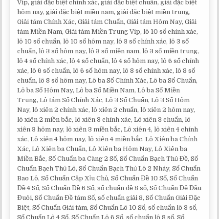
Vip, giải đặc biệt chính xác, giải đặc biệt chuẩn, giải đặc biệt
hôm nay, giải đặc biệt miền nam, giải đặc biệt miền trung,
Giải tám Chính Xác, Giải tám Chuẩn, Giải tám Hôm Nay, Giải
tám Miền Nam, Giải tám Miền Trung Vip, lô 10 số chính xác,
lô 10 số chuẩn, lô 10 số hôm nay, lô 3 số chính xác, lô 3 số
chuẩn, lô 3 số hôm nay, lô 3 số miền nam, lô 3 số miền trung,
lô 4 số chính xác, lô 4 số chuẩn, lô 4 số hôm nay, lô 6 số chính
xác, lô 6 số chuẩn, lô 6 số hôm nay, lô 8 số chính xác, lô 8 số
chuẩn, lô 8 số hôm nay, Lô ba Số Chính Xác, Lô ba Số Chuẩn,
Lô ba Số Hôm Nay, Lô ba Số Miền Nam, Lô ba Số Miền
Trung, Lô tám Số Chính Xác, Lô 3 Số Chuẩn, Lô 3 Số Hôm
Nay, lô xiên 2 chính xác, lô xiên 2 chuẩn, lô xiên 2 hôm nay,
lô xiên 2 miền bắc, lô xiên 3 chính xác, Lô xiên 3 chuẩn, lô
xiên 3 hôm nay, lô xiên 3 miền bắc, Lô xiên 4, lô xiên 4 chính
xác, Lô xiên 4 hôm nay, lô xiên 4 miền bắc, Lô Xiên ba Chính
Xác, Lô Xiên ba Chuẩn, Lô Xiên ba Hôm Nay, Lô Xiên ba
Miền Bắc, Số Chuẩn ba Càng 2 Số, Số Chuẩn Bạch Thủ Đề, Số
Chuẩn Bạch Thủ Lô, Số Chuẩn Bạch Thủ Lô 2 Nháy, Số Chuẩn
Bao Lô, Số Chuẩn Cặp Xỉu Chủ, Số Chuẩn Đề 10 Số, Số Chuẩn
Đề 4 Số, Số Chuẩn Đề 6 Số, số chuẩn đề 8 số, Số Chuẩn Đề Đầu
Đuôi, Số Chuẩn Đề tám Số, số chuẩn giải 8, Số Chuẩn Giải Đặc
Biệt, Số Chuẩn Giải tám, Số Chuẩn Lô 10 Số, số chuẩn lô 3 số,
Số Chuẩn Lô 4 Số, Số Chuẩn Lô 6 Số, số chuẩn lô 8 số, Số