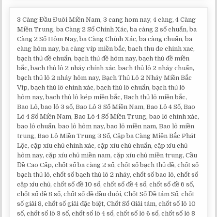
3 Càng Đầu Đuôi Miền Nam, 3 cang hom nay, 4 càng, 4 Càng
Miền Trung, ba Càng 2 Số Chính Xác, ba càng 2 số chuẩn, ba
Càng 2 Số Hôm Nay, ba Càng Chính Xác, ba càng chuẩn, ba
càng hôm nay, ba càng víp miền bắc, bach thu de chinh xac,
bạch thủ đề chuẩn, bạch thủ đề hôm nay, bạch thủ đề miền
bắc, bạch thủ lô 2 nháy chính xác, bạch thủ lô 2 nháy chuẩn,
bạch thủ lô 2 nháy hôm nay, Bạch Thủ Lô 2 Nháy Miền Bắc
Vip, bạch thủ lô chính xác, bạch thủ lô chuẩn, bạch thủ lô
hôm nay, bạch thủ lô kép miền bắc, Bạch thủ lô miền bắc,
Bao Lô, bao lô 3 số, Bao Lô 3 Số Miền Nam, Bao Lô 4 Số, Bao
Lô 4 Số Miền Nam, Bao Lô 4 Số Miền Trung, bao lô chính xác,
bao lô chuẩn, bao lô hôm nay, bao lô miền nam, Bao lô miền
trung, Bao Lô Miền Trung 3 Số, Cặp ba Càng Miền Bắc Phát
Lộc, cặp xíu chủ chính xác, cặp xíu chủ chuẩn, cặp xỉu chủ
hôm nay, cặp xíu chủ miền nam, cặp xíu chủ miền trung, Cầu
Đề Cao Cấp, chốt số ba càng 2 số, chốt số bạch thủ đề, chốt số
bạch thủ lô, chốt số bạch thủ lô 2 nháy, chốt số bao lô, chốt số
cặp xỉu chủ, chốt số đề 10 số, chốt số đề 4 số, chốt số đề 6 số,
chốt số đề 8 số, chốt số đề đầu đuôi, Chốt Số Đề tám Số, chốt
số giải 8, chốt số giải đặc biệt, Chốt Số Giải tám, chốt số lô 10
số, chốt số lô 3 số, chốt số lô 4 số, chốt số lô 6 số, chốt số lô 8