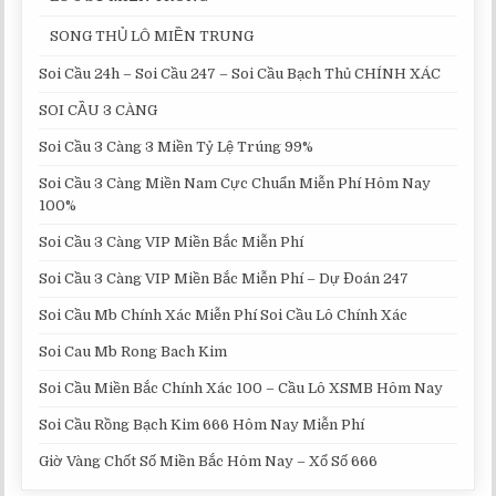
SONG THỦ LÔ MIỀN TRUNG
Soi Cầu 24h – Soi Cầu 247 – Soi Cầu Bạch Thủ CHÍNH XÁC
SOI CẦU 3 CÀNG
Soi Cầu 3 Càng 3 Miền Tỷ Lệ Trúng 99%
Soi Cầu 3 Càng Miền Nam Cực Chuẩn Miễn Phí Hôm Nay
100%
Soi Cầu 3 Càng VIP Miền Bắc Miễn Phí
Soi Cầu 3 Càng VIP Miền Bắc Miễn Phí – Dự Đoán 247
Soi Cầu Mb Chính Xác Miễn Phí Soi Cầu Lô Chính Xác
Soi Cau Mb Rong Bach Kim
Soi Cầu Miền Bắc Chính Xác 100 – Cầu Lô XSMB Hôm Nay
Soi Cầu Rồng Bạch Kim 666 Hôm Nay Miễn Phí
Giờ Vàng Chốt Số Miền Bắc Hôm Nay – Xổ Số 666