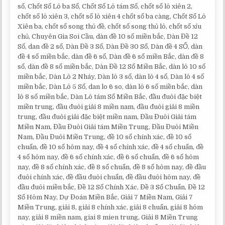
số, Chốt Số Lô ba Số, Chốt Số Lô tám Số, chốt số lô xiên 2,
chốt số lô xiên 3, chốt số lô xiên 4 chốt số ba càng, Chốt Số Lô
Xiên ba, chốt số song thủ đề, chốt số song thủ lô, chốt số xỉu
chủ, Chuyên Gia Soi Cầu, dàn đề 10 số miền bắc, Dàn Đề 12
Số, dan đề 2 số, Dàn Đề 3 Số, Dàn Đề 30 Số, Dàn đề 4 SỐ, dàn
đề 4 số miền bắc, dàn đề 6 số, Dàn đề 6 số miền Bắc, dàn đề 8
số, dàn đề 8 số miền bắc, Dàn Đề 12 Số Miền Bắc, dàn lô 10 số
miền bắc, Dàn Lô 2 Nháy, Dàn lô 3 số, dàn lô 4 số, Dàn lô 4 số
miền bắc, Dàn Lô 5 Số, dan lo 6 so, dàn lô 6 số miền bắc, dàn
lô 8 số miền bắc, Dàn Lô tám Số Miền Bắc, đầu đuôi đặc biệt
miền trung, đầu đuôi giải 8 miền nam, đầu đuôi giải 8 miền
trung, đầu đuôi giải đặc biệt miền nam, Đầu Đuôi Giải tám
Miền Nam, Đầu Đuôi Giải tám Miền Trung, Đầu Đuôi Miền
Nam, Đầu Đuôi Miền Trung, đề 10 số chính xác, đề 10 số
chuẩn, đề 10 số hôm nay, đề 4 số chính xác, đề 4 số chuẩn, đề
4 số hôm nay, đề 6 số chính xác, đề 6 số chuẩn, đề 6 số hôm
nay, đề 8 số chính xác, đề 8 số chuẩn, đề 8 số hôm nay, đề đầu
đuôi chính xác, đề đầu đuôi chuẩn, đề đầu đuôi hôm nay, đề
đầu đuôi miền bắc, Đề 12 Số Chính Xác, Đề 3 Số Chuẩn, Đề 12
Số Hôm Nay, Dự Đoán Miền Bắc, Giải 7 Miền Nam, Giải 7
Miền Trung, giải 8, giải 8 chính xác, giải 8 chuẩn, giải 8 hôm
nay, giải 8 miền nam, giai 8 mien trung, Giải 8 Miền Trung