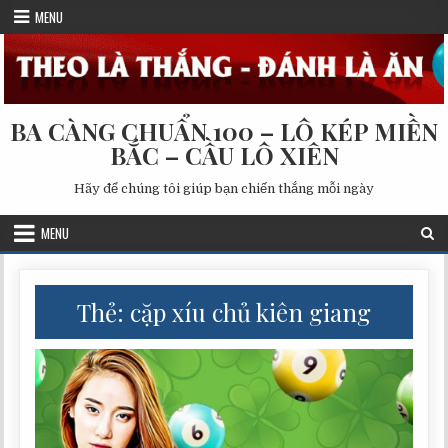
Skip
MENU
to
content
BA CÀNG CHUẨN 100 – LÔ KÉP MIỀN
BẮC – CẦU LÔ XIÊN
Hãy để chúng tôi giúp bạn chiến thắng mỗi ngày
MENU
Thẻ:
cặp xíu chủ kiên giang