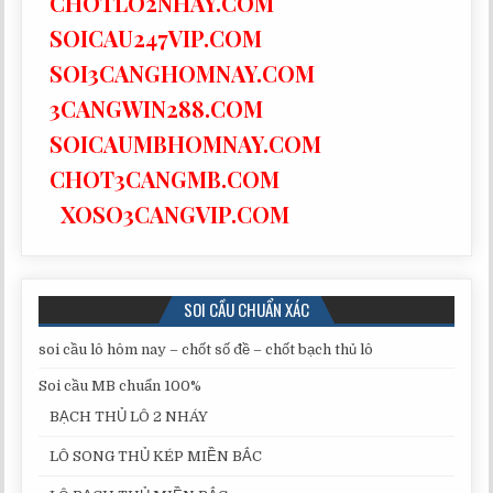
CHOTLO2NHAY.COM
SOICAU247VIP.COM
SOI3CANGHOMNAY.COM
3CANGWIN288.COM
SOICAUMBHOMNAY.COM
CHOT3CANGMB.COM
XOSO3CANGVIP.COM
SOI CẦU CHUẨN XÁC
soi cầu lô hôm nay – chốt số đề – chốt bạch thủ lô
Soi cầu MB chuẩn 100%
BẠCH THỦ LÔ 2 NHÁY
LÔ SONG THỦ KÉP MIỀN BẮC