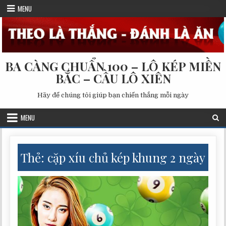
Skip
MENU
to
content
BA CÀNG CHUẨN 100 – LÔ KÉP MIỀN
BẮC – CẦU LÔ XIÊN
Hãy để chúng tôi giúp bạn chiến thắng mỗi ngày
MENU
Thẻ:
cặp xíu chủ kép khung 2 ngày