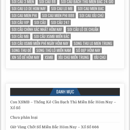
SOI CAU 3 MIEN
SOI CAU 88
SOI CAU BACH THU MIEN BAC 24 GIO
SOI CAU LO DE HOM NAY
SOI CAU LO MB
SOI CAU MIEN BAC
SOI CAU MIEN PHI
SOI CAU MIEN PHI 888
SOI CAU XỈU CHỦ
SOI CẦU VIP
SOI CẦU
SOI CẦU 247
SOI CẦU CHÍNH XÁC NHẤT HÔM NAY
SOI CẦU LÔ DE CHUẨN
SOI CẦU MB
SOI CẦU XSMB MIỀN BẮC
SOI CẦU XSMB MIỄN PHÍ NGÀY HÔM NAY
SONG THU LO MIEN TRUNG
SONG THU ĐỀ
SONG THỦ LÔ MIỀN NAM
SỐ ĐẸP HÔM NAY
XIN SỐ ĐỀ HÔM NAY
XSMB
XÍU CHỦ MIỀN TRUNG
XỈU CHỦ
DANH MỤC
Cau XSMB – Thống Kê Cầu Bạch Thủ Miền Bắc Hôm Nay –
Xổ Số
Chưa phân loại
Giờ Vàng Chốt Số Miền Bắc Hôm Nay – Xổ Số 666