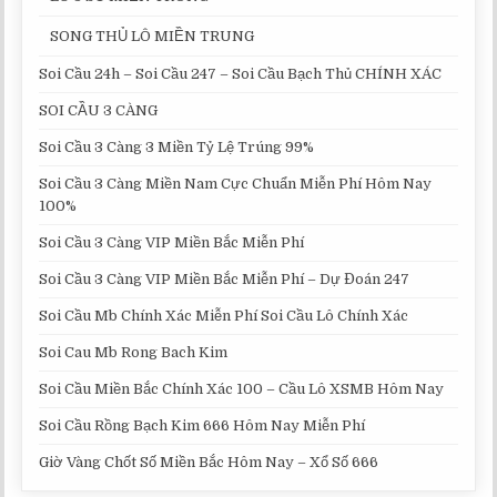
SONG THỦ LÔ MIỀN TRUNG
Soi Cầu 24h – Soi Cầu 247 – Soi Cầu Bạch Thủ CHÍNH XÁC
SOI CẦU 3 CÀNG
Soi Cầu 3 Càng 3 Miền Tỷ Lệ Trúng 99%
Soi Cầu 3 Càng Miền Nam Cực Chuẩn Miễn Phí Hôm Nay
100%
Soi Cầu 3 Càng VIP Miền Bắc Miễn Phí
Soi Cầu 3 Càng VIP Miền Bắc Miễn Phí – Dự Đoán 247
Soi Cầu Mb Chính Xác Miễn Phí Soi Cầu Lô Chính Xác
Soi Cau Mb Rong Bach Kim
Soi Cầu Miền Bắc Chính Xác 100 – Cầu Lô XSMB Hôm Nay
Soi Cầu Rồng Bạch Kim 666 Hôm Nay Miễn Phí
Giờ Vàng Chốt Số Miền Bắc Hôm Nay – Xổ Số 666