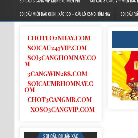
SOI CẦU 3 CÀNG VIP MIỀN BẮC MIỄN PHÍ
SOI CẦU 3 CÀNG VIP MIỀN BẮC 
SOI CẦU MIỀN BẮC CHÍNH XÁC 100 – CẦU LÔ XSMB HÔM NAY
SOI CẦU R
CHOTLO2NHAY.COM
SOICAU247VIP.COM
SOI3CANGHOMNAY.CO
M
3CANGWIN288.COM
SOICAUMBHOMNAY.C
OM
CHOT3CANGMB.COM
XOSO3CANGVIP.COM
SOI CẦU CHUẨN XÁC