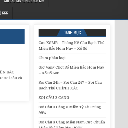
SOI CAU MB RONG BACH KIM
Ố 666
DANH MỤC
Cau XSMB – Thống Kê Cầu Bạch Thủ
Miền Bắc Hôm Nay – Xổ Số
Chưa phân loại
Giờ Vàng Chốt Số Miền Bắc Hôm Nay
IỀN BẮC
– Xổ Số 666
ực soi cầu và
Soi Cầu 24h – Soi Cầu 247 – Soi Cầu
Bạch Thủ CHÍNH XÁC
SOI CẦU 3 CÀNG
Soi Cầu 3 Càng 3 Miền Tỷ Lệ Trúng
99%
Soi Cầu 3 Càng Miền Nam Cực Chuẩn
Miễn Phí Hôm Nay 100%