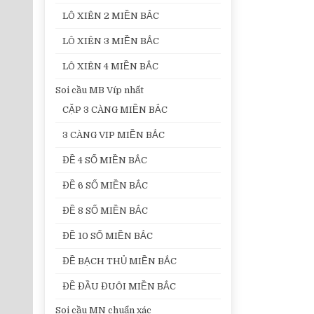
LÔ XIÊN 2 MIỀN BẮC
LÔ XIÊN 3 MIỀN BẮC
LÔ XIÊN 4 MIỀN BẮC
Soi cầu MB Víp nhất
CẶP 3 CÀNG MIỀN BẮC
3 CÀNG VIP MIỀN BẮC
ĐỀ 4 SỐ MIỀN BẮC
ĐỀ 6 SỐ MIỀN BẮC
ĐỀ 8 SỐ MIỀN BẮC
ĐỀ 10 SỐ MIỀN BẮC
ĐỀ BẠCH THỦ MIỀN BẮC
ĐỀ ĐẦU ĐUÔI MIỀN BẮC
Soi cầu MN chuẩn xác