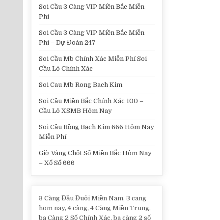
Soi Cầu 3 Càng VIP Miền Bắc Miễn
Phí
Soi Cầu 3 Càng VIP Miền Bắc Miễn
Phí – Dự Đoán 247
Soi Cầu Mb Chính Xác Miễn Phí Soi
Cầu Lô Chính Xác
Soi Cau Mb Rong Bach Kim
Soi Cầu Miền Bắc Chính Xác 100 –
Cầu Lô XSMB Hôm Nay
Soi Cầu Rồng Bạch Kim 666 Hôm Nay
Miễn Phí
Giờ Vàng Chốt Số Miền Bắc Hôm Nay
– Xổ Số 666
3 Càng Đầu Đuôi Miền Nam, 3 cang
hom nay, 4 càng, 4 Càng Miền Trung,
ba Càng 2 Số Chính Xác, ba càng 2 số