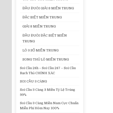
ĐẦU ĐUÔI GIẢI 8 MIỀN TRUNG
ĐẶC BIỆT MIỀN TRUNG
GIẢI 8 MIỀN TRUNG
ĐẦU ĐUÔI ĐẶC BIỆT MIỀN
TRUNG
LÔ 3 SỐ MIỀN TRUNG
SONG THỦ LÔ MIỀN TRUNG
Soi Cầu 24h – Soi Cầu 247 – Soi Cầu
Bạch Thủ CHÍNH XÁC
SOI CẦU 3 CÀNG
Soi Cầu 3 Càng 3 Miền Tỷ Lệ Trúng
99%
Soi Cầu 3 Càng Miền Nam Cực Chuẩn
Miễn Phí Hôm Nay 100%