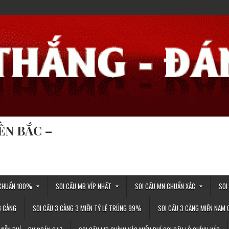
ỀN BẮC –
 CHUẨN 100%
SOI CẦU MB VÍP NHẤT
SOI CẦU MN CHUẨN XÁC
SOI
3 CÀNG
SOI CẦU 3 CÀNG 3 MIỀN TỶ LỆ TRÚNG 99%
SOI CẦU 3 CÀNG MIỀN NAM