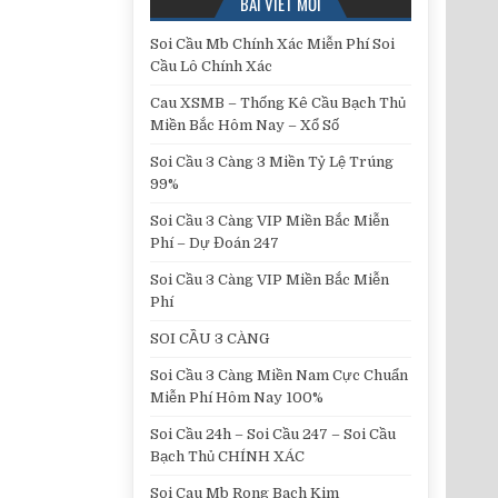
BÀI VIẾT MỚI
Soi Cầu Mb Chính Xác Miễn Phí Soi
Cầu Lô Chính Xác
Cau XSMB – Thống Kê Cầu Bạch Thủ
Miền Bắc Hôm Nay – Xổ Số
Soi Cầu 3 Càng 3 Miền Tỷ Lệ Trúng
99%
Soi Cầu 3 Càng VIP Miền Bắc Miễn
Phí – Dự Đoán 247
Soi Cầu 3 Càng VIP Miền Bắc Miễn
Phí
SOI CẦU 3 CÀNG
Soi Cầu 3 Càng Miền Nam Cực Chuẩn
Miễn Phí Hôm Nay 100%
Soi Cầu 24h – Soi Cầu 247 – Soi Cầu
Bạch Thủ CHÍNH XÁC
Soi Cau Mb Rong Bach Kim