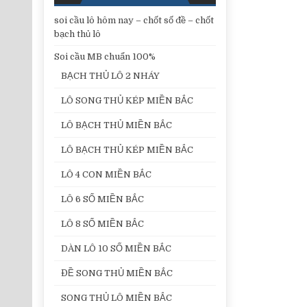
soi cầu lô hôm nay – chốt số đề – chốt
bạch thủ lô
Soi cầu MB chuẩn 100%
BẠCH THỦ LÔ 2 NHÁY
LÔ SONG THỦ KÉP MIỀN BẮC
LÔ BẠCH THỦ MIỀN BẮC
LÔ BẠCH THỦ KÉP MIỀN BẮC
LÔ 4 CON MIỀN BẮC
LÔ 6 SỐ MIỀN BẮC
LÔ 8 SỐ MIỀN BẮC
DÀN LÔ 10 SỐ MIỀN BẮC
ĐỀ SONG THỦ MIỀN BẮC
SONG THỦ LÔ MIỀN BẮC