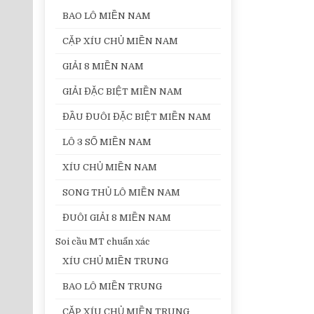
BAO LÔ MIỀN NAM
CẶP XÍU CHỦ MIỀN NAM
GIẢI 8 MIỀN NAM
GIẢI ĐẶC BIỆT MIỀN NAM
ĐẦU ĐUÔI ĐẶC BIỆT MIỀN NAM
LÔ 3 SỐ MIỀN NAM
XÍU CHỦ MIỀN NAM
SONG THỦ LÔ MIỀN NAM
ĐUÔI GIẢI 8 MIỀN NAM
Soi cầu MT chuẩn xác
XÍU CHỦ MIỀN TRUNG
BAO LÔ MIỀN TRUNG
CẶP XÍU CHỦ MIỀN TRUNG