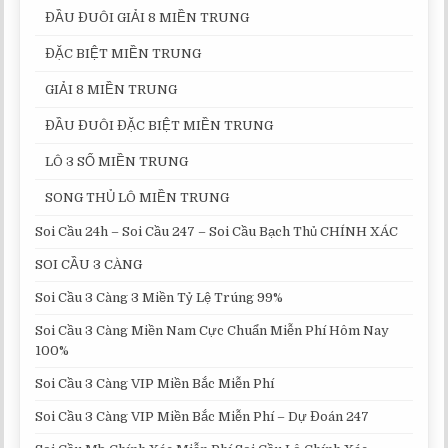
ĐẦU ĐUÔI GIẢI 8 MIỀN TRUNG
ĐẶC BIỆT MIỀN TRUNG
GIẢI 8 MIỀN TRUNG
ĐẦU ĐUÔI ĐẶC BIỆT MIỀN TRUNG
LÔ 3 SỐ MIỀN TRUNG
SONG THỦ LÔ MIỀN TRUNG
Soi Cầu 24h – Soi Cầu 247 – Soi Cầu Bạch Thủ CHÍNH XÁC
SOI CẦU 3 CÀNG
Soi Cầu 3 Càng 3 Miền Tỷ Lệ Trúng 99%
Soi Cầu 3 Càng Miền Nam Cực Chuẩn Miễn Phí Hôm Nay
100%
Soi Cầu 3 Càng VIP Miền Bắc Miễn Phí
Soi Cầu 3 Càng VIP Miền Bắc Miễn Phí – Dự Đoán 247