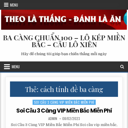
Skip
MENU
to
content
BA CÀNG CHUẨN 100 – LÔ KÉP MIỀN
BẮC – CẦU LÔ XIÊN
Hãy để chúng tôi giúp bạn chiến thắng mỗi ngày
MENU
Thẻ:
cách tính đề ba càng
SOI CẦU 3 CÀNG VIP MIỀN BẮC MIỄN PHÍ
Posted
in
Soi Cầu 3 Càng VIP Miền Bắc Miễn Phí
AUTHOR:
PUBLISHED
ADMIN
08/02/2023
DATE:
Soi Cầu 3 Càng VIP Miền Bắc Miễn Phí Soi cầu vip miền bắc,