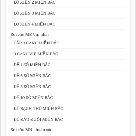
LÔ XIÊN 2 MIỀN BẮC
LÔ XIÊN 3 MIỀN BẮC
LÔ XIÊN 4 MIỀN BẮC
Soi cầu MB Víp nhất
CẶP 3 CÀNG MIỀN BẮC
3 CÀNG VIP MIỀN BẮC
ĐỀ 4 SỐ MIỀN BẮC
ĐỀ 6 SỐ MIỀN BẮC
ĐỀ 8 SỐ MIỀN BẮC
ĐỀ 10 SỐ MIỀN BẮC
ĐỀ BẠCH THỦ MIỀN BẮC
ĐỀ ĐẦU ĐUÔI MIỀN BẮC
Soi cầu MN chuẩn xác