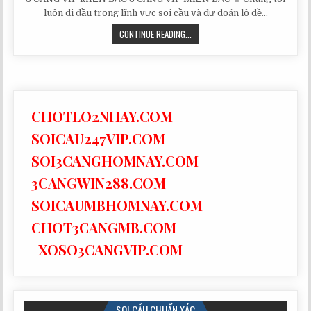
luôn đi đầu trong lĩnh vực soi cầu và dự đoán lô đề…
3
CONTINUE READING...
CÀNG
VIP
MIỀN
BẮC
CHOTLO2NHAY.COM
SOICAU247VIP.COM
SOI3CANGHOMNAY.COM
3CANGWIN288.COM
SOICAUMBHOMNAY.COM
CHOT3CANGMB.COM
XOSO3CANGVIP.COM
SOI CẦU CHUẨN XÁC