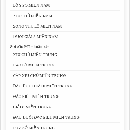
LÔ 3 SỐ MIỀN NAM
XÍU CHỦ MIỀN NAM
SONG THỦ LÔ MIỀN NAM
ĐUÔI GIẢI 8 MIỀN NAM
Soi cầu MT chuẩn xác
XÍU CHỦ MIỀN TRUNG
BAO LÔ MIỀN TRUNG
CẶP XÍU CHỦ MIỀN TRUNG
ĐẦU ĐUÔI GIẢI 8 MIỀN TRUNG
ĐẶC BIỆT MIỀN TRUNG
GIẢI 8 MIỀN TRUNG
ĐẦU ĐUÔI ĐẶC BIỆT MIỀN TRUNG
LÔ 3 SỐ MIỀN TRUNG