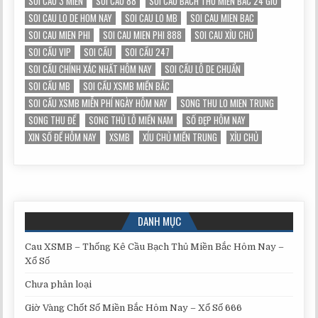
SOI CAU 3 MIEN
SOI CAU 88
SOI CAU BACH THU MIEN BAC 24 GIO
SOI CAU LO DE HOM NAY
SOI CAU LO MB
SOI CAU MIEN BAC
SOI CAU MIEN PHI
SOI CAU MIEN PHI 888
SOI CAU XỈU CHỦ
SOI CẦU VIP
SOI CẦU
SOI CẦU 247
SOI CẦU CHÍNH XÁC NHẤT HÔM NAY
SOI CẦU LÔ DE CHUẨN
SOI CẦU MB
SOI CẦU XSMB MIỀN BẮC
SOI CẦU XSMB MIỄN PHÍ NGÀY HÔM NAY
SONG THU LO MIEN TRUNG
SONG THU ĐỀ
SONG THỦ LÔ MIỀN NAM
SỐ ĐẸP HÔM NAY
XIN SỐ ĐỀ HÔM NAY
XSMB
XÍU CHỦ MIỀN TRUNG
XỈU CHỦ
DANH MỤC
Cau XSMB – Thống Kê Cầu Bạch Thủ Miền Bắc Hôm Nay –
Xổ Số
Chưa phân loại
Giờ Vàng Chốt Số Miền Bắc Hôm Nay – Xổ Số 666