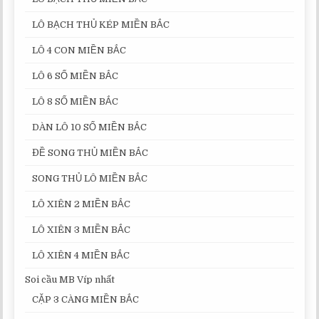
LÔ BẠCH THỦ KÉP MIỀN BẮC
LÔ 4 CON MIỀN BẮC
LÔ 6 SỐ MIỀN BẮC
LÔ 8 SỐ MIỀN BẮC
DÀN LÔ 10 SỐ MIỀN BẮC
ĐỀ SONG THỦ MIỀN BẮC
SONG THỦ LÔ MIỀN BẮC
LÔ XIÊN 2 MIỀN BẮC
LÔ XIÊN 3 MIỀN BẮC
LÔ XIÊN 4 MIỀN BẮC
Soi cầu MB Víp nhất
CẶP 3 CÀNG MIỀN BẮC