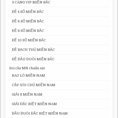
3 CÀNG VIP MIỀN BẮC
ĐỀ 4 SỐ MIỀN BẮC
ĐỀ 6 SỐ MIỀN BẮC
ĐỀ 8 SỐ MIỀN BẮC
ĐỀ 10 SỐ MIỀN BẮC
ĐỀ BẠCH THỦ MIỀN BẮC
ĐỀ ĐẦU ĐUÔI MIỀN BẮC
Soi cầu MN chuẩn xác
BAO LÔ MIỀN NAM
CẶP XÍU CHỦ MIỀN NAM
GIẢI 8 MIỀN NAM
GIẢI ĐẶC BIỆT MIỀN NAM
ĐẦU ĐUÔI ĐẶC BIỆT MIỀN NAM