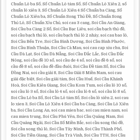
Chuẩn Lô ba Số, Số Chuẩn Lô tám Số, Số Chuẩn Lô Xiên 2, số
chuẩn lô xiên 3, Số Chuẩn Lô Xiên 4 Số Chuẩn ba Càng, Số
Chuẩn Lô Xiên ba, Số Chuẩn Song Thủ Đề, Số Chuẩn Song
Thủ Lô, Số Chuẩn Xỉu Chủ, soi cau 3 cang, Soi Cầu An Giang,
Soi Cầu ba Càng 2 Số, Soi Cầu Bạc Liêu, soi cầu bạch thủ đề,
soi cầu bạch thủ lô, soi cầu bạch thủ lô 2 nháy, soi cau bao lô,
Soi Cầu Bến Tre, Soi Cầu Bình Dương, Soi Cầu Bình Phước,
Soi Cầu Bình Thuận, Soi Cầu Cà Mau, soi cau cap xiu chu, Soi
Cầu Đà Lạt, Soi Cầu Đà Nẵng, Soi Cầu Đắc Lắc, Soi Cầu Đắc
Nông, soi cầu đề 10 số, soi cầu de 4 số, soi cầu đề 6 số, soi
cầu đề 8 số, soi cầu đề đầu đuôi, Soi Cầu Đề tám Số, Soi Cầu
Đồng Nai, soi cầu giải 8, Soi Cầu Giải 8 Miền Nam, soi cau
giải đặc biệt, Soi cầu giải tám, Soi Cầu Huế, Soi Cầu Khánh
Hoà, Soi Cầu Kiên Giang, Soi Cầu Kom Tum, soi cầu lô 10 số,
soi cầu lô 3 số, Soi cầu lô 4 số, soi cầu lô 6 số, soi cầu lô 8 số,
Soi Cầu Lô ba Số, Soi Cầu Lô tám Số, Soi cầu lô xiên 2, soi cau
lo xien 3, Soi Cầu Lô Xiên 4 Soi Cầu ba Càng, Soi Cầu Lô Xiên
ba, Soi Cầu Long An, soi cau mien bac, soi cau mien nam, soi
cau mien trung, Soi Cầu Phú Yên, Soi Cầu Quảng Nam, Soi
Cầu Quảng Ngãi, Soi Cầu Số Miền Bắc, soi cầu song thủ đề,
Soi cầu song thủ lô, Soi Cầu Tây Ninh, Soi Cầu Thành Phố,
Soi Cầu Tiền Giang, Soi Cầu Trà Vinh, Soi Cầu TTH, Soi Cầu