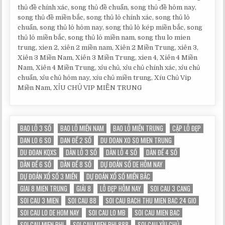
thủ đề chính xác, song thủ đề chuẩn, song thủ đề hôm nay,
song thủ đề miền bắc, song thủ lô chính xác, song thủ lô
chuẩn, song thủ lô hôm nay, song thủ lô kép miền bắc, song
thủ lô miền bắc, song thủ lô miền nam, song thu lo mien
trung, xien 2, xiên 2 miền nam, Xiên 2 Miền Trung, xiên 3,
Xiên 3 Miền Nam, Xiên 3 Miền Trung, xien 4, Xiên 4 Miền
Nam, Xiên 4 Miền Trung, xỉu chủ, xỉu chủ chính xác, xỉu chủ
chuẩn, xỉu chủ hôm nay, xíu chủ miền trung, Xíu Chủ Vip
Miền Nam, XỈU CHỦ VIP MIỀN TRUNG
BAO LÔ 3 SỐ
BAO LÔ MIỀN NAM
BAO LÔ MIỀN TRUNG
CẶP LÔ ĐẸP
DAN LO 6 SO
DAN ĐỀ 2 SỐ
DU DOAN XO SO MIEN TRUNG
DU ĐOAN KQXS
DÀN LÔ 3 SỐ
DÀN LÔ 4 SỐ
DÀN ĐỀ 4 SỐ
DÀN ĐỀ 6 SỐ
DÀN ĐỀ 8 SỐ
DỰ ĐOÁN SỐ DE HÔM NAY
DỰ ĐOÁN XỔ SỐ 3 MIỀN
DỰ ĐOÁN XỔ SỐ MIỀN BẮC
GIAI 8 MIEN TRUNG
GIẢI 8
LÔ ĐẸP HÔM NAY
SOI CAU 3 CANG
SOI CAU 3 MIEN
SOI CAU 88
SOI CAU BACH THU MIEN BAC 24 GIO
SOI CAU LO DE HOM NAY
SOI CAU LO MB
SOI CAU MIEN BAC
SOI CAU MIEN PHI
SOI CAU MIEN PHI 888
SOI CAU XỈU CHỦ