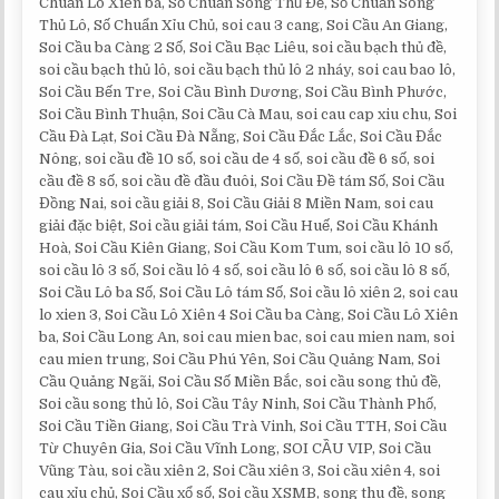
Chuẩn Lô Xiên ba, Số Chuẩn Song Thủ Đề, Số Chuẩn Song
Thủ Lô, Số Chuẩn Xỉu Chủ, soi cau 3 cang, Soi Cầu An Giang,
Soi Cầu ba Càng 2 Số, Soi Cầu Bạc Liêu, soi cầu bạch thủ đề,
soi cầu bạch thủ lô, soi cầu bạch thủ lô 2 nháy, soi cau bao lô,
Soi Cầu Bến Tre, Soi Cầu Bình Dương, Soi Cầu Bình Phước,
Soi Cầu Bình Thuận, Soi Cầu Cà Mau, soi cau cap xiu chu, Soi
Cầu Đà Lạt, Soi Cầu Đà Nẵng, Soi Cầu Đắc Lắc, Soi Cầu Đắc
Nông, soi cầu đề 10 số, soi cầu de 4 số, soi cầu đề 6 số, soi
cầu đề 8 số, soi cầu đề đầu đuôi, Soi Cầu Đề tám Số, Soi Cầu
Đồng Nai, soi cầu giải 8, Soi Cầu Giải 8 Miền Nam, soi cau
giải đặc biệt, Soi cầu giải tám, Soi Cầu Huế, Soi Cầu Khánh
Hoà, Soi Cầu Kiên Giang, Soi Cầu Kom Tum, soi cầu lô 10 số,
soi cầu lô 3 số, Soi cầu lô 4 số, soi cầu lô 6 số, soi cầu lô 8 số,
Soi Cầu Lô ba Số, Soi Cầu Lô tám Số, Soi cầu lô xiên 2, soi cau
lo xien 3, Soi Cầu Lô Xiên 4 Soi Cầu ba Càng, Soi Cầu Lô Xiên
ba, Soi Cầu Long An, soi cau mien bac, soi cau mien nam, soi
cau mien trung, Soi Cầu Phú Yên, Soi Cầu Quảng Nam, Soi
Cầu Quảng Ngãi, Soi Cầu Số Miền Bắc, soi cầu song thủ đề,
Soi cầu song thủ lô, Soi Cầu Tây Ninh, Soi Cầu Thành Phố,
Soi Cầu Tiền Giang, Soi Cầu Trà Vinh, Soi Cầu TTH, Soi Cầu
Từ Chuyên Gia, Soi Cầu Vĩnh Long, SOI CẦU VIP, Soi Cầu
Vũng Tàu, soi cầu xiên 2, Soi Cầu xiên 3, Soi cầu xiên 4, soi
cau xỉu chủ, Soi Cầu xổ số, Soi cầu XSMB, song thu đề, song