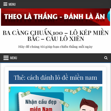
Skip
MENU
to
content
BA CÀNG CHUẨN 100 – LÔ KÉP MIỀN
BẮC – CẦU LÔ XIÊN
Hãy để chúng tôi giúp bạn chiến thắng mỗi ngày
MENU
Thẻ:
cách đánh lô đề miền nam