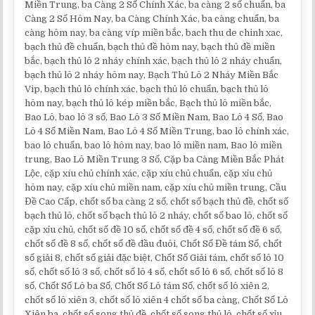
Miền Trung, ba Càng 2 Số Chính Xác, ba càng 2 số chuẩn, ba
Càng 2 Số Hôm Nay, ba Càng Chính Xác, ba càng chuẩn, ba
càng hôm nay, ba càng víp miền bắc, bach thu de chinh xac,
bạch thủ đề chuẩn, bạch thủ đề hôm nay, bạch thủ đề miền
bắc, bạch thủ lô 2 nháy chính xác, bạch thủ lô 2 nháy chuẩn,
bạch thủ lô 2 nháy hôm nay, Bạch Thủ Lô 2 Nháy Miền Bắc
Vip, bạch thủ lô chính xác, bạch thủ lô chuẩn, bạch thủ lô
hôm nay, bạch thủ lô kép miền bắc, Bạch thủ lô miền bắc,
Bao Lô, bao lô 3 số, Bao Lô 3 Số Miền Nam, Bao Lô 4 Số, Bao
Lô 4 Số Miền Nam, Bao Lô 4 Số Miền Trung, bao lô chính xác,
bao lô chuẩn, bao lô hôm nay, bao lô miền nam, Bao lô miền
trung, Bao Lô Miền Trung 3 Số, Cặp ba Càng Miền Bắc Phát
Lộc, cặp xíu chủ chính xác, cặp xíu chủ chuẩn, cặp xỉu chủ
hôm nay, cặp xíu chủ miền nam, cặp xíu chủ miền trung, Cầu
Đề Cao Cấp, chốt số ba càng 2 số, chốt số bạch thủ đề, chốt số
bạch thủ lô, chốt số bạch thủ lô 2 nháy, chốt số bao lô, chốt số
cặp xỉu chủ, chốt số đề 10 số, chốt số đề 4 số, chốt số đề 6 số,
chốt số đề 8 số, chốt số đề đầu đuôi, Chốt Số Đề tám Số, chốt
số giải 8, chốt số giải đặc biệt, Chốt Số Giải tám, chốt số lô 10
số, chốt số lô 3 số, chốt số lô 4 số, chốt số lô 6 số, chốt số lô 8
số, Chốt Số Lô ba Số, Chốt Số Lô tám Số, chốt số lô xiên 2,
chốt số lô xiên 3, chốt số lô xiên 4 chốt số ba càng, Chốt Số Lô
Xiên ba, chốt số song thủ đề, chốt số song thủ lô, chốt số xỉu