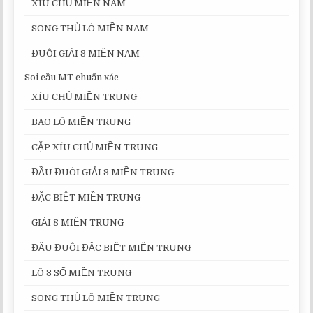
XÍU CHỦ MIỀN NAM
SONG THỦ LÔ MIỀN NAM
ĐUÔI GIẢI 8 MIỀN NAM
Soi cầu MT chuẩn xác
XÍU CHỦ MIỀN TRUNG
BAO LÔ MIỀN TRUNG
CẶP XÍU CHỦ MIỀN TRUNG
ĐẦU ĐUÔI GIẢI 8 MIỀN TRUNG
ĐẶC BIỆT MIỀN TRUNG
GIẢI 8 MIỀN TRUNG
ĐẦU ĐUÔI ĐẶC BIỆT MIỀN TRUNG
LÔ 3 SỐ MIỀN TRUNG
SONG THỦ LÔ MIỀN TRUNG