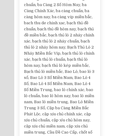
chuẩn, ba Càng 2 Số Hôm Nay, ba
Càng Chính Xác, ba càng chuẩn, ba
càng hôm nay, ba càng víp miền bắc,
bach thu de chinh xac, bạch thủ đề
chuẩn, bạch thủ đề hôm nay, bạch thủ
đề miền bắc, bạch thủ lô 2 nháy chính
xác, bạch thủ lô 2 nháy chuẩn, bạch
thủ lô 2 nháy hôm nay, Bạch Thủ Lô 2
Nháy Miền Bắc Vip, bạch thủ lô chính
xác, bạch thủ lô chuẩn, bạch thủ lô
hôm nay, bạch thủ lô kép miền bắc,
Bạch thủ lô miền bắc, Bao Lô, bao lô 3
số, Bao Lô 3 Số Miền Nam, Bao Lô 4
Số, Bao Lô 4 Số Miền Nam, Bao Lô 4
Số Miền Trung, bao lô chính xác, bao
lô chuẩn, bao lô hôm nay, bao lô miền
nam, Bao lô miền trung, Bao Lô Miền
Trung 3 Số, Cặp ba Càng Miền Bắc
Phát Lộc, cặp xíu chủ chính xác, cặp
xíu chủ chuẩn, cặp xỉu chủ hôm nay,
cặp xíu chủ miền nam, cặp xíu chủ
miền trung, Cầu Đề Cao Cấp, chốt số