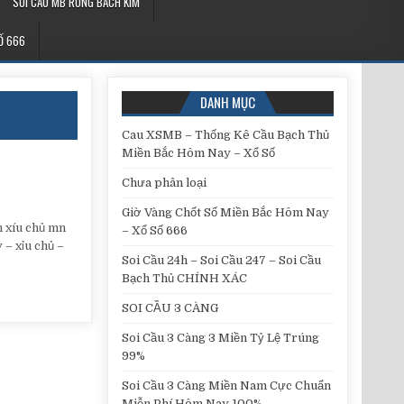
SOI CAU MB RONG BACH KIM
Ố 666
DANH MỤC
Cau XSMB – Thống Kê Cầu Bạch Thủ
Miền Bắc Hôm Nay – Xổ Số
Chưa phân loại
Giờ Vàng Chốt Số Miền Bắc Hôm Nay
 xíu chủ mn
– Xổ Số 666
– xỉu chủ –
Soi Cầu 24h – Soi Cầu 247 – Soi Cầu
Bạch Thủ CHÍNH XÁC
SOI CẦU 3 CÀNG
Soi Cầu 3 Càng 3 Miền Tỷ Lệ Trúng
99%
Soi Cầu 3 Càng Miền Nam Cực Chuẩn
Miễn Phí Hôm Nay 100%