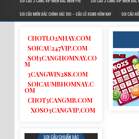
SOI CẦU 3 CÀNG VIP MIỀN BẮC MIỄN PHÍ
SOI CẦU 3 CÀNG VIP MIỀN BẮC 
SOI CẦU MIỀN BẮC CHÍNH XÁC 100 – CẦU LÔ XSMB HÔM NAY
SOI CẦU R
CHOTLO2NHAY.COM
SOICAU247VIP.COM
SOI3CANGHOMNAY.CO
M
3CANGWIN288.COM
SOICAUMBHOMNAY.C
OM
CHOT3CANGMB.COM
XOSO3CANGVIP.COM
SOI CẦU CHUẨN XÁC