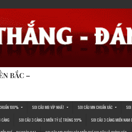
ỀN BẮC –
 CHUẨN 100%
SOI CẦU MB VÍP NHẤT
SOI CẦU MN CHUẨN XÁC
SOI
3 CÀNG
SOI CẦU 3 CÀNG 3 MIỀN TỶ LỆ TRÚNG 99%
SOI CẦU 3 CÀNG MIỀN NAM