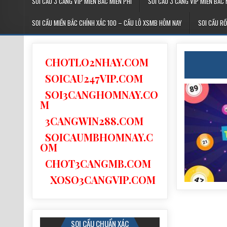
SOI CẦU 3 CÀNG VIP MIỀN BẮC MIỄN PHÍ
SOI CẦU 3 CÀNG VIP MIỀN BẮC 
SOI CẦU MIỀN BẮC CHÍNH XÁC 100 – CẦU LÔ XSMB HÔM NAY
SOI CẦU R
CHOTLO2NHAY.COM
SOICAU247VIP.COM
SOI3CANGHOMNAY.CO
M
3CANGWIN288.COM
SOICAUMBHOMNAY.C
OM
CHOT3CANGMB.COM
XOSO3CANGVIP.COM
SOI CẦU CHUẨN XÁC