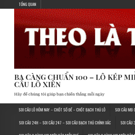
Skip
TỔNG QUAN
to
content
BA CÀNG CHUẨN 100 – LÔ KÉP MI
CẦU LÔ XIÊN
Hãy để chúng tôi giúp bạn chiến thắng mỗi ngày
SOI CẦU LÔ HÔM NAY – CHỐT SỐ ĐỀ – CHỐT BẠCH THỦ LÔ
SOI CẦU MB
SOI CẦU 24H – SOI CẦU 247 – SOI CẦU BẠCH THỦ CHÍNH XÁC
SOI CẦU 