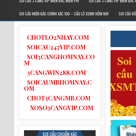
SOI CẦU 3 CÀNG VIP MIỀN BẮC MIỄN PHÍ
SOI CẦU 3 CÀNG VIP MIỀN BẮC 
SOI CẦU MIỀN BẮC CHÍNH XÁC 100 – CẦU LÔ XSMB HÔM NAY
SOI CẦU R
CHOTLO2NHAY.COM
SOICAU247VIP.COM
SOI3CANGHOMNAY.CO
M
3CANGWIN288.COM
SOICAUMBHOMNAY.C
OM
CHOT3CANGMB.COM
XOSO3CANGVIP.COM
SOI CẦU CHUẨN XÁC