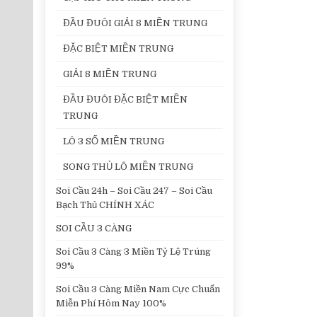
ĐẦU ĐUÔI GIẢI 8 MIỀN TRUNG
ĐẶC BIỆT MIỀN TRUNG
GIẢI 8 MIỀN TRUNG
ĐẦU ĐUÔI ĐẶC BIỆT MIỀN
TRUNG
LÔ 3 SỐ MIỀN TRUNG
SONG THỦ LÔ MIỀN TRUNG
Soi Cầu 24h – Soi Cầu 247 – Soi Cầu
Bạch Thủ CHÍNH XÁC
SOI CẦU 3 CÀNG
Soi Cầu 3 Càng 3 Miền Tỷ Lệ Trúng
99%
Soi Cầu 3 Càng Miền Nam Cực Chuẩn
Miễn Phí Hôm Nay 100%