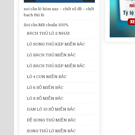
soi cầu lô hôm nay – chốt số đề – chốt
bạch thủ lô
Soi cầu MB chuẩn 100%
BẠCH THỦ LÔ 2 NHÁY
LÔ SONG THỦ KÉP MIỀN BẮC
LÔ BẠCH THỦ MIỀN BẮC
LÔ BẠCH THỦ KÉP MIỀN BẮC
LÔ 4 CON MIỀN BẮC
LÔ 6 SỐ MIỀN BẮC
LÔ 8 SỐ MIỀN BẮC
DÀN LÔ 10 SỐ MIỀN BẮC
ĐỀ SONG THỦ MIỀN BẮC
SONG THỦ LÔ MIỀN BẮC