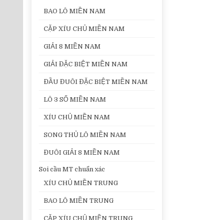
BAO LÔ MIỀN NAM
CẶP XÍU CHỦ MIỀN NAM
GIẢI 8 MIỀN NAM
GIẢI ĐẶC BIỆT MIỀN NAM
ĐẦU ĐUÔI ĐẶC BIỆT MIỀN NAM
LÔ 3 SỐ MIỀN NAM
XÍU CHỦ MIỀN NAM
SONG THỦ LÔ MIỀN NAM
ĐUÔI GIẢI 8 MIỀN NAM
Soi cầu MT chuẩn xác
XÍU CHỦ MIỀN TRUNG
BAO LÔ MIỀN TRUNG
CẶP XÍU CHỦ MIỀN TRUNG