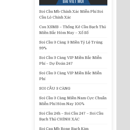
BÀI VIẾT MỚI
Soi Cầu Mb Chính Xác Miễn Phí Soi
Cầu Lô Chính Xác
Cau XSMB – Thống Kê Cầu Bạch Thủ
Miền Bắc Hôm Nay – Xổ Số
Soi Cầu 3 Càng 3 Miền Tỷ Lệ Trúng
99%
Soi Cầu 3 Càng VIP Miền Bắc Miễn
Phí – Dự Đoán 247
Soi Cầu 3 Càng VIP Miền Bắc Miễn
Phí
SOI CẦU 3 CÀNG
Soi Cầu 3 Càng Miền Nam Cực Chuẩn
Miễn Phí Hôm Nay 100%
Soi Cầu 24h – Soi Cầu 247 – Soi Cầu
Bạch Thủ CHÍNH XÁC
Soi Cau Mb Rong Bach Kim