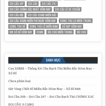
SOI CẦU VIP
SOI CẦU
SOI CẦU 247
SOI CẦU CHÍNH XÁC NHẤT HÔM NAY
SOI CẦU LÔ DE CHUẨN
SOI CẦU MB
SOI CẦU XSMB MIỀN BẮC
SOI CẦU XSMB MIỄN PHÍ NGÀY HÔM NAY
SONG THU LO MIEN TRUNG
SONG THU ĐỀ
SONG THỦ LÔ MIỀN NAM
SỐ ĐẸP HÔM NAY
XIN SỐ ĐỀ HÔM NAY
XSMB
XÍU CHỦ MIỀN TRUNG
XỈU CHỦ
DANH MỤC
Cau XSMB – Thống Kê Cầu Bạch Thủ Miền Bắc Hôm Nay –
Xổ Số
Chưa phân loại
Giờ Vàng Chốt Số Miền Bắc Hôm Nay – Xổ Số 666
Soi Cầu 24h – Soi Cầu 247 – Soi Cầu Bạch Thủ CHÍNH XÁC
SOI CẦU 3 CÀNG