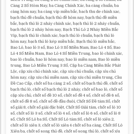
Càng 2 Số Hôm Nay, ba Càng Chính Xác, ba càng chuẩn, ba
càng hôm nay, ba càng víp miền bắc, bach thu de chinh xac,
bạch thủ đề chuẩn, bạch thủ đề hôm nay, bạch thủ đề miền
bắc, bạch thủ lô 2 nháy chính xác, bạch thủ lô 2 nháy chuẩn,
bạch thủ lô 2 nháy hôm nay, Bạch Thủ Lô 2 Nháy Miền Bắc
Vip, bạch thủ lô chính xác, bạch thủ lô chuẩn, bạch thủ lô
hôm nay, bạch thủ lô kép miền bắc, Bạch thủ lô miền bắc,
Bao Lô, bao lô 3 số, Bao Lô 3 Số Miền Nam, Bao Lô 4 Số, Bao
Lô 4 Số Miền Nam, Bao Lô 4 Số Miền Trung, bao lô chính xác,
bao lô chuẩn, bao lô hôm nay, bao lô miền nam, Bao lô miền
trung, Bao Lô Miền Trung 3 Số, Cặp ba Càng Miền Bắc Phát
Lộc, cặp xíu chủ chính xác, cặp xíu chủ chuẩn, cặp xỉu chủ
hôm nay, cặp xíu chủ miền nam, cặp xíu chủ miền trung, Cầu
Đề Cao Cấp, chốt số ba càng 2 số, chốt số bạch thủ đề, chốt số
bạch thủ lô, chốt số bạch thủ lô 2 nháy, chốt số bao lô, chốt số
cặp xỉu chủ, chốt số đề 10 số, chốt số đề 4 số, chốt số đề 6 số,
chốt số đề 8 số, chốt số đề đầu đuôi, Chốt Số Đề tám Số, chốt
số giải 8, chốt số giải đặc biệt, Chốt Số Giải tám, chốt số lô 10
số, chốt số lô 3 số, chốt số lô 4 số, chốt số lô 6 số, chốt số lô 8
số, Chốt Số Lô ba Số, Chốt Số Lô tám Số, chốt số lô xiên 2,
chốt số lô xiên 3, chốt số lô xiên 4 chốt số ba càng, Chốt Số Lô
Xiên ba, chốt số song thủ đề, chốt số song thủ lô, chốt số xỉu