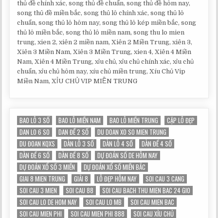
thủ đề chính xác, song thủ đề chuẩn, song thủ đề hôm nay,
song thủ đề miền bắc, song thủ lô chính xác, song thủ lô
chuẩn, song thủ lô hôm nay, song thủ lô kép miền bắc, song
thủ lô miền bắc, song thủ lô miền nam, song thu lo mien
trung, xien 2, xiên 2 miền nam, Xiên 2 Miền Trung, xiên 3,
Xiên 3 Miền Nam, Xiên 3 Miền Trung, xien 4, Xiên 4 Miền
Nam, Xiên 4 Miền Trung, xỉu chủ, xỉu chủ chính xác, xỉu chủ
chuẩn, xỉu chủ hôm nay, xíu chủ miền trung, Xíu Chủ Vip
Miền Nam, XỈU CHỦ VIP MIỀN TRUNG
BAO LÔ 3 SỐ
BAO LÔ MIỀN NAM
BAO LÔ MIỀN TRUNG
CẶP LÔ ĐẸP
DAN LO 6 SO
DAN ĐỀ 2 SỐ
DU DOAN XO SO MIEN TRUNG
DU ĐOAN KQXS
DÀN LÔ 3 SỐ
DÀN LÔ 4 SỐ
DÀN ĐỀ 4 SỐ
DÀN ĐỀ 6 SỐ
DÀN ĐỀ 8 SỐ
DỰ ĐOÁN SỐ DE HÔM NAY
DỰ ĐOÁN XỔ SỐ 3 MIỀN
DỰ ĐOÁN XỔ SỐ MIỀN BẮC
GIAI 8 MIEN TRUNG
GIẢI 8
LÔ ĐẸP HÔM NAY
SOI CAU 3 CANG
SOI CAU 3 MIEN
SOI CAU 88
SOI CAU BACH THU MIEN BAC 24 GIO
SOI CAU LO DE HOM NAY
SOI CAU LO MB
SOI CAU MIEN BAC
SOI CAU MIEN PHI
SOI CAU MIEN PHI 888
SOI CAU XỈU CHỦ