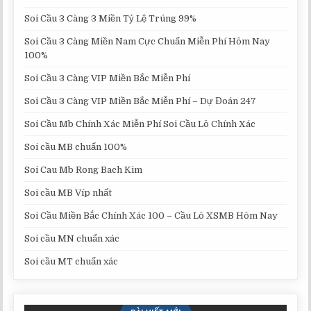
Soi Cầu 3 Càng 3 Miền Tỷ Lệ Trúng 99%
Soi Cầu 3 Càng Miền Nam Cực Chuẩn Miễn Phí Hôm Nay
100%
Soi Cầu 3 Càng VIP Miền Bắc Miễn Phí
Soi Cầu 3 Càng VIP Miền Bắc Miễn Phí – Dự Đoán 247
Soi Cầu Mb Chính Xác Miễn Phí Soi Cầu Lô Chính Xác
Soi cầu MB chuẩn 100%
Soi Cau Mb Rong Bach Kim
Soi cầu MB Víp nhất
Soi Cầu Miền Bắc Chính Xác 100 – Cầu Lô XSMB Hôm Nay
Soi cầu MN chuẩn xác
Soi cầu MT chuẩn xác