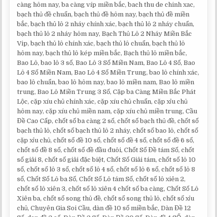
càng hôm nay, ba càng víp miền bắc, bach thu de chinh xac,
bạch thủ đề chuẩn, bạch thủ đề hôm nay, bạch thủ đề miền
bắc, bạch thủ lô 2 nháy chính xác, bạch thủ lô 2 nháy chuẩn,
bạch thủ lô 2 nháy hôm nay, Bạch Thủ Lô 2 Nháy Miền Bắc
Vip, bạch thủ lô chính xác, bạch thủ lô chuẩn, bạch thủ lô
hôm nay, bạch thủ lô kép miền bắc, Bạch thủ lô miền bắc,
Bao Lô, bao lô 3 số, Bao Lô 3 Số Miền Nam, Bao Lô 4 Số, Bao
Lô 4 Số Miền Nam, Bao Lô 4 Số Miền Trung, bao lô chính xác,
bao lô chuẩn, bao lô hôm nay, bao lô miền nam, Bao lô miền
trung, Bao Lô Miền Trung 3 Số, Cặp ba Càng Miền Bắc Phát
Lộc, cặp xíu chủ chính xác, cặp xíu chủ chuẩn, cặp xỉu chủ
hôm nay, cặp xíu chủ miền nam, cặp xíu chủ miền trung, Cầu
Đề Cao Cấp, chốt số ba càng 2 số, chốt số bạch thủ đề, chốt số
bạch thủ lô, chốt số bạch thủ lô 2 nháy, chốt số bao lô, chốt số
cặp xỉu chủ, chốt số đề 10 số, chốt số đề 4 số, chốt số đề 6 số,
chốt số đề 8 số, chốt số đề đầu đuôi, Chốt Số Đề tám Số, chốt
số giải 8, chốt số giải đặc biệt, Chốt Số Giải tám, chốt số lô 10
số, chốt số lô 3 số, chốt số lô 4 số, chốt số lô 6 số, chốt số lô 8
số, Chốt Số Lô ba Số, Chốt Số Lô tám Số, chốt số lô xiên 2,
chốt số lô xiên 3, chốt số lô xiên 4 chốt số ba càng, Chốt Số Lô
Xiên ba, chốt số song thủ đề, chốt số song thủ lô, chốt số xỉu
chủ, Chuyên Gia Soi Cầu, dàn đề 10 số miền bắc, Dàn Đề 12