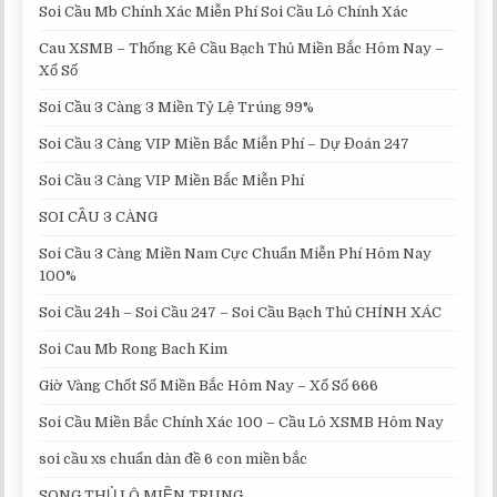
Soi Cầu Mb Chính Xác Miễn Phí Soi Cầu Lô Chính Xác
Cau XSMB – Thống Kê Cầu Bạch Thủ Miền Bắc Hôm Nay –
Xổ Số
Soi Cầu 3 Càng 3 Miền Tỷ Lệ Trúng 99%
Soi Cầu 3 Càng VIP Miền Bắc Miễn Phí – Dự Đoán 247
Soi Cầu 3 Càng VIP Miền Bắc Miễn Phí
SOI CẦU 3 CÀNG
Soi Cầu 3 Càng Miền Nam Cực Chuẩn Miễn Phí Hôm Nay
100%
Soi Cầu 24h – Soi Cầu 247 – Soi Cầu Bạch Thủ CHÍNH XÁC
Soi Cau Mb Rong Bach Kim
Giờ Vàng Chốt Số Miền Bắc Hôm Nay – Xổ Số 666
Soi Cầu Miền Bắc Chính Xác 100 – Cầu Lô XSMB Hôm Nay
soi cầu xs chuẩn dàn đề 6 con miền bắc
SONG THỦ LÔ MIỀN TRUNG