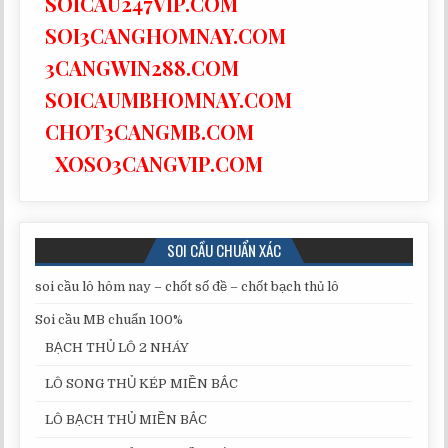
SOICAU247VIP.COM
SOI3CANGHOMNAY.COM
3CANGWIN288.COM
SOICAUMBHOMNAY.COM
CHOT3CANGMB.COM
XOSO3CANGVIP.COM
SOI CẦU CHUẨN XÁC
soi cầu lô hôm nay – chốt số đề – chốt bạch thủ lô
Soi cầu MB chuẩn 100%
BẠCH THỦ LÔ 2 NHÁY
LÔ SONG THỦ KÉP MIỀN BẮC
LÔ BẠCH THỦ MIỀN BẮC