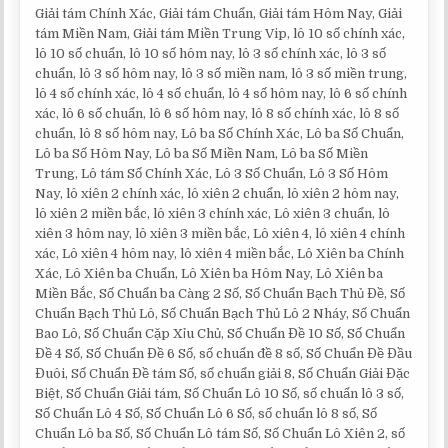
Giải tám Chính Xác, Giải tám Chuẩn, Giải tám Hôm Nay, Giải
tám Miền Nam, Giải tám Miền Trung Vip, lô 10 số chính xác,
lô 10 số chuẩn, lô 10 số hôm nay, lô 3 số chính xác, lô 3 số
chuẩn, lô 3 số hôm nay, lô 3 số miền nam, lô 3 số miền trung,
lô 4 số chính xác, lô 4 số chuẩn, lô 4 số hôm nay, lô 6 số chính
xác, lô 6 số chuẩn, lô 6 số hôm nay, lô 8 số chính xác, lô 8 số
chuẩn, lô 8 số hôm nay, Lô ba Số Chính Xác, Lô ba Số Chuẩn,
Lô ba Số Hôm Nay, Lô ba Số Miền Nam, Lô ba Số Miền
Trung, Lô tám Số Chính Xác, Lô 3 Số Chuẩn, Lô 3 Số Hôm
Nay, lô xiên 2 chính xác, lô xiên 2 chuẩn, lô xiên 2 hôm nay,
lô xiên 2 miền bắc, lô xiên 3 chính xác, Lô xiên 3 chuẩn, lô
xiên 3 hôm nay, lô xiên 3 miền bắc, Lô xiên 4, lô xiên 4 chính
xác, Lô xiên 4 hôm nay, lô xiên 4 miền bắc, Lô Xiên ba Chính
Xác, Lô Xiên ba Chuẩn, Lô Xiên ba Hôm Nay, Lô Xiên ba
Miền Bắc, Số Chuẩn ba Càng 2 Số, Số Chuẩn Bạch Thủ Đề, Số
Chuẩn Bạch Thủ Lô, Số Chuẩn Bạch Thủ Lô 2 Nháy, Số Chuẩn
Bao Lô, Số Chuẩn Cặp Xỉu Chủ, Số Chuẩn Đề 10 Số, Số Chuẩn
Đề 4 Số, Số Chuẩn Đề 6 Số, số chuẩn đề 8 số, Số Chuẩn Đề Đầu
Đuôi, Số Chuẩn Đề tám Số, số chuẩn giải 8, Số Chuẩn Giải Đặc
Biệt, Số Chuẩn Giải tám, Số Chuẩn Lô 10 Số, số chuẩn lô 3 số,
Số Chuẩn Lô 4 Số, Số Chuẩn Lô 6 Số, số chuẩn lô 8 số, Số
Chuẩn Lô ba Số, Số Chuẩn Lô tám Số, Số Chuẩn Lô Xiên 2, số