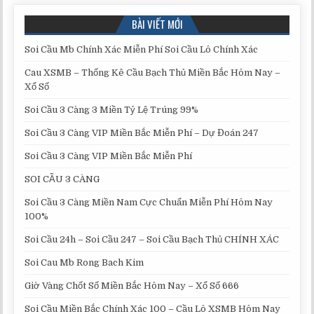
BÀI VIẾT MỚI
Soi Cầu Mb Chính Xác Miễn Phí Soi Cầu Lô Chính Xác
Cau XSMB – Thống Kê Cầu Bạch Thủ Miền Bắc Hôm Nay –
Xổ Số
Soi Cầu 3 Càng 3 Miền Tỷ Lệ Trúng 99%
Soi Cầu 3 Càng VIP Miền Bắc Miễn Phí – Dự Đoán 247
Soi Cầu 3 Càng VIP Miền Bắc Miễn Phí
SOI CẦU 3 CÀNG
Soi Cầu 3 Càng Miền Nam Cực Chuẩn Miễn Phí Hôm Nay
100%
Soi Cầu 24h – Soi Cầu 247 – Soi Cầu Bạch Thủ CHÍNH XÁC
Soi Cau Mb Rong Bach Kim
Giờ Vàng Chốt Số Miền Bắc Hôm Nay – Xổ Số 666
Soi Cầu Miền Bắc Chính Xác 100 – Cầu Lô XSMB Hôm Nay