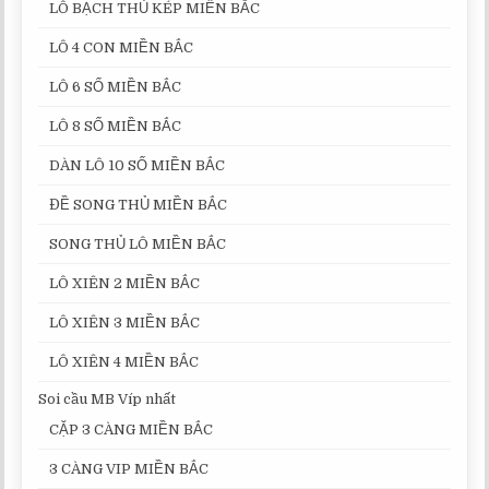
LÔ BẠCH THỦ KÉP MIỀN BẮC
LÔ 4 CON MIỀN BẮC
LÔ 6 SỐ MIỀN BẮC
LÔ 8 SỐ MIỀN BẮC
DÀN LÔ 10 SỐ MIỀN BẮC
ĐỀ SONG THỦ MIỀN BẮC
SONG THỦ LÔ MIỀN BẮC
LÔ XIÊN 2 MIỀN BẮC
LÔ XIÊN 3 MIỀN BẮC
LÔ XIÊN 4 MIỀN BẮC
Soi cầu MB Víp nhất
CẶP 3 CÀNG MIỀN BẮC
3 CÀNG VIP MIỀN BẮC