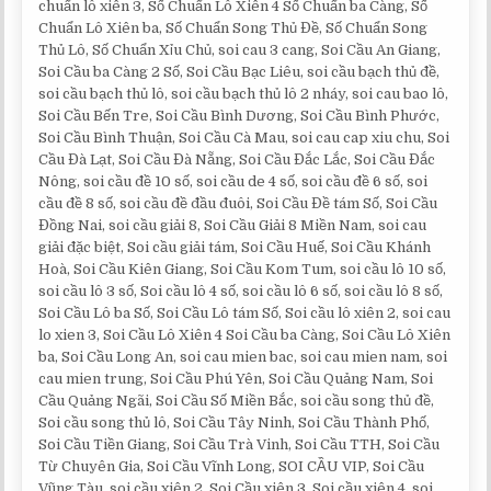
chuẩn lô xiên 3, Số Chuẩn Lô Xiên 4 Số Chuẩn ba Càng, Số
Chuẩn Lô Xiên ba, Số Chuẩn Song Thủ Đề, Số Chuẩn Song
Thủ Lô, Số Chuẩn Xỉu Chủ, soi cau 3 cang, Soi Cầu An Giang,
Soi Cầu ba Càng 2 Số, Soi Cầu Bạc Liêu, soi cầu bạch thủ đề,
soi cầu bạch thủ lô, soi cầu bạch thủ lô 2 nháy, soi cau bao lô,
Soi Cầu Bến Tre, Soi Cầu Bình Dương, Soi Cầu Bình Phước,
Soi Cầu Bình Thuận, Soi Cầu Cà Mau, soi cau cap xiu chu, Soi
Cầu Đà Lạt, Soi Cầu Đà Nẵng, Soi Cầu Đắc Lắc, Soi Cầu Đắc
Nông, soi cầu đề 10 số, soi cầu de 4 số, soi cầu đề 6 số, soi
cầu đề 8 số, soi cầu đề đầu đuôi, Soi Cầu Đề tám Số, Soi Cầu
Đồng Nai, soi cầu giải 8, Soi Cầu Giải 8 Miền Nam, soi cau
giải đặc biệt, Soi cầu giải tám, Soi Cầu Huế, Soi Cầu Khánh
Hoà, Soi Cầu Kiên Giang, Soi Cầu Kom Tum, soi cầu lô 10 số,
soi cầu lô 3 số, Soi cầu lô 4 số, soi cầu lô 6 số, soi cầu lô 8 số,
Soi Cầu Lô ba Số, Soi Cầu Lô tám Số, Soi cầu lô xiên 2, soi cau
lo xien 3, Soi Cầu Lô Xiên 4 Soi Cầu ba Càng, Soi Cầu Lô Xiên
ba, Soi Cầu Long An, soi cau mien bac, soi cau mien nam, soi
cau mien trung, Soi Cầu Phú Yên, Soi Cầu Quảng Nam, Soi
Cầu Quảng Ngãi, Soi Cầu Số Miền Bắc, soi cầu song thủ đề,
Soi cầu song thủ lô, Soi Cầu Tây Ninh, Soi Cầu Thành Phố,
Soi Cầu Tiền Giang, Soi Cầu Trà Vinh, Soi Cầu TTH, Soi Cầu
Từ Chuyên Gia, Soi Cầu Vĩnh Long, SOI CẦU VIP, Soi Cầu
Vũng Tàu, soi cầu xiên 2, Soi Cầu xiên 3, Soi cầu xiên 4, soi