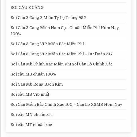
SOI CẦU 3 CÀNG
Soi Cầu 3 Càng 3 Miền Tỷ Lệ Trúng 99%
Soi Cầu 3 Càng Miền Nam Cực Chuẩn Miễn Phí Hôm Nay
100%
Soi Cầu 3 Càng VIP Miền Bắc Miễn Phí
Soi Cầu 3 Càng VIP Miền Bắc Miễn Phí – Dự Đoán 247
Soi Cầu Mb Chính Xác Miễn Phí Soi Cầu Lô Chính Xác
Soi cầu MB chuẩn 100%
Soi Cau Mb Rong Bach Kim
Soi cầu MB Víp nhất
Soi Cầu Miền Bắc Chính Xác 100 – Cầu Lô XSMB Hôm Nay
Soi cầu MN chuẩn xác
Soi cầu MT chuẩn xác