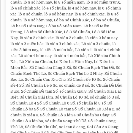
chuẩn, lô 3 số hôm nay, lô 3 số miền nam, lô 3 số miền trung,
lô 4 số chính xác, lô 4 số chuẩn, lô 4 số hôm nay, lô 6 số chính
xác, lô 6 số chuẩn, lô 6 số hôm nay, lô 8 số chính xác, lô 8 số
chuẩn, lô 8 số hôm nay, Lô ba Số Chính Xác, Lô ba Số Chuẩn,
Lô ba Số Hôm Nay, Lô ba Số Miền Nam, Lô ba Số Miền
Trung, Lô tám Số Chính Xác, Lô 3 Số Chuẩn, Lô 3 Số Hôm
Nay, lô xiên 2 chính xác, lô xiên 2 chuẩn, lô xiên 2 hôm nay,
lô xiên 2 miền bắc, lô xiên 3 chính xác, Lô xiên 3 chuẩn, lô
xiên 3 hôm nay, lô xiên 3 miền bắc, Lô xiên 4, lô xiên 4 chính
xác, Lô xiên 4 hôm nay, lô xiên 4 miền bắc, Lô Xiên ba Chính
Xác, Lô Xiên ba Chuẩn, Lô Xiên ba Hôm Nay, Lô Xiên ba
Miền Bắc, Số Chuẩn ba Càng 2 Số, Số Chuẩn Bạch Thủ Đề, Số
Chuẩn Bạch Thủ Lô, Số Chuẩn Bạch Thủ Lô 2 Nháy, Số Chuẩn
Bao Lô, Số Chuẩn Cặp Xỉu Chủ, Số Chuẩn Đề 10 Số, Số Chuẩn
Đề 4 Số, Số Chuẩn Đề 6 Số, số chuẩn đề 8 số, Số Chuẩn Đề Đầu
Đuôi, Số Chuẩn Đề tám Số, số chuẩn giải 8, Số Chuẩn Giải Đặc
Biệt, Số Chuẩn Giải tám, Số Chuẩn Lô 10 Số, số chuẩn lô 3 số,
Số Chuẩn Lô 4 Số, Số Chuẩn Lô 6 Số, số chuẩn lô 8 số, Số
Chuẩn Lô ba Số, Số Chuẩn Lô tám Số, Số Chuẩn Lô Xiên 2, số
chuẩn lô xiên 3, Số Chuẩn Lô Xiên 4 Số Chuẩn ba Càng, Số
Chuẩn Lô Xiên ba, Số Chuẩn Song Thủ Đề, Số Chuẩn Song
Thủ Lô, Số Chuẩn Xỉu Chủ, soi cau 3 cang, Soi Cầu An Giang,
Soi Cầu ba Càng 2 Số, Soi Cầu Bạc Liêu, soi cầu bạch thủ đề,