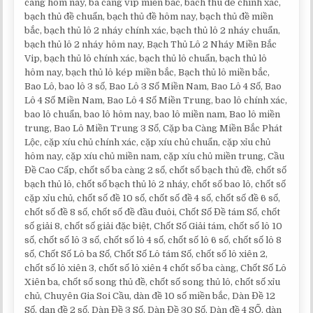
càng hôm nay, ba càng víp miền bắc, bach thu de chinh xac,
bạch thủ đề chuẩn, bạch thủ đề hôm nay, bạch thủ đề miền
bắc, bạch thủ lô 2 nháy chính xác, bạch thủ lô 2 nháy chuẩn,
bạch thủ lô 2 nháy hôm nay, Bạch Thủ Lô 2 Nháy Miền Bắc
Vip, bạch thủ lô chính xác, bạch thủ lô chuẩn, bạch thủ lô
hôm nay, bạch thủ lô kép miền bắc, Bạch thủ lô miền bắc,
Bao Lô, bao lô 3 số, Bao Lô 3 Số Miền Nam, Bao Lô 4 Số, Bao
Lô 4 Số Miền Nam, Bao Lô 4 Số Miền Trung, bao lô chính xác,
bao lô chuẩn, bao lô hôm nay, bao lô miền nam, Bao lô miền
trung, Bao Lô Miền Trung 3 Số, Cặp ba Càng Miền Bắc Phát
Lộc, cặp xíu chủ chính xác, cặp xíu chủ chuẩn, cặp xỉu chủ
hôm nay, cặp xíu chủ miền nam, cặp xíu chủ miền trung, Cầu
Đề Cao Cấp, chốt số ba càng 2 số, chốt số bạch thủ đề, chốt số
bạch thủ lô, chốt số bạch thủ lô 2 nháy, chốt số bao lô, chốt số
cặp xỉu chủ, chốt số đề 10 số, chốt số đề 4 số, chốt số đề 6 số,
chốt số đề 8 số, chốt số đề đầu đuôi, Chốt Số Đề tám Số, chốt
số giải 8, chốt số giải đặc biệt, Chốt Số Giải tám, chốt số lô 10
số, chốt số lô 3 số, chốt số lô 4 số, chốt số lô 6 số, chốt số lô 8
số, Chốt Số Lô ba Số, Chốt Số Lô tám Số, chốt số lô xiên 2,
chốt số lô xiên 3, chốt số lô xiên 4 chốt số ba càng, Chốt Số Lô
Xiên ba, chốt số song thủ đề, chốt số song thủ lô, chốt số xỉu
chủ, Chuyên Gia Soi Cầu, dàn đề 10 số miền bắc, Dàn Đề 12
Số, dan đề 2 số, Dàn Đề 3 Số, Dàn Đề 30 Số, Dàn đề 4 SỐ, dàn