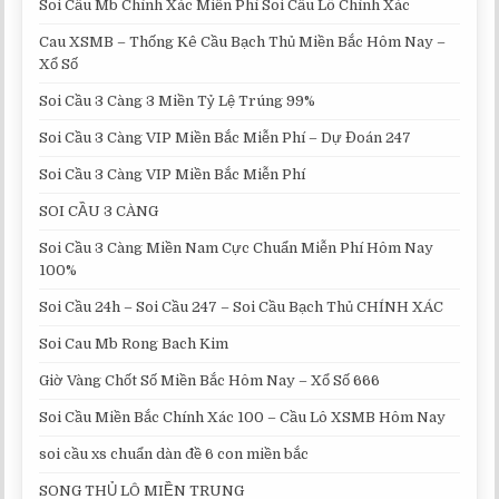
Soi Cầu Mb Chính Xác Miễn Phí Soi Cầu Lô Chính Xác
Cau XSMB – Thống Kê Cầu Bạch Thủ Miền Bắc Hôm Nay –
Xổ Số
Soi Cầu 3 Càng 3 Miền Tỷ Lệ Trúng 99%
Soi Cầu 3 Càng VIP Miền Bắc Miễn Phí – Dự Đoán 247
Soi Cầu 3 Càng VIP Miền Bắc Miễn Phí
SOI CẦU 3 CÀNG
Soi Cầu 3 Càng Miền Nam Cực Chuẩn Miễn Phí Hôm Nay
100%
Soi Cầu 24h – Soi Cầu 247 – Soi Cầu Bạch Thủ CHÍNH XÁC
Soi Cau Mb Rong Bach Kim
Giờ Vàng Chốt Số Miền Bắc Hôm Nay – Xổ Số 666
Soi Cầu Miền Bắc Chính Xác 100 – Cầu Lô XSMB Hôm Nay
soi cầu xs chuẩn dàn đề 6 con miền bắc
SONG THỦ LÔ MIỀN TRUNG