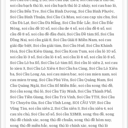
soi cầu bạch thủ lô, soi cầu bạch thủ lô 2 nháy, soi cau bao lô,
Soi Cầu Bến Tre, Soi Cầu Bình Dương, Soi Cầu Bình Phước,
Soi Cầu Bình Thuận, Soi Cầu Cà Mau, soi cau cap xiu chu, Soi
Cầu Đà Lạt, Soi Cầu Đà Nẵng, Soi Cầu Đắc Lắc, Soi Cầu Đắc
Nông, soi cầu đề 10 số, soi cầu de 4 số, soi cầu đề 6 số, soi
cầu đề 8 số, soi cầu đề đầu đuôi, Soi Cầu Đề tám Số, Soi Cầu
Đồng Nai, soi cầu giải 8, Soi Cầu Giải 8 Miền Nam, soi cau
giải đặc biệt, Soi cầu giải tám, Soi Cầu Huế, Soi Cầu Khánh
Hoà, Soi Cầu Kiên Giang, Soi Cầu Kom Tum, soi cầu lô 10 số,
soi cầu lô 3 số, Soi cầu lô 4 số, soi cầu lô 6 số, soi cầu lô 8 số,
Soi Cầu Lô ba Số, Soi Cầu Lô tám Số, Soi cầu lô xiên 2, soi cau
lo xien 3, Soi Cầu Lô Xiên 4 Soi Cầu ba Càng, Soi Cầu Lô Xiên
ba, Soi Cầu Long An, soi cau mien bac, soi cau mien nam, soi
cau mien trung, Soi Cầu Phú Yên, Soi Cầu Quảng Nam, Soi
Cầu Quảng Ngãi, Soi Cầu Số Miền Bắc, soi cầu song thủ đề,
Soi cầu song thủ lô, Soi Cầu Tây Ninh, Soi Cầu Thành Phố,
Soi Cầu Tiền Giang, Soi Cầu Trà Vinh, Soi Cầu TTH, Soi Cầu
Từ Chuyên Gia, Soi Cầu Vĩnh Long, SOI CẦU VIP, Soi Cầu
Vũng Tàu, soi cầu xiên 2, Soi Cầu xiên 3, Soi cầu xiên 4, soi
cau xỉu chủ, Soi Cầu xổ số, Soi cầu XSMB, song thu đề, song
thủ đề chính xác, song thủ đề chuẩn, song thủ đề hôm nay,
song thủ đề miền bắc, song thủ lô chính xác, song thủ lô