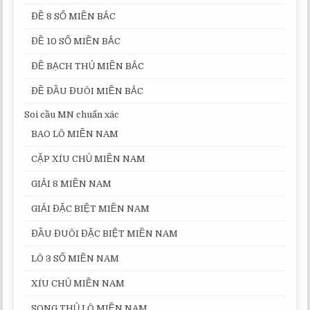
ĐỀ 8 SỐ MIỀN BẮC
ĐỀ 10 SỐ MIỀN BẮC
ĐỀ BẠCH THỦ MIỀN BẮC
ĐỀ ĐẦU ĐUÔI MIỀN BẮC
Soi cầu MN chuẩn xác
BAO LÔ MIỀN NAM
CẶP XÍU CHỦ MIỀN NAM
GIẢI 8 MIỀN NAM
GIẢI ĐẶC BIỆT MIỀN NAM
ĐẦU ĐUÔI ĐẶC BIỆT MIỀN NAM
LÔ 3 SỐ MIỀN NAM
XÍU CHỦ MIỀN NAM
SONG THỦ LÔ MIỀN NAM