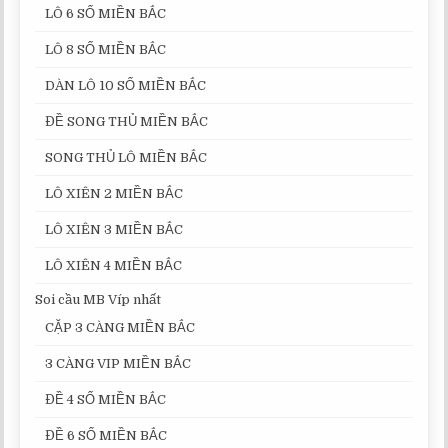
LÔ 6 SỐ MIỀN BẮC
LÔ 8 SỐ MIỀN BẮC
DÀN LÔ 10 SỐ MIỀN BẮC
ĐỀ SONG THỦ MIỀN BẮC
SONG THỦ LÔ MIỀN BẮC
LÔ XIÊN 2 MIỀN BẮC
LÔ XIÊN 3 MIỀN BẮC
LÔ XIÊN 4 MIỀN BẮC
Soi cầu MB Víp nhất
CẶP 3 CÀNG MIỀN BẮC
3 CÀNG VIP MIỀN BẮC
ĐỀ 4 SỐ MIỀN BẮC
ĐỀ 6 SỐ MIỀN BẮC