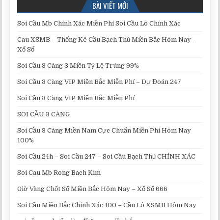
BÀI VIẾT MỚI
Soi Cầu Mb Chính Xác Miễn Phí Soi Cầu Lô Chính Xác
Cau XSMB – Thống Kê Cầu Bạch Thủ Miền Bắc Hôm Nay –
Xổ Số
Soi Cầu 3 Càng 3 Miền Tỷ Lệ Trúng 99%
Soi Cầu 3 Càng VIP Miền Bắc Miễn Phí – Dự Đoán 247
Soi Cầu 3 Càng VIP Miền Bắc Miễn Phí
SOI CẦU 3 CÀNG
Soi Cầu 3 Càng Miền Nam Cực Chuẩn Miễn Phí Hôm Nay
100%
Soi Cầu 24h – Soi Cầu 247 – Soi Cầu Bạch Thủ CHÍNH XÁC
Soi Cau Mb Rong Bach Kim
Giờ Vàng Chốt Số Miền Bắc Hôm Nay – Xổ Số 666
Soi Cầu Miền Bắc Chính Xác 100 – Cầu Lô XSMB Hôm Nay