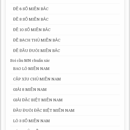
ĐỀ 6 SỐ MIỀN BẮC
ĐỀ 8 SỐ MIỀN BẮC
ĐỀ 10 SỐ MIỀN BẮC
ĐỀ BẠCH THỦ MIỀN BẮC
ĐỀ ĐẦU ĐUÔI MIỀN BẮC
Soi cầu MN chuẩn xác
BAO LÔ MIỀN NAM
CẶP XÍU CHỦ MIỀN NAM
GIẢI 8 MIỀN NAM
GIẢI ĐẶC BIỆT MIỀN NAM
ĐẦU ĐUÔI ĐẶC BIỆT MIỀN NAM
LÔ 3 SỐ MIỀN NAM