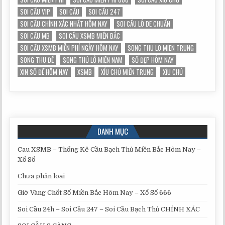
SOI CẦU VIP
SOI CẦU
SOI CẦU 247
SOI CẦU CHÍNH XÁC NHẤT HÔM NAY
SOI CẦU LÔ DE CHUẨN
SOI CẦU MB
SOI CẦU XSMB MIỀN BẮC
SOI CẦU XSMB MIỄN PHÍ NGÀY HÔM NAY
SONG THU LO MIEN TRUNG
SONG THU ĐỀ
SONG THỦ LÔ MIỀN NAM
SỐ ĐẸP HÔM NAY
XIN SỐ ĐỀ HÔM NAY
XSMB
XÍU CHỦ MIỀN TRUNG
XỈU CHỦ
DANH MỤC
Cau XSMB – Thống Kê Cầu Bạch Thủ Miền Bắc Hôm Nay –
Xổ Số
Chưa phân loại
Giờ Vàng Chốt Số Miền Bắc Hôm Nay – Xổ Số 666
Soi Cầu 24h – Soi Cầu 247 – Soi Cầu Bạch Thủ CHÍNH XÁC