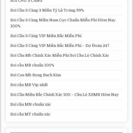
SOI CẦU 3 CÀNG
Soi Cầu 3 Càng 3 Miền Tỷ Lệ Trúng 99%
Soi Cầu 3 Càng Miền Nam Cực Chuẩn Miễn Phí Hôm Nay
100%
Soi Cầu 3 Càng VIP Miền Bắc Miễn Phí
Soi Cầu 3 Càng VIP Miền Bắc Miễn Phí – Dự Đoán 247
Soi Cầu Mb Chính Xác Miễn Phí Soi Cầu Lô Chính Xác
Soi cầu MB chuẩn 100%
Soi Cau Mb Rong Bach Kim
Soi cầu MB Víp nhất
Soi Cầu Miền Bắc Chính Xác 100 – Cầu Lô XSMB Hôm Nay
Soi cầu MN chuẩn xác
Soi cầu MT chuẩn xác