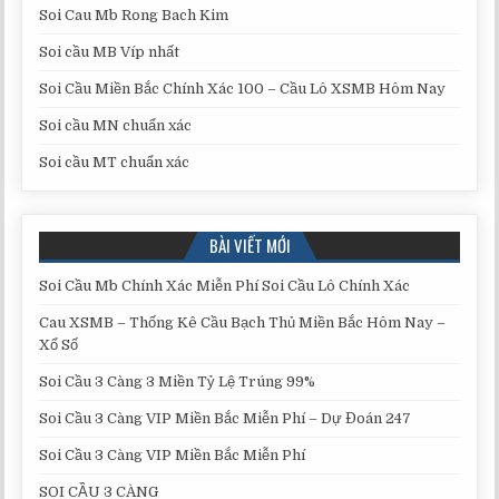
Soi Cau Mb Rong Bach Kim
Soi cầu MB Víp nhất
Soi Cầu Miền Bắc Chính Xác 100 – Cầu Lô XSMB Hôm Nay
Soi cầu MN chuẩn xác
Soi cầu MT chuẩn xác
BÀI VIẾT MỚI
Soi Cầu Mb Chính Xác Miễn Phí Soi Cầu Lô Chính Xác
Cau XSMB – Thống Kê Cầu Bạch Thủ Miền Bắc Hôm Nay –
Xổ Số
Soi Cầu 3 Càng 3 Miền Tỷ Lệ Trúng 99%
Soi Cầu 3 Càng VIP Miền Bắc Miễn Phí – Dự Đoán 247
Soi Cầu 3 Càng VIP Miền Bắc Miễn Phí
SOI CẦU 3 CÀNG