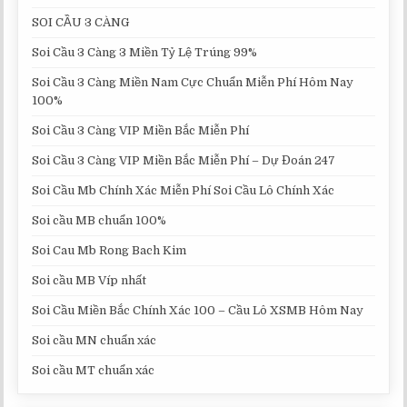
SOI CẦU 3 CÀNG
Soi Cầu 3 Càng 3 Miền Tỷ Lệ Trúng 99%
Soi Cầu 3 Càng Miền Nam Cực Chuẩn Miễn Phí Hôm Nay
100%
Soi Cầu 3 Càng VIP Miền Bắc Miễn Phí
Soi Cầu 3 Càng VIP Miền Bắc Miễn Phí – Dự Đoán 247
Soi Cầu Mb Chính Xác Miễn Phí Soi Cầu Lô Chính Xác
Soi cầu MB chuẩn 100%
Soi Cau Mb Rong Bach Kim
Soi cầu MB Víp nhất
Soi Cầu Miền Bắc Chính Xác 100 – Cầu Lô XSMB Hôm Nay
Soi cầu MN chuẩn xác
Soi cầu MT chuẩn xác