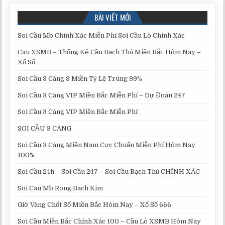
BÀI VIẾT MỚI
Soi Cầu Mb Chính Xác Miễn Phí Soi Cầu Lô Chính Xác
Cau XSMB – Thống Kê Cầu Bạch Thủ Miền Bắc Hôm Nay –
Xổ Số
Soi Cầu 3 Càng 3 Miền Tỷ Lệ Trúng 99%
Soi Cầu 3 Càng VIP Miền Bắc Miễn Phí – Dự Đoán 247
Soi Cầu 3 Càng VIP Miền Bắc Miễn Phí
SOI CẦU 3 CÀNG
Soi Cầu 3 Càng Miền Nam Cực Chuẩn Miễn Phí Hôm Nay
100%
Soi Cầu 24h – Soi Cầu 247 – Soi Cầu Bạch Thủ CHÍNH XÁC
Soi Cau Mb Rong Bach Kim
Giờ Vàng Chốt Số Miền Bắc Hôm Nay – Xổ Số 666
Soi Cầu Miền Bắc Chính Xác 100 – Cầu Lô XSMB Hôm Nay