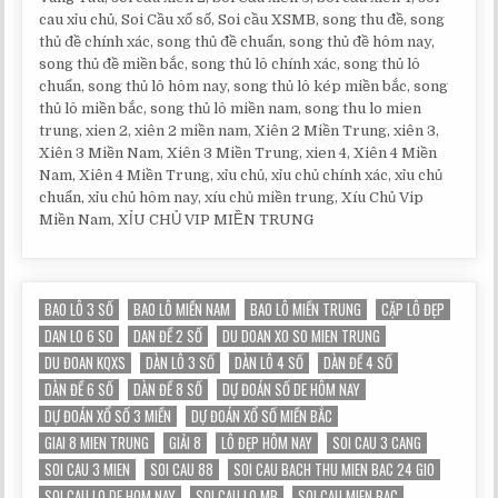
cau xỉu chủ, Soi Cầu xổ số, Soi cầu XSMB, song thu đề, song
thủ đề chính xác, song thủ đề chuẩn, song thủ đề hôm nay,
song thủ đề miền bắc, song thủ lô chính xác, song thủ lô
chuẩn, song thủ lô hôm nay, song thủ lô kép miền bắc, song
thủ lô miền bắc, song thủ lô miền nam, song thu lo mien
trung, xien 2, xiên 2 miền nam, Xiên 2 Miền Trung, xiên 3,
Xiên 3 Miền Nam, Xiên 3 Miền Trung, xien 4, Xiên 4 Miền
Nam, Xiên 4 Miền Trung, xỉu chủ, xỉu chủ chính xác, xỉu chủ
chuẩn, xỉu chủ hôm nay, xíu chủ miền trung, Xíu Chủ Vip
Miền Nam, XỈU CHỦ VIP MIỀN TRUNG
BAO LÔ 3 SỐ
BAO LÔ MIỀN NAM
BAO LÔ MIỀN TRUNG
CẶP LÔ ĐẸP
DAN LO 6 SO
DAN ĐỀ 2 SỐ
DU DOAN XO SO MIEN TRUNG
DU ĐOAN KQXS
DÀN LÔ 3 SỐ
DÀN LÔ 4 SỐ
DÀN ĐỀ 4 SỐ
DÀN ĐỀ 6 SỐ
DÀN ĐỀ 8 SỐ
DỰ ĐOÁN SỐ DE HÔM NAY
DỰ ĐOÁN XỔ SỐ 3 MIỀN
DỰ ĐOÁN XỔ SỐ MIỀN BẮC
GIAI 8 MIEN TRUNG
GIẢI 8
LÔ ĐẸP HÔM NAY
SOI CAU 3 CANG
SOI CAU 3 MIEN
SOI CAU 88
SOI CAU BACH THU MIEN BAC 24 GIO
SOI CAU LO DE HOM NAY
SOI CAU LO MB
SOI CAU MIEN BAC