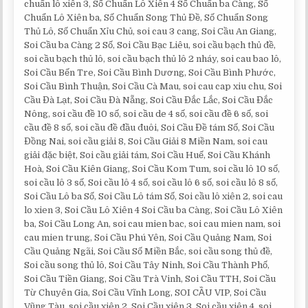
chuẩn lô xiên 3, Số Chuẩn Lô Xiên 4 Số Chuẩn ba Càng, Số
Chuẩn Lô Xiên ba, Số Chuẩn Song Thủ Đề, Số Chuẩn Song
Thủ Lô, Số Chuẩn Xỉu Chủ, soi cau 3 cang, Soi Cầu An Giang,
Soi Cầu ba Càng 2 Số, Soi Cầu Bạc Liêu, soi cầu bạch thủ đề,
soi cầu bạch thủ lô, soi cầu bạch thủ lô 2 nháy, soi cau bao lô,
Soi Cầu Bến Tre, Soi Cầu Bình Dương, Soi Cầu Bình Phước,
Soi Cầu Bình Thuận, Soi Cầu Cà Mau, soi cau cap xiu chu, Soi
Cầu Đà Lạt, Soi Cầu Đà Nẵng, Soi Cầu Đắc Lắc, Soi Cầu Đắc
Nông, soi cầu đề 10 số, soi cầu de 4 số, soi cầu đề 6 số, soi
cầu đề 8 số, soi cầu đề đầu đuôi, Soi Cầu Đề tám Số, Soi Cầu
Đồng Nai, soi cầu giải 8, Soi Cầu Giải 8 Miền Nam, soi cau
giải đặc biệt, Soi cầu giải tám, Soi Cầu Huế, Soi Cầu Khánh
Hoà, Soi Cầu Kiên Giang, Soi Cầu Kom Tum, soi cầu lô 10 số,
soi cầu lô 3 số, Soi cầu lô 4 số, soi cầu lô 6 số, soi cầu lô 8 số,
Soi Cầu Lô ba Số, Soi Cầu Lô tám Số, Soi cầu lô xiên 2, soi cau
lo xien 3, Soi Cầu Lô Xiên 4 Soi Cầu ba Càng, Soi Cầu Lô Xiên
ba, Soi Cầu Long An, soi cau mien bac, soi cau mien nam, soi
cau mien trung, Soi Cầu Phú Yên, Soi Cầu Quảng Nam, Soi
Cầu Quảng Ngãi, Soi Cầu Số Miền Bắc, soi cầu song thủ đề,
Soi cầu song thủ lô, Soi Cầu Tây Ninh, Soi Cầu Thành Phố,
Soi Cầu Tiền Giang, Soi Cầu Trà Vinh, Soi Cầu TTH, Soi Cầu
Từ Chuyên Gia, Soi Cầu Vĩnh Long, SOI CẦU VIP, Soi Cầu
Vũng Tàu, soi cầu xiên 2, Soi Cầu xiên 3, Soi cầu xiên 4, soi