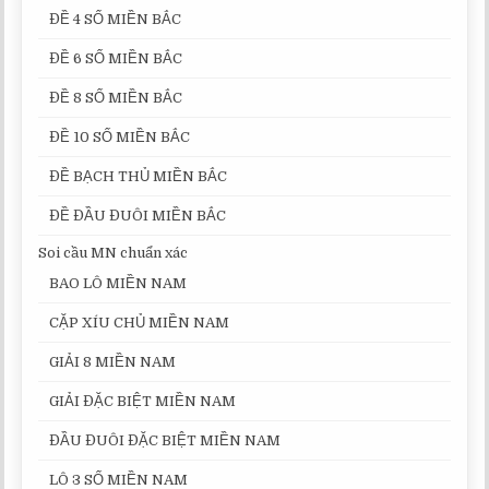
ĐỀ 4 SỐ MIỀN BẮC
ĐỀ 6 SỐ MIỀN BẮC
ĐỀ 8 SỐ MIỀN BẮC
ĐỀ 10 SỐ MIỀN BẮC
ĐỀ BẠCH THỦ MIỀN BẮC
ĐỀ ĐẦU ĐUÔI MIỀN BẮC
Soi cầu MN chuẩn xác
BAO LÔ MIỀN NAM
CẶP XÍU CHỦ MIỀN NAM
GIẢI 8 MIỀN NAM
GIẢI ĐẶC BIỆT MIỀN NAM
ĐẦU ĐUÔI ĐẶC BIỆT MIỀN NAM
LÔ 3 SỐ MIỀN NAM