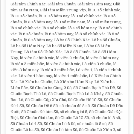
Giải tám Chính Xác, Giải tám Chuẩn, Giải tám Hôm Nay, Giải
tám Miền Nam, Giải tám Miền Trung Vip, lô 10 số chính xác,
lô 10 số chuẩn, lô 10 số hôm nay, lô 3 số chính xác, lô 3 số
chuẩn, lô 3 số hôm nay, lô 3 số miền nam, lô 3 số miền trung,
lô 4 số chính xác, lô 4 số chuẩn, lô 4 số hôm nay, lô 6 số chính
xác, lô 6 số chuẩn, lô 6 số hôm nay, lô 8 số chính xác, lô 8 số
chuẩn, lô 8 số hôm nay, Lô ba Số Chính Xác, Lô ba Số Chuẩn,
Lô ba Số Hôm Nay, Lô ba Số Miền Nam, Lô ba Số Miền
Trung, Lô tám Số Chính Xác, Lô 3 Số Chuẩn, Lô 3 Số Hôm
Nay, lô xiên 2 chính xác, lô xiên 2 chuẩn, lô xiên 2 hôm nay,
lô xiên 2 miền bắc, lô xiên 3 chính xác, Lô xiên 3 chuẩn, lô
xiên 3 hôm nay, lô xiên 3 miền bắc, Lô xiên 4, lô xiên 4 chính
xác, Lô xiên 4 hôm nay, lô xiên 4 miền bắc, Lô Xiên ba Chính
Xác, Lô Xiên ba Chuẩn, Lô Xiên ba Hôm Nay, Lô Xiên ba
Miền Bắc, Số Chuẩn ba Càng 2 Số, Số Chuẩn Bạch Thủ Đề, Số
Chuẩn Bạch Thủ Lô, Số Chuẩn Bạch Thủ Lô 2 Nháy, Số Chuẩn
Bao Lô, Số Chuẩn Cặp Xỉu Chủ, Số Chuẩn Đề 10 Số, Số Chuẩn
Đề 4 Số, Số Chuẩn Đề 6 Số, số chuẩn đề 8 số, Số Chuẩn Đề Đầu
Đuôi, Số Chuẩn Đề tám Số, số chuẩn giải 8, Số Chuẩn Giải Đặc
Biệt, Số Chuẩn Giải tám, Số Chuẩn Lô 10 Số, số chuẩn lô 3 số,
Số Chuẩn Lô 4 Số, Số Chuẩn Lô 6 Số, số chuẩn lô 8 số, Số
Chuẩn Lô ba Số, Số Chuẩn Lô tám Số, Số Chuẩn Lô Xiên 2, số