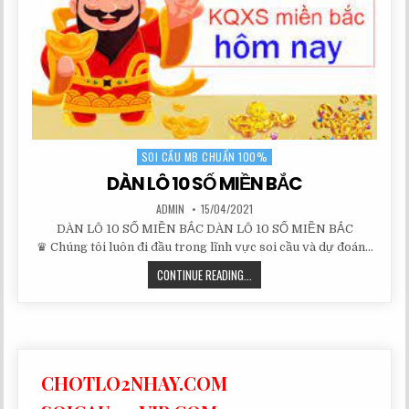
SOI CẦU MB CHUẨN 100%
Posted
in
DÀN LÔ 10 SỐ MIỀN BẮC
AUTHOR:
PUBLISHED
ADMIN
15/04/2021
DATE:
DÀN LÔ 10 SỐ MIỀN BẮC DÀN LÔ 10 SỐ MIỀN BẮC
♛ Chúng tôi luôn đi đầu trong lĩnh vực soi cầu và dự đoán…
DÀN
CONTINUE READING...
LÔ
10
SỐ
MIỀN
BẮC
CHOTLO2NHAY.COM