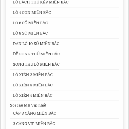
LÔ BẠCH THỦ KÉP MIỀN BẮC
LÔ 4 CON MIỀN BẮC
LÔ 6 SỐ MIỀN BẮC
LÔ 8 SỐ MIỀN BẮC
DÀN LÔ 10 SỐ MIỀN BẮC
ĐỀ SONG THỦ MIỀN BẮC
SONG THỦ LÔ MIỀN BẮC
LÔ XIÊN 2 MIỀN BẮC
LÔ XIÊN 3 MIỀN BẮC
LÔ XIÊN 4 MIỀN BẮC
Soi cầu MB Víp nhất
CẶP 3 CÀNG MIỀN BẮC
3 CÀNG VIP MIỀN BẮC