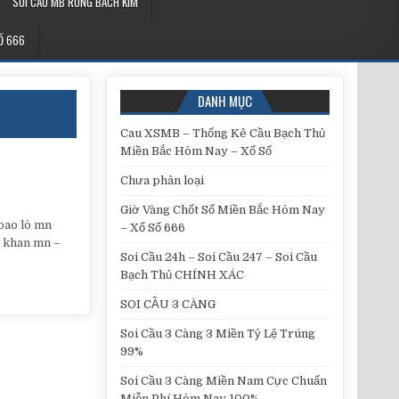
SOI CAU MB RONG BACH KIM
Ố 666
DANH MỤC
Cau XSMB – Thống Kê Cầu Bạch Thủ
Miền Bắc Hôm Nay – Xổ Số
Chưa phân loại
Giờ Vàng Chốt Số Miền Bắc Hôm Nay
bao lô mn
– Xổ Số 666
o khan mn –
Soi Cầu 24h – Soi Cầu 247 – Soi Cầu
Bạch Thủ CHÍNH XÁC
SOI CẦU 3 CÀNG
Soi Cầu 3 Càng 3 Miền Tỷ Lệ Trúng
99%
Soi Cầu 3 Càng Miền Nam Cực Chuẩn
Miễn Phí Hôm Nay 100%