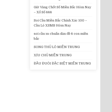
Giờ Vàng Chốt Số Miền Bắc Hôm Nay
– Xổ Số 666
Soi Cầu Miền Bắc Chính Xác 100 –
Cầu Lô XSMB Hôm Nay
soi cầu xs chuẩn dàn đề 6 con miền
bắc
SONG THỦ LÔ MIỀN TRUNG
XÍU CHỦ MIỀN TRUNG
ĐẦU ĐUÔI ĐẶC BIỆT MIỀN TRUNG