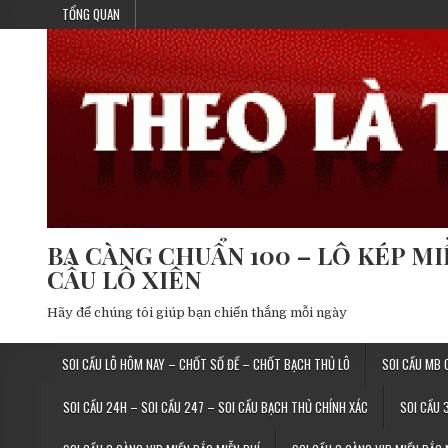
Skip
TỔNG QUAN
to
content
BA CÀNG CHUẨN 100 – LÔ KÉP MI
CẦU LÔ XIÊN
Hãy để chúng tôi giúp bạn chiến thắng mỗi ngày
SOI CẦU LÔ HÔM NAY – CHỐT SỐ ĐỀ – CHỐT BẠCH THỦ LÔ
SOI CẦU MB
SOI CẦU 24H – SOI CẦU 247 – SOI CẦU BẠCH THỦ CHÍNH XÁC
SOI CẦU 