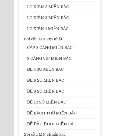
LÔ XIÊN 2 MIỀN BẮC
LÔ XIÊN 3 MIỀN BẮC
LÔ XIÊN 4 MIỀN BẮC
Soi cầu MB Víp nhất
CẶP 3 CÀNG MIỀN BẮC
3 CÀNG VIP MIỀN BẮC
ĐỀ 4 SỐ MIỀN BẮC
ĐỀ 6 SỐ MIỀN BẮC
ĐỀ 8 SỐ MIỀN BẮC
ĐỀ 10 SỐ MIỀN BẮC
ĐỀ BẠCH THỦ MIỀN BẮC
ĐỀ ĐẦU ĐUÔI MIỀN BẮC
Soi cầu MN chuẩn xác