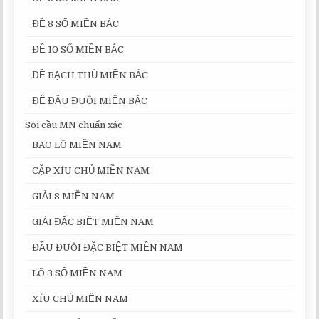
ĐỀ 8 SỐ MIỀN BẮC
ĐỀ 10 SỐ MIỀN BẮC
ĐỀ BẠCH THỦ MIỀN BẮC
ĐỀ ĐẦU ĐUÔI MIỀN BẮC
Soi cầu MN chuẩn xác
BAO LÔ MIỀN NAM
CẶP XÍU CHỦ MIỀN NAM
GIẢI 8 MIỀN NAM
GIẢI ĐẶC BIỆT MIỀN NAM
ĐẦU ĐUÔI ĐẶC BIỆT MIỀN NAM
LÔ 3 SỐ MIỀN NAM
XÍU CHỦ MIỀN NAM