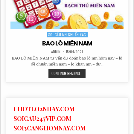
SOI CẦU MN CHUẨN XÁC
Posted
in
BAO LÔ MIỀN NAM
AUTHOR:
PUBLISHED
ADMIN
15/04/2021
DATE:
BAO LÔ MIỀN NAM tư vấn dự đoán bao lô mn hôm nay – lô
đề chuẩn miền nam – lo khan mn – dự…
BAO
CONTINUE READING...
LÔ
MIỀN
NAM
CHOTLO2NHAY.COM
SOICAU247VIP.COM
SOI3CANGHOMNAY.COM