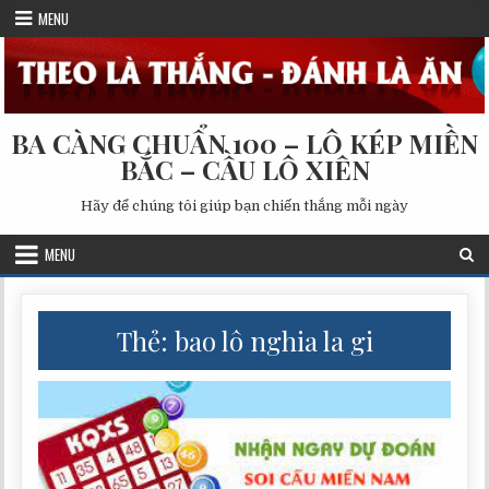
Skip
MENU
to
content
BA CÀNG CHUẨN 100 – LÔ KÉP MIỀN
BẮC – CẦU LÔ XIÊN
Hãy để chúng tôi giúp bạn chiến thắng mỗi ngày
MENU
Thẻ:
bao lô nghia la gi