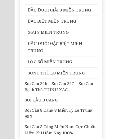
ĐẦU ĐUÔI GIẢI 8 MIỀN TRUNG
ĐẶC BIỆT MIỀN TRUNG
GIẢI 8 MIỀN TRUNG
ĐẦU ĐUÔI ĐẶC BIỆT MIỀN
TRUNG
LÔ 3 SỐ MIỀN TRUNG
SONG THỦ LÔ MIỀN TRUNG
Soi Cầu 24h – Soi Cầu 247 – Soi Cầu
Bạch Thủ CHÍNH XÁC
SOI CẦU 3 CÀNG
Soi Cầu 3 Càng 3 Miền Tỷ Lệ Trúng
99%
Soi Cầu 3 Càng Miền Nam Cực Chuẩn
Miễn Phí Hôm Nay 100%