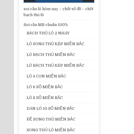
soi cầu lô hôm nay – chốt số đề – chốt
bạch thủ lô
Soi cầu MB chuẩn 100%
BẠCH THỦ LÔ 2 NHÁY
LÔ SONG THỦ KÉP MIỀN BẮC
LÔ BẠCH THỦ MIỀN BẮC
LÔ BẠCH THỦ KÉP MIỀN BẮC
LÔ 4 CON MIỀN BẮC
LÔ 6 SỐ MIỀN BẮC
LÔ 8 SỐ MIỀN BẮC
DÀN LÔ 10 SỐ MIỀN BẮC
ĐỀ SONG THỦ MIỀN BẮC
SONG THỦ LÔ MIỀN BẮC