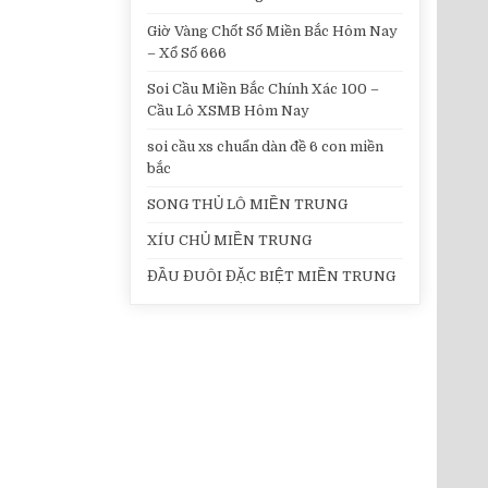
Giờ Vàng Chốt Số Miền Bắc Hôm Nay
– Xổ Số 666
Soi Cầu Miền Bắc Chính Xác 100 –
Cầu Lô XSMB Hôm Nay
soi cầu xs chuẩn dàn đề 6 con miền
bắc
SONG THỦ LÔ MIỀN TRUNG
XÍU CHỦ MIỀN TRUNG
ĐẦU ĐUÔI ĐẶC BIỆT MIỀN TRUNG