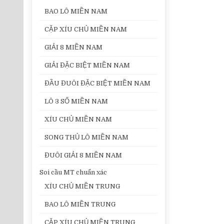
BAO LÔ MIỀN NAM
CẶP XÍU CHỦ MIỀN NAM
GIẢI 8 MIỀN NAM
GIẢI ĐẶC BIỆT MIỀN NAM
ĐẦU ĐUÔI ĐẶC BIỆT MIỀN NAM
LÔ 3 SỐ MIỀN NAM
XÍU CHỦ MIỀN NAM
SONG THỦ LÔ MIỀN NAM
ĐUÔI GIẢI 8 MIỀN NAM
Soi cầu MT chuẩn xác
XÍU CHỦ MIỀN TRUNG
BAO LÔ MIỀN TRUNG
CẶP XÍU CHỦ MIỀN TRUNG