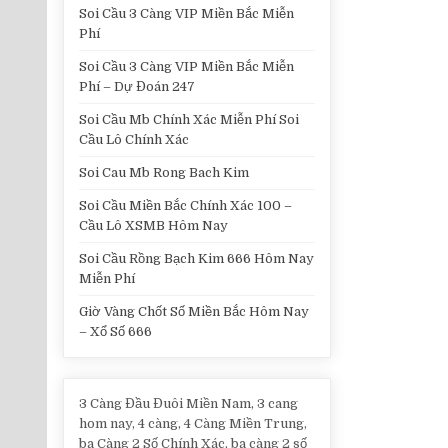
Soi Cầu 3 Càng VIP Miền Bắc Miễn
Phí
Soi Cầu 3 Càng VIP Miền Bắc Miễn
Phí – Dự Đoán 247
Soi Cầu Mb Chính Xác Miễn Phí Soi
Cầu Lô Chính Xác
Soi Cau Mb Rong Bach Kim
Soi Cầu Miền Bắc Chính Xác 100 –
Cầu Lô XSMB Hôm Nay
Soi Cầu Rồng Bạch Kim 666 Hôm Nay
Miễn Phí
Giờ Vàng Chốt Số Miền Bắc Hôm Nay
– Xổ Số 666
3 Càng Đầu Đuôi Miền Nam, 3 cang
hom nay, 4 càng, 4 Càng Miền Trung,
ba Càng 2 Số Chính Xác, ba càng 2 số