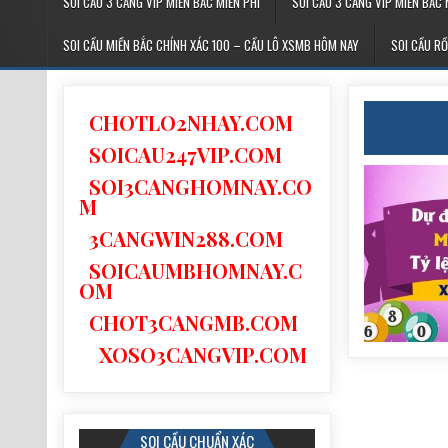
SOI CẦU 3 CÀNG VIP MIỀN BẮC MIỄN PHÍ
SOI CẦU 3 CÀNG VIP MIỀN BẮC 
SOI CẦU MIỀN BẮC CHÍNH XÁC 100 – CẦU LÔ XSMB HÔM NAY
SOI CẦU R
CHOTLO2NHAY.COM
SOICAU247VIP.COM
SOI3CANGHOMNAY.CO
M
3CANGWIN288.COM
SOICAUMBHOMNAY.C
OM
CHOT3CANGMB.COM
XOSO3CANGVIP.COM
SOI CẦU CHUẨN XÁC