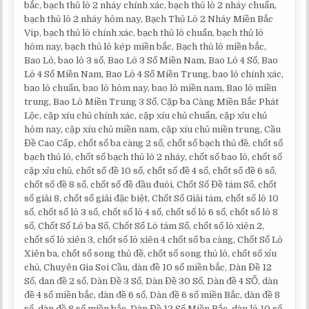
bắc, bạch thủ lô 2 nháy chính xác, bạch thủ lô 2 nháy chuẩn,
bạch thủ lô 2 nháy hôm nay, Bạch Thủ Lô 2 Nháy Miền Bắc
Vip, bạch thủ lô chính xác, bạch thủ lô chuẩn, bạch thủ lô
hôm nay, bạch thủ lô kép miền bắc, Bạch thủ lô miền bắc,
Bao Lô, bao lô 3 số, Bao Lô 3 Số Miền Nam, Bao Lô 4 Số, Bao
Lô 4 Số Miền Nam, Bao Lô 4 Số Miền Trung, bao lô chính xác,
bao lô chuẩn, bao lô hôm nay, bao lô miền nam, Bao lô miền
trung, Bao Lô Miền Trung 3 Số, Cặp ba Càng Miền Bắc Phát
Lộc, cặp xíu chủ chính xác, cặp xíu chủ chuẩn, cặp xỉu chủ
hôm nay, cặp xíu chủ miền nam, cặp xíu chủ miền trung, Cầu
Đề Cao Cấp, chốt số ba càng 2 số, chốt số bạch thủ đề, chốt số
bạch thủ lô, chốt số bạch thủ lô 2 nháy, chốt số bao lô, chốt số
cặp xỉu chủ, chốt số đề 10 số, chốt số đề 4 số, chốt số đề 6 số,
chốt số đề 8 số, chốt số đề đầu đuôi, Chốt Số Đề tám Số, chốt
số giải 8, chốt số giải đặc biệt, Chốt Số Giải tám, chốt số lô 10
số, chốt số lô 3 số, chốt số lô 4 số, chốt số lô 6 số, chốt số lô 8
số, Chốt Số Lô ba Số, Chốt Số Lô tám Số, chốt số lô xiên 2,
chốt số lô xiên 3, chốt số lô xiên 4 chốt số ba càng, Chốt Số Lô
Xiên ba, chốt số song thủ đề, chốt số song thủ lô, chốt số xỉu
chủ, Chuyên Gia Soi Cầu, dàn đề 10 số miền bắc, Dàn Đề 12
Số, dan đề 2 số, Dàn Đề 3 Số, Dàn Đề 30 Số, Dàn đề 4 SỐ, dàn
đề 4 số miền bắc, dàn đề 6 số, Dàn đề 6 số miền Bắc, dàn đề 8
số, dàn đề 8 số miền bắc, Dàn Đề 12 Số Miền Bắc, dàn lô 10 số