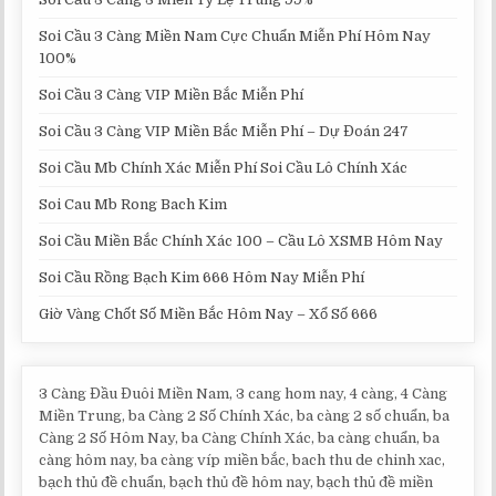
Soi Cầu 3 Càng Miền Nam Cực Chuẩn Miễn Phí Hôm Nay
100%
Soi Cầu 3 Càng VIP Miền Bắc Miễn Phí
Soi Cầu 3 Càng VIP Miền Bắc Miễn Phí – Dự Đoán 247
Soi Cầu Mb Chính Xác Miễn Phí Soi Cầu Lô Chính Xác
Soi Cau Mb Rong Bach Kim
Soi Cầu Miền Bắc Chính Xác 100 – Cầu Lô XSMB Hôm Nay
Soi Cầu Rồng Bạch Kim 666 Hôm Nay Miễn Phí
Giờ Vàng Chốt Số Miền Bắc Hôm Nay – Xổ Số 666
3 Càng Đầu Đuôi Miền Nam, 3 cang hom nay, 4 càng, 4 Càng
Miền Trung, ba Càng 2 Số Chính Xác, ba càng 2 số chuẩn, ba
Càng 2 Số Hôm Nay, ba Càng Chính Xác, ba càng chuẩn, ba
càng hôm nay, ba càng víp miền bắc, bach thu de chinh xac,
bạch thủ đề chuẩn, bạch thủ đề hôm nay, bạch thủ đề miền