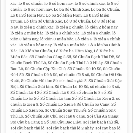
xác, lô 6 số chuẩn, lô 6 số hôm nay, lô 8 số chính xác, lô 8 số
chuẩn, lô 8 số hôm nay, Lô ba Số Chính Xác, Lô ba Số Chuẩn,
Lô ba Số Hôm Nay, Lô ba Số Miền Nam, Lô ba Số Miền
Trung, Lô tám Số Chính Xác, Lô 3 Số Chuẩn, Lô 3 Số Hôm
Nay, lô xiên 2 chính xác, lô xiên 2 chuẩn, lô xiên 2 hôm nay,
lô xiên 2 miền bắc, lô xiên 3 chính xác, Lô xiên 3 chuẩn, lô
xiên 3 hôm nay, lô xiên 3 miền bắc, Lô xiên 4, lô xiên 4 chính
xác, Lô xiên 4 hôm nay, lô xiên 4 miền bắc, Lô Xiên ba Chính
Xác, Lô Xiên ba Chuẩn, Lô Xiên ba Hôm Nay, Lô Xiên ba
Miền Bắc, Số Chuẩn ba Càng 2 Số, Số Chuẩn Bạch Thủ Đề, Số
Chuẩn Bạch Thủ Lô, Số Chuẩn Bạch Thủ Lô 2 Nháy, Số Chuẩn
Bao Lô, Số Chuẩn Cặp Xỉu Chủ, Số Chuẩn Đề 10 Số, Số Chuẩn
Đề 4 Số, Số Chuẩn Đề 6 Số, số chuẩn đề 8 số, Số Chuẩn Đề Đầu
Đuôi, Số Chuẩn Đề tám Số, số chuẩn giải 8, Số Chuẩn Giải Đặc
Biệt, Số Chuẩn Giải tám, Số Chuẩn Lô 10 Số, số chuẩn lô 3 số,
Số Chuẩn Lô 4 Số, Số Chuẩn Lô 6 Số, số chuẩn lô 8 số, Số
Chuẩn Lô ba Số, Số Chuẩn Lô tám Số, Số Chuẩn Lô Xiên 2, số
chuẩn lô xiên 3, Số Chuẩn Lô Xiên 4 Số Chuẩn ba Càng, Số
Chuẩn Lô Xiên ba, Số Chuẩn Song Thủ Đề, Số Chuẩn Song
Thủ Lô, Số Chuẩn Xỉu Chủ, soi cau 3 cang, Soi Cầu An Giang,
Soi Cầu ba Càng 2 Số, Soi Cầu Bạc Liêu, soi cầu bạch thủ đề,
soi cầu bạch thủ lô, soi cầu bạch thủ lô 2 nháy, soi cau bao lô,