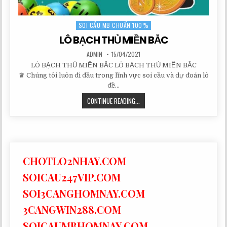
SOI CẦU MB CHUẨN 100%
Posted
in
LÔ BẠCH THỦ MIỀN BẮC
AUTHOR:
PUBLISHED
ADMIN
15/04/2021
DATE:
LÔ BẠCH THỦ MIỀN BẮC LÔ BẠCH THỦ MIỀN BẮC
♛ Chúng tôi luôn đi đầu trong lĩnh vực soi cầu và dự đoán lô
đề…
LÔ
CONTINUE READING...
BẠCH
THỦ
MIỀN
BẮC
CHOTLO2NHAY.COM
SOICAU247VIP.COM
SOI3CANGHOMNAY.COM
3CANGWIN288.COM
SOICAUMBHOMNAY.COM