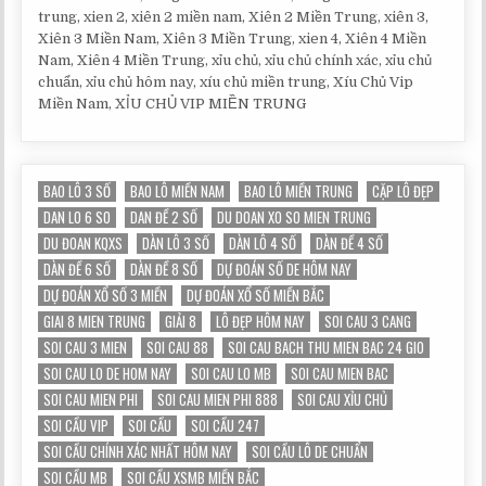
trung, xien 2, xiên 2 miền nam, Xiên 2 Miền Trung, xiên 3,
Xiên 3 Miền Nam, Xiên 3 Miền Trung, xien 4, Xiên 4 Miền
Nam, Xiên 4 Miền Trung, xỉu chủ, xỉu chủ chính xác, xỉu chủ
chuẩn, xỉu chủ hôm nay, xíu chủ miền trung, Xíu Chủ Vip
Miền Nam, XỈU CHỦ VIP MIỀN TRUNG
BAO LÔ 3 SỐ
BAO LÔ MIỀN NAM
BAO LÔ MIỀN TRUNG
CẶP LÔ ĐẸP
DAN LO 6 SO
DAN ĐỀ 2 SỐ
DU DOAN XO SO MIEN TRUNG
DU ĐOAN KQXS
DÀN LÔ 3 SỐ
DÀN LÔ 4 SỐ
DÀN ĐỀ 4 SỐ
DÀN ĐỀ 6 SỐ
DÀN ĐỀ 8 SỐ
DỰ ĐOÁN SỐ DE HÔM NAY
DỰ ĐOÁN XỔ SỐ 3 MIỀN
DỰ ĐOÁN XỔ SỐ MIỀN BẮC
GIAI 8 MIEN TRUNG
GIẢI 8
LÔ ĐẸP HÔM NAY
SOI CAU 3 CANG
SOI CAU 3 MIEN
SOI CAU 88
SOI CAU BACH THU MIEN BAC 24 GIO
SOI CAU LO DE HOM NAY
SOI CAU LO MB
SOI CAU MIEN BAC
SOI CAU MIEN PHI
SOI CAU MIEN PHI 888
SOI CAU XỈU CHỦ
SOI CẦU VIP
SOI CẦU
SOI CẦU 247
SOI CẦU CHÍNH XÁC NHẤT HÔM NAY
SOI CẦU LÔ DE CHUẨN
SOI CẦU MB
SOI CẦU XSMB MIỀN BẮC