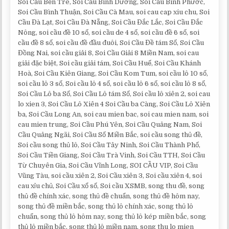
Soi Cầu Bến Tre, Soi Cầu Bình Dương, Soi Cầu Bình Phước,
Soi Cầu Bình Thuận, Soi Cầu Cà Mau, soi cau cap xiu chu, Soi
Cầu Đà Lạt, Soi Cầu Đà Nẵng, Soi Cầu Đắc Lắc, Soi Cầu Đắc
Nông, soi cầu đề 10 số, soi cầu de 4 số, soi cầu đề 6 số, soi
cầu đề 8 số, soi cầu đề đầu đuôi, Soi Cầu Đề tám Số, Soi Cầu
Đồng Nai, soi cầu giải 8, Soi Cầu Giải 8 Miền Nam, soi cau
giải đặc biệt, Soi cầu giải tám, Soi Cầu Huế, Soi Cầu Khánh
Hoà, Soi Cầu Kiên Giang, Soi Cầu Kom Tum, soi cầu lô 10 số,
soi cầu lô 3 số, Soi cầu lô 4 số, soi cầu lô 6 số, soi cầu lô 8 số,
Soi Cầu Lô ba Số, Soi Cầu Lô tám Số, Soi cầu lô xiên 2, soi cau
lo xien 3, Soi Cầu Lô Xiên 4 Soi Cầu ba Càng, Soi Cầu Lô Xiên
ba, Soi Cầu Long An, soi cau mien bac, soi cau mien nam, soi
cau mien trung, Soi Cầu Phú Yên, Soi Cầu Quảng Nam, Soi
Cầu Quảng Ngãi, Soi Cầu Số Miền Bắc, soi cầu song thủ đề,
Soi cầu song thủ lô, Soi Cầu Tây Ninh, Soi Cầu Thành Phố,
Soi Cầu Tiền Giang, Soi Cầu Trà Vinh, Soi Cầu TTH, Soi Cầu
Từ Chuyên Gia, Soi Cầu Vĩnh Long, SOI CẦU VIP, Soi Cầu
Vũng Tàu, soi cầu xiên 2, Soi Cầu xiên 3, Soi cầu xiên 4, soi
cau xỉu chủ, Soi Cầu xổ số, Soi cầu XSMB, song thu đề, song
thủ đề chính xác, song thủ đề chuẩn, song thủ đề hôm nay,
song thủ đề miền bắc, song thủ lô chính xác, song thủ lô
chuẩn, song thủ lô hôm nay, song thủ lô kép miền bắc, song
thủ lô miền bắc, song thủ lô miền nam, song thu lo mien