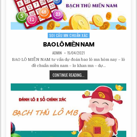
SOI CẦU MN CHUẨN XÁC
Posted
in
BAO LÔ MIỀN NAM
AUTHOR:
PUBLISHED
ADMIN
15/04/2021
DATE:
BAO LÔ MIỀN NAM tư vấn dự đoán bao lô mn hôm nay – lô
đề chuẩn miền nam – lo khan mn – dự…
BAO
CONTINUE READING...
LÔ
MIỀN
NAM