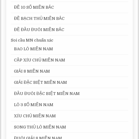
ĐỀ 10 SỐ MIỀN BẮC
ĐỀ BẠCH THỦ MIỀN BẮC
ĐỀ ĐẦU ĐUÔI MIỀN BẮC
Soi cầu MN chuẩn xác
BAO LÔ MIỀN NAM
CẶP XÍU CHỦ MIỀN NAM
GIẢI 8 MIỀN NAM
GIẢI ĐẶC BIỆT MIỀN NAM
ĐẦU ĐUÔI ĐẶC BIỆT MIỀN NAM
LÔ 3 SỐ MIỀN NAM
XÍU CHỦ MIỀN NAM
SONG THỦ LÔ MIỀN NAM
ĐUÔI GIẢI 8 MIỀN NAM