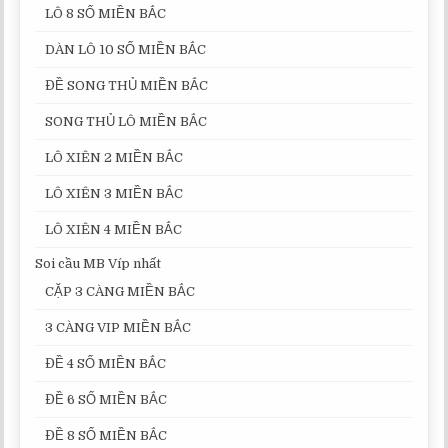
LÔ 8 SỐ MIỀN BẮC
DÀN LÔ 10 SỐ MIỀN BẮC
ĐỀ SONG THỦ MIỀN BẮC
SONG THỦ LÔ MIỀN BẮC
LÔ XIÊN 2 MIỀN BẮC
LÔ XIÊN 3 MIỀN BẮC
LÔ XIÊN 4 MIỀN BẮC
Soi cầu MB Víp nhất
CẶP 3 CÀNG MIỀN BẮC
3 CÀNG VIP MIỀN BẮC
ĐỀ 4 SỐ MIỀN BẮC
ĐỀ 6 SỐ MIỀN BẮC
ĐỀ 8 SỐ MIỀN BẮC