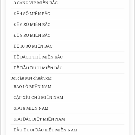
3 CÀNG VIP MIỀN BẮC
ĐỀ 4 SỐ MIỀN BẮC
ĐỀ 6 SỐ MIỀN BẮC
ĐỀ 8 SỐ MIỀN BẮC
ĐỀ 10 SỐ MIỀN BẮC
ĐỀ BẠCH THỦ MIỀN BẮC
ĐỀ ĐẦU ĐUÔI MIỀN BẮC
Soi cầu MN chuẩn xác
BAO LÔ MIỀN NAM
CẶP XÍU CHỦ MIỀN NAM
GIẢI 8 MIỀN NAM
GIẢI ĐẶC BIỆT MIỀN NAM
ĐẦU ĐUÔI ĐẶC BIỆT MIỀN NAM