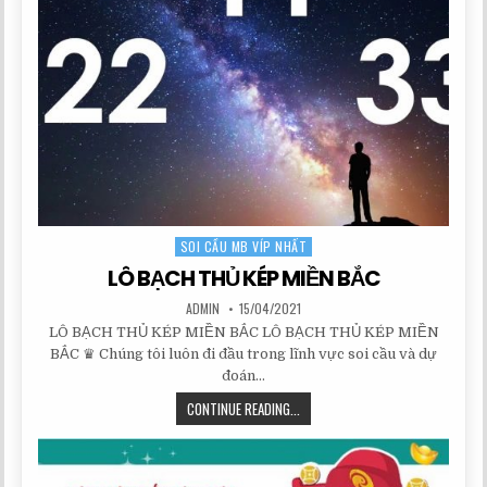
SOI CẦU MB VÍP NHẤT
Posted
in
LÔ BẠCH THỦ KÉP MIỀN BẮC
AUTHOR:
PUBLISHED
ADMIN
15/04/2021
DATE:
LÔ BẠCH THỦ KÉP MIỀN BẮC LÔ BẠCH THỦ KÉP MIỀN
BẮC ♛ Chúng tôi luôn đi đầu trong lĩnh vực soi cầu và dự
đoán…
LÔ
CONTINUE READING...
BẠCH
THỦ
KÉP