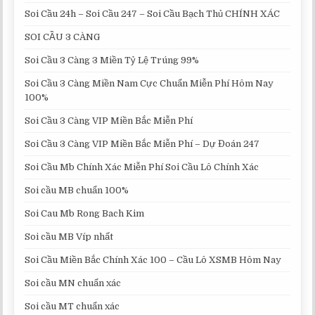
Soi Cầu 24h – Soi Cầu 247 – Soi Cầu Bạch Thủ CHÍNH XÁC
SOI CẦU 3 CÀNG
Soi Cầu 3 Càng 3 Miền Tỷ Lệ Trúng 99%
Soi Cầu 3 Càng Miền Nam Cực Chuẩn Miễn Phí Hôm Nay
100%
Soi Cầu 3 Càng VIP Miền Bắc Miễn Phí
Soi Cầu 3 Càng VIP Miền Bắc Miễn Phí – Dự Đoán 247
Soi Cầu Mb Chính Xác Miễn Phí Soi Cầu Lô Chính Xác
Soi cầu MB chuẩn 100%
Soi Cau Mb Rong Bach Kim
Soi cầu MB Víp nhất
Soi Cầu Miền Bắc Chính Xác 100 – Cầu Lô XSMB Hôm Nay
Soi cầu MN chuẩn xác
Soi cầu MT chuẩn xác