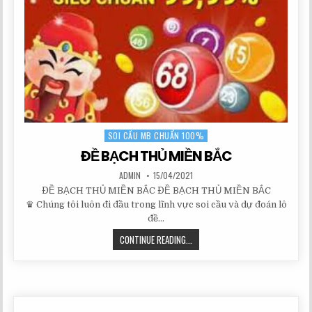
SOI CẦU MB CHUẨN 100%
Posted
in
ĐỀ BẠCH THỦ MIỀN BẮC
AUTHOR:
PUBLISHED
ADMIN
15/04/2021
DATE:
ĐỀ BẠCH THỦ MIỀN BẮC ĐỀ BẠCH THỦ MIỀN BẮC
♛ Chúng tôi luôn đi đầu trong lĩnh vực soi cầu và dự đoán lô
đề…
ĐỀ
CONTINUE READING...
BẠCH
THỦ
MIỀN
BẮC