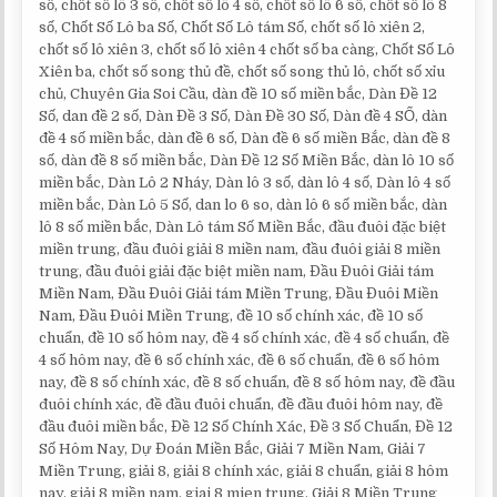
số, chốt số lô 3 số, chốt số lô 4 số, chốt số lô 6 số, chốt số lô 8
số, Chốt Số Lô ba Số, Chốt Số Lô tám Số, chốt số lô xiên 2,
chốt số lô xiên 3, chốt số lô xiên 4 chốt số ba càng, Chốt Số Lô
Xiên ba, chốt số song thủ đề, chốt số song thủ lô, chốt số xỉu
chủ, Chuyên Gia Soi Cầu, dàn đề 10 số miền bắc, Dàn Đề 12
Số, dan đề 2 số, Dàn Đề 3 Số, Dàn Đề 30 Số, Dàn đề 4 SỐ, dàn
đề 4 số miền bắc, dàn đề 6 số, Dàn đề 6 số miền Bắc, dàn đề 8
số, dàn đề 8 số miền bắc, Dàn Đề 12 Số Miền Bắc, dàn lô 10 số
miền bắc, Dàn Lô 2 Nháy, Dàn lô 3 số, dàn lô 4 số, Dàn lô 4 số
miền bắc, Dàn Lô 5 Số, dan lo 6 so, dàn lô 6 số miền bắc, dàn
lô 8 số miền bắc, Dàn Lô tám Số Miền Bắc, đầu đuôi đặc biệt
miền trung, đầu đuôi giải 8 miền nam, đầu đuôi giải 8 miền
trung, đầu đuôi giải đặc biệt miền nam, Đầu Đuôi Giải tám
Miền Nam, Đầu Đuôi Giải tám Miền Trung, Đầu Đuôi Miền
Nam, Đầu Đuôi Miền Trung, đề 10 số chính xác, đề 10 số
chuẩn, đề 10 số hôm nay, đề 4 số chính xác, đề 4 số chuẩn, đề
4 số hôm nay, đề 6 số chính xác, đề 6 số chuẩn, đề 6 số hôm
nay, đề 8 số chính xác, đề 8 số chuẩn, đề 8 số hôm nay, đề đầu
đuôi chính xác, đề đầu đuôi chuẩn, đề đầu đuôi hôm nay, đề
đầu đuôi miền bắc, Đề 12 Số Chính Xác, Đề 3 Số Chuẩn, Đề 12
Số Hôm Nay, Dự Đoán Miền Bắc, Giải 7 Miền Nam, Giải 7
Miền Trung, giải 8, giải 8 chính xác, giải 8 chuẩn, giải 8 hôm
nay, giải 8 miền nam, giai 8 mien trung, Giải 8 Miền Trung