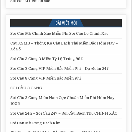
Soi cầu MT chuẩn xác
BÀI VIẾT MỚI
Soi Cầu Mb Chính Xác Miễn Phí Soi Cầu Lô Chính Xác
Cau XSMB – Thống Kê Cầu Bạch Thủ Miền Bắc Hôm Nay –
Xổ Số
Soi Cầu 3 Càng 3 Miền Tỷ Lệ Trúng 99%
Soi Cầu 3 Càng VIP Miền Bắc Miễn Phí – Dự Đoán 247
Soi Cầu 3 Càng VIP Miền Bắc Miễn Phí
SOI CẦU 3 CÀNG
Soi Cầu 3 Càng Miền Nam Cực Chuẩn Miễn Phí Hôm Nay
100%
Soi Cầu 24h – Soi Cầu 247 – Soi Cầu Bạch Thủ CHÍNH XÁC
Soi Cau Mb Rong Bach Kim