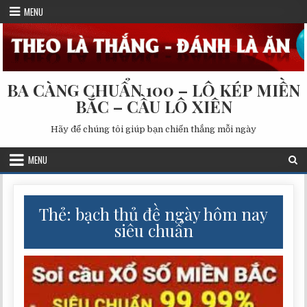
Skip
MENU
to
content
BA CÀNG CHUẨN 100 – LÔ KÉP MIỀN
BẮC – CẦU LÔ XIÊN
Hãy để chúng tôi giúp bạn chiến thắng mỗi ngày
MENU
Thẻ:
bạch thủ đề ngày hôm nay
siêu chuẩn