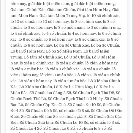
hôm nay, giải đặc biệt miền nam, giải đặc biệt miền trung,
Giải tám Chính Xác, Giải tám Chuẩn, Giải tám Hôm Nay, Giải
tám Miền Nam, Giải tám Miền Trung Vip, lô 10 số chính xác,
lô 10 số chuẩn, lô 10 số hôm nay, lô 3 số chính xác, lô 3 số
chuẩn, lô 3 số hôm nay, lô 3 số miền nam, lô 3 số miền trung,
lô 4 số chính xác, lô 4 số chuẩn, lô 4 số hôm nay, lô 6 số chính
xác, lô 6 số chuẩn, lô 6 số hôm nay, lô 8 số chính xác, lô 8 số
chuẩn, lô 8 số hôm nay, Lô ba Số Chính Xác, Lô ba Số Chuẩn,
Lô ba Số Hôm Nay, Lô ba Số Miền Nam, Lô ba Số Miền
Trung, Lô tám Số Chính Xác, Lô 3 Số Chuẩn, Lô 3 Số Hôm
Nay, lô xiên 2 chính xác, lô xiên 2 chuẩn, lô xiên 2 hôm nay,
lô xiên 2 miền bắc, lô xiên 3 chính xác, Lô xiên 3 chuẩn, lô
xiên 3 hôm nay, lô xiên 3 miền bắc, Lô xiên 4, lô xiên 4 chính
xác, Lô xiên 4 hôm nay, lô xiên 4 miền bắc, Lô Xiên ba Chính
Xác, Lô Xiên ba Chuẩn, Lô Xiên ba Hôm Nay, Lô Xiên ba
Miền Bắc, Số Chuẩn ba Càng 2 Số, Số Chuẩn Bạch Thủ Đề, Số
Chuẩn Bạch Thủ Lô, Số Chuẩn Bạch Thủ Lô 2 Nháy, Số Chuẩn
Bao Lô, Số Chuẩn Cặp Xỉu Chủ, Số Chuẩn Đề 10 Số, Số Chuẩn
Đề 4 Số, Số Chuẩn Đề 6 Số, số chuẩn đề 8 số, Số Chuẩn Đề Đầu
Đuôi, Số Chuẩn Đề tám Số, số chuẩn giải 8, Số Chuẩn Giải Đặc
Biệt, Số Chuẩn Giải tám, Số Chuẩn Lô 10 Số, số chuẩn lô 3 số,
Số Chuẩn Lô 4 Số, Số Chuẩn Lô 6 Số, số chuẩn lô 8 số, Số