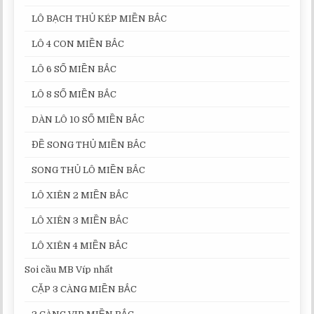
LÔ BẠCH THỦ KÉP MIỀN BẮC
LÔ 4 CON MIỀN BẮC
LÔ 6 SỐ MIỀN BẮC
LÔ 8 SỐ MIỀN BẮC
DÀN LÔ 10 SỐ MIỀN BẮC
ĐỀ SONG THỦ MIỀN BẮC
SONG THỦ LÔ MIỀN BẮC
LÔ XIÊN 2 MIỀN BẮC
LÔ XIÊN 3 MIỀN BẮC
LÔ XIÊN 4 MIỀN BẮC
Soi cầu MB Víp nhất
CẶP 3 CÀNG MIỀN BẮC