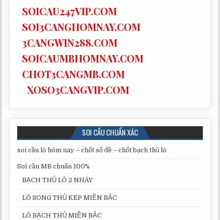
SOICAU247VIP.COM
SOI3CANGHOMNAY.COM
3CANGWIN288.COM
SOICAUMBHOMNAY.COM
CHOT3CANGMB.COM
XOSO3CANGVIP.COM
SOI CẦU CHUẨN XÁC
soi cầu lô hôm nay – chốt số đề – chốt bạch thủ lô
Soi cầu MB chuẩn 100%
BẠCH THỦ LÔ 2 NHÁY
LÔ SONG THỦ KÉP MIỀN BẮC
LÔ BẠCH THỦ MIỀN BẮC