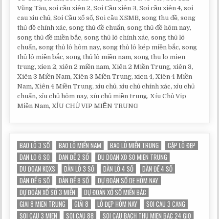
Vũng Tàu, soi cầu xiên 2, Soi Cầu xiên 3, Soi cầu xiên 4, soi
cau xỉu chủ, Soi Cầu xổ số, Soi cầu XSMB, song thu đề, song
thủ đề chính xác, song thủ đề chuẩn, song thủ đề hôm nay,
song thủ đề miền bắc, song thủ lô chính xác, song thủ lô
chuẩn, song thủ lô hôm nay, song thủ lô kép miền bắc, song
thủ lô miền bắc, song thủ lô miền nam, song thu lo mien
trung, xien 2, xiên 2 miền nam, Xiên 2 Miền Trung, xiên 3,
Xiên 3 Miền Nam, Xiên 3 Miền Trung, xien 4, Xiên 4 Miền
Nam, Xiên 4 Miền Trung, xỉu chủ, xỉu chủ chính xác, xỉu chủ
chuẩn, xỉu chủ hôm nay, xíu chủ miền trung, Xíu Chủ Vip
Miền Nam, XỈU CHỦ VIP MIỀN TRUNG
BAO LÔ 3 SỐ
BAO LÔ MIỀN NAM
BAO LÔ MIỀN TRUNG
CẶP LÔ ĐẸP
DAN LO 6 SO
DAN ĐỀ 2 SỐ
DU DOAN XO SO MIEN TRUNG
DU ĐOAN KQXS
DÀN LÔ 3 SỐ
DÀN LÔ 4 SỐ
DÀN ĐỀ 4 SỐ
DÀN ĐỀ 6 SỐ
DÀN ĐỀ 8 SỐ
DỰ ĐOÁN SỐ DE HÔM NAY
DỰ ĐOÁN XỔ SỐ 3 MIỀN
DỰ ĐOÁN XỔ SỐ MIỀN BẮC
GIAI 8 MIEN TRUNG
GIẢI 8
LÔ ĐẸP HÔM NAY
SOI CAU 3 CANG
SOI CAU 3 MIEN
SOI CAU 88
SOI CAU BACH THU MIEN BAC 24 GIO