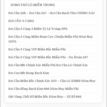
SONG THỦ LÔ MIỀN TRUNG
Soi Cầu 24h – Soi Cầu 247 – Soi Cầu Bạch Thủ CHÍNH XÁC
SOI CẦU 3 CÀNG
Soi Cầu 3 Càng 3 Miền Tỷ Lệ Trúng 99%
Soi Cầu 3 Càng Miền Nam Cực Chuẩn Miễn Phí Hôm Nay
100%
Soi Cầu 3 Càng VIP Miền Bắc Miễn Phí
Soi Cầu 3 Càng VIP Miền Bắc Miễn Phí – Dự Đoán 247
Soi Cầu Mb Chính Xác Miễn Phí Soi Cầu Lô Chính Xác
Soi Cau Mb Rong Bach Kim
Soi Cầu Miền Bắc Chính Xác 100 – Cầu Lô XSMB Hôm Nay
Soi Cầu Rồng Bạch Kim 666 Hôm Nay Miễn Phí
Giờ Vàng Chốt Số Miền Bắc Hôm Nay – Xổ Số 666