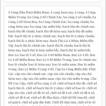
3 Càng Đầu Đuôi Miền Nam, 3 cang hom nay, 4 càng, 4 Càng
Miền Trung, ba Càng 2 Số Chính Xác, ba càng 2 số chuẩn, ba
Càng 2 Số Hôm Nay, ba Càng Chính Xác, ba càng chuẩn, ba
càng hôm nay, ba càng víp miền bắc, bach thu de chinh xac,
bạch thủ đề chuẩn, bạch thủ đề hôm nay, bạch thủ đề miền
bắc, bạch thủ lô 2 nháy chính xác, bạch thủ lô 2 nháy chuẩn,
bạch thủ lô 2 nháy hôm nay, Bạch Thủ Lô 2 Nháy Miền Bắc
Vip, bạch thủ lô chính xác, bạch thủ lô chuẩn, bạch thủ lô
hôm nay, bạch thủ lô kép miền bắc, Bạch thủ lô miền bắc,
Bao Lô, bao lô 3 số, Bao Lô 3 Số Miền Nam, Bao Lô 4 Số, Bao
Lô 4 Số Miền Nam, Bao Lô 4 Số Miền Trung, bao lô chính xác,
bao lô chuẩn, bao lô hôm nay, bao lô miền nam, Bao lô miền
trung, Bao Lô Miền Trung 3 Số, Cặp ba Càng Miền Bắc Phát
Lộc, cặp xíu chủ chính xác, cặp xíu chủ chuẩn, cặp xỉu chủ
hôm nay, cặp xíu chủ miền nam, cặp xíu chủ miền trung, Cầu
Đề Cao Cấp, chốt số ba càng 2 số, chốt số bạch thủ đề, chốt số
bạch thủ lô, chốt số bạch thủ lô 2 nháy, chốt số bao lô, chốt số
cặp xỉu chủ, chốt số đề 10 số, chốt số đề 4 số, chốt số đề 6 số,
chốt số đề 8 số, chốt số đề đầu đuôi, Chốt Số Đề tám Số, chốt
số giải 8, chốt số giải đặc biệt, Chốt Số Giải tám, chốt số lô 10