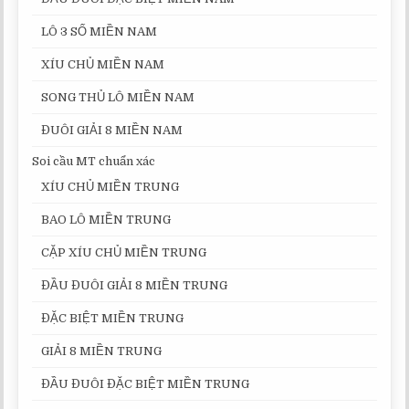
LÔ 3 SỐ MIỀN NAM
XÍU CHỦ MIỀN NAM
SONG THỦ LÔ MIỀN NAM
ĐUÔI GIẢI 8 MIỀN NAM
Soi cầu MT chuẩn xác
XÍU CHỦ MIỀN TRUNG
BAO LÔ MIỀN TRUNG
CẶP XÍU CHỦ MIỀN TRUNG
ĐẦU ĐUÔI GIẢI 8 MIỀN TRUNG
ĐẶC BIỆT MIỀN TRUNG
GIẢI 8 MIỀN TRUNG
ĐẦU ĐUÔI ĐẶC BIỆT MIỀN TRUNG