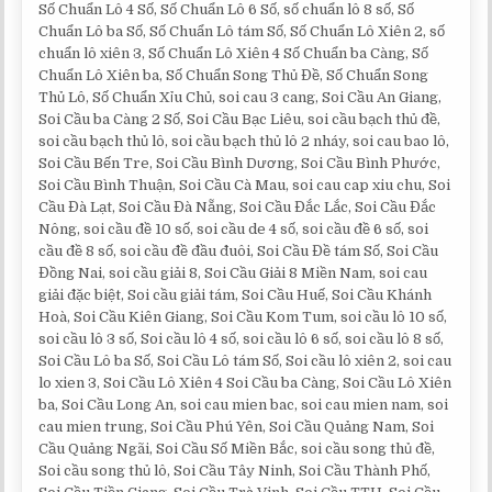
Số Chuẩn Lô 4 Số, Số Chuẩn Lô 6 Số, số chuẩn lô 8 số, Số
Chuẩn Lô ba Số, Số Chuẩn Lô tám Số, Số Chuẩn Lô Xiên 2, số
chuẩn lô xiên 3, Số Chuẩn Lô Xiên 4 Số Chuẩn ba Càng, Số
Chuẩn Lô Xiên ba, Số Chuẩn Song Thủ Đề, Số Chuẩn Song
Thủ Lô, Số Chuẩn Xỉu Chủ, soi cau 3 cang, Soi Cầu An Giang,
Soi Cầu ba Càng 2 Số, Soi Cầu Bạc Liêu, soi cầu bạch thủ đề,
soi cầu bạch thủ lô, soi cầu bạch thủ lô 2 nháy, soi cau bao lô,
Soi Cầu Bến Tre, Soi Cầu Bình Dương, Soi Cầu Bình Phước,
Soi Cầu Bình Thuận, Soi Cầu Cà Mau, soi cau cap xiu chu, Soi
Cầu Đà Lạt, Soi Cầu Đà Nẵng, Soi Cầu Đắc Lắc, Soi Cầu Đắc
Nông, soi cầu đề 10 số, soi cầu de 4 số, soi cầu đề 6 số, soi
cầu đề 8 số, soi cầu đề đầu đuôi, Soi Cầu Đề tám Số, Soi Cầu
Đồng Nai, soi cầu giải 8, Soi Cầu Giải 8 Miền Nam, soi cau
giải đặc biệt, Soi cầu giải tám, Soi Cầu Huế, Soi Cầu Khánh
Hoà, Soi Cầu Kiên Giang, Soi Cầu Kom Tum, soi cầu lô 10 số,
soi cầu lô 3 số, Soi cầu lô 4 số, soi cầu lô 6 số, soi cầu lô 8 số,
Soi Cầu Lô ba Số, Soi Cầu Lô tám Số, Soi cầu lô xiên 2, soi cau
lo xien 3, Soi Cầu Lô Xiên 4 Soi Cầu ba Càng, Soi Cầu Lô Xiên
ba, Soi Cầu Long An, soi cau mien bac, soi cau mien nam, soi
cau mien trung, Soi Cầu Phú Yên, Soi Cầu Quảng Nam, Soi
Cầu Quảng Ngãi, Soi Cầu Số Miền Bắc, soi cầu song thủ đề,
Soi cầu song thủ lô, Soi Cầu Tây Ninh, Soi Cầu Thành Phố,