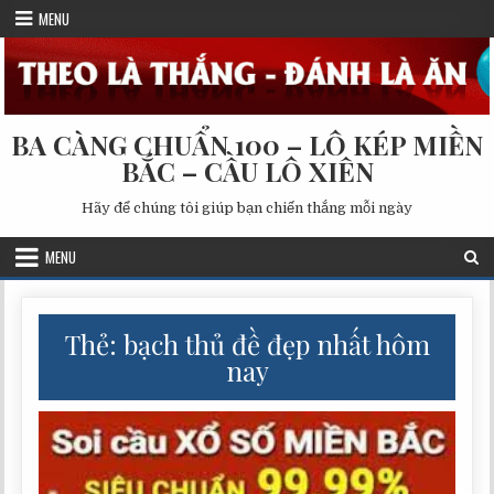
Skip
MENU
to
content
BA CÀNG CHUẨN 100 – LÔ KÉP MIỀN
BẮC – CẦU LÔ XIÊN
Hãy để chúng tôi giúp bạn chiến thắng mỗi ngày
MENU
Thẻ:
bạch thủ đề đẹp nhất hôm
nay