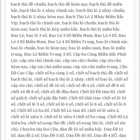
bạch thủ đề chuẩn, bạch thủ đề hôm nay, bạch thủ đề miền
bắc, bạch thủ lô 2 nháy chính xác, bạch thủ lô 2 nháy chuẩn,
bạch thủ lô 2 nháy hôm nay, Bạch Thủ Lô 2 Nháy Miền Bắc
Vip, bạch thủ lô chính xác, bạch thủ lô chuẩn, bạch thủ lô
hôm nay, bạch thủ lô kép miền bắc, Bạch thủ lô miền bắc,
Bao Lô, bao lô 3 số, Bao Lô 3 Số Miền Nam, Bao Lô 4 Số, Bao
Lô 4 Số Miền Nam, Bao Lô 4 Số Miền Trung, bao lô chính xác,
bao lô chuẩn, bao lô hôm nay, bao lô miền nam, Bao lô miền
trung, Bao Lô Miền Trung 3 Số, Cặp ba Càng Miền Bắc Phát
Lộc, cặp xíu chủ chính xác, cặp xíu chủ chuẩn, cặp xỉu chủ
hôm nay, cặp xíu chủ miền nam, cặp xíu chủ miền trung, Cầu
Đề Cao Cấp, chốt số ba càng 2 số, chốt số bạch thủ đề, chốt số
bạch thủ lô, chốt số bạch thủ lô 2 nháy, chốt số bao lô, chốt số
cặp xỉu chủ, chốt số đề 10 số, chốt số đề 4 số, chốt số đề 6 số,
chốt số đề 8 số, chốt số đề đầu đuôi, Chốt Số Đề tám Số, chốt
số giải 8, chốt số giải đặc biệt, Chốt Số Giải tám, chốt số lô 10
số, chốt số lô 3 số, chốt số lô 4 số, chốt số lô 6 số, chốt số lô 8
số, Chốt Số Lô ba Số, Chốt Số Lô tám Số, chốt số lô xiên 2,
chốt số lô xiên 3, chốt số lô xiên 4 chốt số ba càng, Chốt Số Lô
Xiên ba, chốt số song thủ đề, chốt số song thủ lô, chốt số xỉu
chủ, Chuyên Gia Soi Cầu, dàn đề 10 số miền bắc, Dàn Đề 12
Số, dan đề 2 số, Dàn Đề 3 Số, Dàn Đề 30 Số, Dàn đề 4 SỐ, dàn