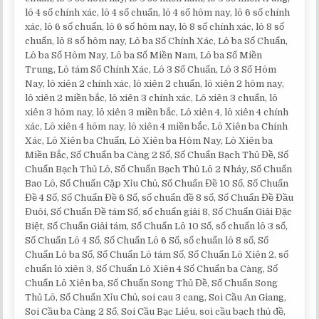
lô 4 số chính xác, lô 4 số chuẩn, lô 4 số hôm nay, lô 6 số chính
xác, lô 6 số chuẩn, lô 6 số hôm nay, lô 8 số chính xác, lô 8 số
chuẩn, lô 8 số hôm nay, Lô ba Số Chính Xác, Lô ba Số Chuẩn,
Lô ba Số Hôm Nay, Lô ba Số Miền Nam, Lô ba Số Miền
Trung, Lô tám Số Chính Xác, Lô 3 Số Chuẩn, Lô 3 Số Hôm
Nay, lô xiên 2 chính xác, lô xiên 2 chuẩn, lô xiên 2 hôm nay,
lô xiên 2 miền bắc, lô xiên 3 chính xác, Lô xiên 3 chuẩn, lô
xiên 3 hôm nay, lô xiên 3 miền bắc, Lô xiên 4, lô xiên 4 chính
xác, Lô xiên 4 hôm nay, lô xiên 4 miền bắc, Lô Xiên ba Chính
Xác, Lô Xiên ba Chuẩn, Lô Xiên ba Hôm Nay, Lô Xiên ba
Miền Bắc, Số Chuẩn ba Càng 2 Số, Số Chuẩn Bạch Thủ Đề, Số
Chuẩn Bạch Thủ Lô, Số Chuẩn Bạch Thủ Lô 2 Nháy, Số Chuẩn
Bao Lô, Số Chuẩn Cặp Xỉu Chủ, Số Chuẩn Đề 10 Số, Số Chuẩn
Đề 4 Số, Số Chuẩn Đề 6 Số, số chuẩn đề 8 số, Số Chuẩn Đề Đầu
Đuôi, Số Chuẩn Đề tám Số, số chuẩn giải 8, Số Chuẩn Giải Đặc
Biệt, Số Chuẩn Giải tám, Số Chuẩn Lô 10 Số, số chuẩn lô 3 số,
Số Chuẩn Lô 4 Số, Số Chuẩn Lô 6 Số, số chuẩn lô 8 số, Số
Chuẩn Lô ba Số, Số Chuẩn Lô tám Số, Số Chuẩn Lô Xiên 2, số
chuẩn lô xiên 3, Số Chuẩn Lô Xiên 4 Số Chuẩn ba Càng, Số
Chuẩn Lô Xiên ba, Số Chuẩn Song Thủ Đề, Số Chuẩn Song
Thủ Lô, Số Chuẩn Xỉu Chủ, soi cau 3 cang, Soi Cầu An Giang,
Soi Cầu ba Càng 2 Số, Soi Cầu Bạc Liêu, soi cầu bạch thủ đề,