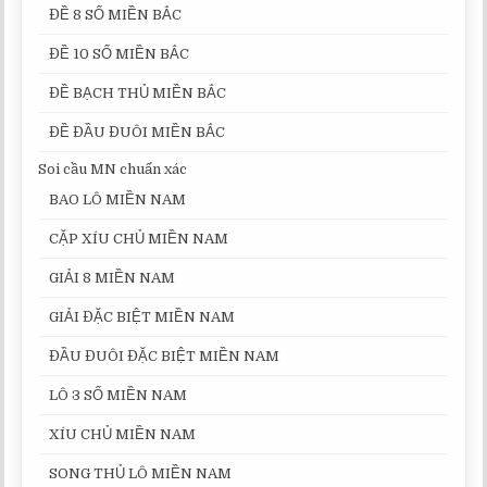
ĐỀ 8 SỐ MIỀN BẮC
ĐỀ 10 SỐ MIỀN BẮC
ĐỀ BẠCH THỦ MIỀN BẮC
ĐỀ ĐẦU ĐUÔI MIỀN BẮC
Soi cầu MN chuẩn xác
BAO LÔ MIỀN NAM
CẶP XÍU CHỦ MIỀN NAM
GIẢI 8 MIỀN NAM
GIẢI ĐẶC BIỆT MIỀN NAM
ĐẦU ĐUÔI ĐẶC BIỆT MIỀN NAM
LÔ 3 SỐ MIỀN NAM
XÍU CHỦ MIỀN NAM
SONG THỦ LÔ MIỀN NAM