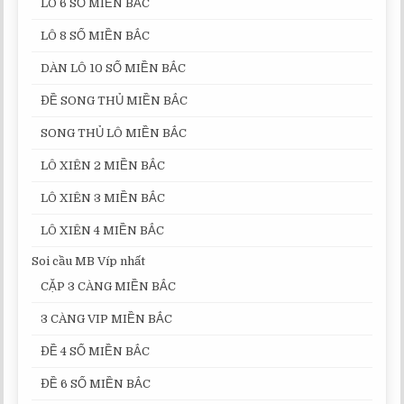
LÔ 6 SỐ MIỀN BẮC
LÔ 8 SỐ MIỀN BẮC
DÀN LÔ 10 SỐ MIỀN BẮC
ĐỀ SONG THỦ MIỀN BẮC
SONG THỦ LÔ MIỀN BẮC
LÔ XIÊN 2 MIỀN BẮC
LÔ XIÊN 3 MIỀN BẮC
LÔ XIÊN 4 MIỀN BẮC
Soi cầu MB Víp nhất
CẶP 3 CÀNG MIỀN BẮC
3 CÀNG VIP MIỀN BẮC
ĐỀ 4 SỐ MIỀN BẮC
ĐỀ 6 SỐ MIỀN BẮC