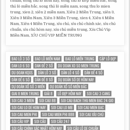
chuẩn, song thủ lô hôm nay, song thủ lô kép miền bắc, song
thủ lô miền bắc, song thủ lô miền nam, song thu lo mien
trung, xien 2, xiên 2 miền nam, Xiên 2 Miền Trung, xiên 3,
Xiên 3 Miền Nam, Xiên 3 Miền Trung, xien 4, Xiên 4 Miền
Nam, Xiên 4 Miền Trung, xỉu chủ, xỉu chủ chính xác, xỉu chủ
chuẩn, xỉu chủ hôm nay, xíu chủ miền trung, Xíu Chủ Vip
Miền Nam, XỈU CHỦ VIP MIỀN TRUNG
BAO LÔ 3 SỐ
BAO LÔ MIỀN NAM
BAO LÔ MIỀN TRUNG
CẶP LÔ ĐẸP
DAN LO 6 SO
DAN ĐỀ 2 SỐ
DU DOAN XO SO MIEN TRUNG
DU ĐOAN KQXS
DÀN LÔ 3 SỐ
DÀN LÔ 4 SỐ
DÀN ĐỀ 4 SỐ
DÀN ĐỀ 6 SỐ
DÀN ĐỀ 8 SỐ
DỰ ĐOÁN SỐ DE HÔM NAY
DỰ ĐOÁN XỔ SỐ 3 MIỀN
DỰ ĐOÁN XỔ SỐ MIỀN BẮC
GIAI 8 MIEN TRUNG
GIẢI 8
LÔ ĐẸP HÔM NAY
SOI CAU 3 CANG
SOI CAU 3 MIEN
SOI CAU 88
SOI CAU BACH THU MIEN BAC 24 GIO
SOI CAU LO DE HOM NAY
SOI CAU LO MB
SOI CAU MIEN BAC
SOI CAU MIEN PHI
SOI CAU MIEN PHI 888
SOI CAU XỈU CHỦ
SOI CẦU VIP
SOI CẦU
SOI CẦU 247
SOI CẦU CHÍNH XÁC NHẤT HÔM NAY
SOI CẦU LÔ DE CHUẨN