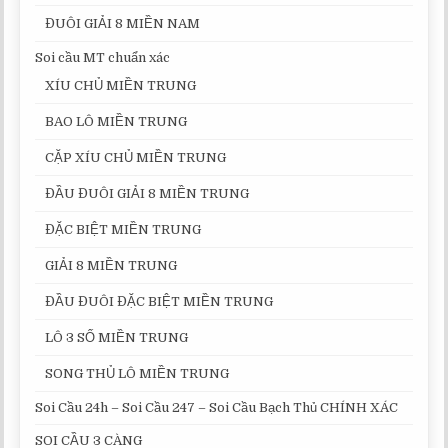
ĐUÔI GIẢI 8 MIỀN NAM
Soi cầu MT chuẩn xác
XÍU CHỦ MIỀN TRUNG
BAO LÔ MIỀN TRUNG
CẶP XÍU CHỦ MIỀN TRUNG
ĐẦU ĐUÔI GIẢI 8 MIỀN TRUNG
ĐẶC BIỆT MIỀN TRUNG
GIẢI 8 MIỀN TRUNG
ĐẦU ĐUÔI ĐẶC BIỆT MIỀN TRUNG
LÔ 3 SỐ MIỀN TRUNG
SONG THỦ LÔ MIỀN TRUNG
Soi Cầu 24h – Soi Cầu 247 – Soi Cầu Bạch Thủ CHÍNH XÁC
SOI CẦU 3 CÀNG