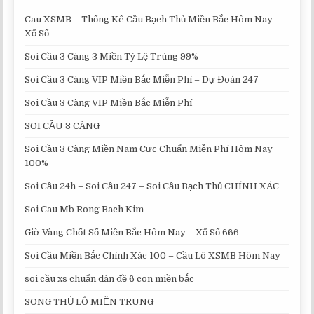
Cau XSMB – Thống Kê Cầu Bạch Thủ Miền Bắc Hôm Nay –
Xổ Số
Soi Cầu 3 Càng 3 Miền Tỷ Lệ Trúng 99%
Soi Cầu 3 Càng VIP Miền Bắc Miễn Phí – Dự Đoán 247
Soi Cầu 3 Càng VIP Miền Bắc Miễn Phí
SOI CẦU 3 CÀNG
Soi Cầu 3 Càng Miền Nam Cực Chuẩn Miễn Phí Hôm Nay
100%
Soi Cầu 24h – Soi Cầu 247 – Soi Cầu Bạch Thủ CHÍNH XÁC
Soi Cau Mb Rong Bach Kim
Giờ Vàng Chốt Số Miền Bắc Hôm Nay – Xổ Số 666
Soi Cầu Miền Bắc Chính Xác 100 – Cầu Lô XSMB Hôm Nay
soi cầu xs chuẩn dàn đề 6 con miền bắc
SONG THỦ LÔ MIỀN TRUNG