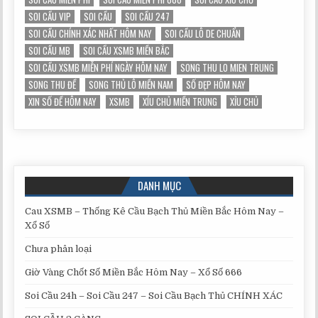
SOI CẦU VIP
SOI CẦU
SOI CẦU 247
SOI CẦU CHÍNH XÁC NHẤT HÔM NAY
SOI CẦU LÔ DE CHUẨN
SOI CẦU MB
SOI CẦU XSMB MIỀN BẮC
SOI CẦU XSMB MIỄN PHÍ NGÀY HÔM NAY
SONG THU LO MIEN TRUNG
SONG THU ĐỀ
SONG THỦ LÔ MIỀN NAM
SỐ ĐẸP HÔM NAY
XIN SỐ ĐỀ HÔM NAY
XSMB
XÍU CHỦ MIỀN TRUNG
XỈU CHỦ
DANH MỤC
Cau XSMB – Thống Kê Cầu Bạch Thủ Miền Bắc Hôm Nay –
Xổ Số
Chưa phân loại
Giờ Vàng Chốt Số Miền Bắc Hôm Nay – Xổ Số 666
Soi Cầu 24h – Soi Cầu 247 – Soi Cầu Bạch Thủ CHÍNH XÁC