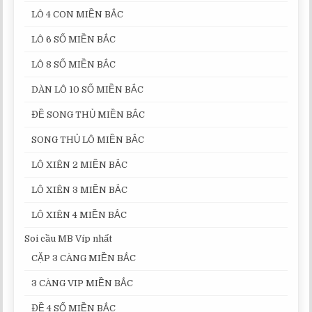
LÔ 4 CON MIỀN BẮC
LÔ 6 SỐ MIỀN BẮC
LÔ 8 SỐ MIỀN BẮC
DÀN LÔ 10 SỐ MIỀN BẮC
ĐỀ SONG THỦ MIỀN BẮC
SONG THỦ LÔ MIỀN BẮC
LÔ XIÊN 2 MIỀN BẮC
LÔ XIÊN 3 MIỀN BẮC
LÔ XIÊN 4 MIỀN BẮC
Soi cầu MB Víp nhất
CẶP 3 CÀNG MIỀN BẮC
3 CÀNG VIP MIỀN BẮC
ĐỀ 4 SỐ MIỀN BẮC