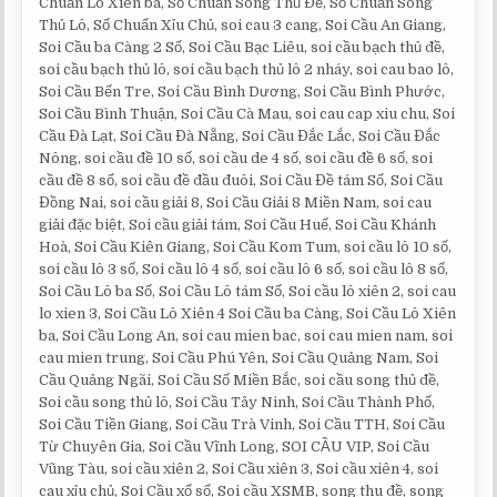
Chuẩn Lô Xiên ba, Số Chuẩn Song Thủ Đề, Số Chuẩn Song
Thủ Lô, Số Chuẩn Xỉu Chủ, soi cau 3 cang, Soi Cầu An Giang,
Soi Cầu ba Càng 2 Số, Soi Cầu Bạc Liêu, soi cầu bạch thủ đề,
soi cầu bạch thủ lô, soi cầu bạch thủ lô 2 nháy, soi cau bao lô,
Soi Cầu Bến Tre, Soi Cầu Bình Dương, Soi Cầu Bình Phước,
Soi Cầu Bình Thuận, Soi Cầu Cà Mau, soi cau cap xiu chu, Soi
Cầu Đà Lạt, Soi Cầu Đà Nẵng, Soi Cầu Đắc Lắc, Soi Cầu Đắc
Nông, soi cầu đề 10 số, soi cầu de 4 số, soi cầu đề 6 số, soi
cầu đề 8 số, soi cầu đề đầu đuôi, Soi Cầu Đề tám Số, Soi Cầu
Đồng Nai, soi cầu giải 8, Soi Cầu Giải 8 Miền Nam, soi cau
giải đặc biệt, Soi cầu giải tám, Soi Cầu Huế, Soi Cầu Khánh
Hoà, Soi Cầu Kiên Giang, Soi Cầu Kom Tum, soi cầu lô 10 số,
soi cầu lô 3 số, Soi cầu lô 4 số, soi cầu lô 6 số, soi cầu lô 8 số,
Soi Cầu Lô ba Số, Soi Cầu Lô tám Số, Soi cầu lô xiên 2, soi cau
lo xien 3, Soi Cầu Lô Xiên 4 Soi Cầu ba Càng, Soi Cầu Lô Xiên
ba, Soi Cầu Long An, soi cau mien bac, soi cau mien nam, soi
cau mien trung, Soi Cầu Phú Yên, Soi Cầu Quảng Nam, Soi
Cầu Quảng Ngãi, Soi Cầu Số Miền Bắc, soi cầu song thủ đề,
Soi cầu song thủ lô, Soi Cầu Tây Ninh, Soi Cầu Thành Phố,
Soi Cầu Tiền Giang, Soi Cầu Trà Vinh, Soi Cầu TTH, Soi Cầu
Từ Chuyên Gia, Soi Cầu Vĩnh Long, SOI CẦU VIP, Soi Cầu
Vũng Tàu, soi cầu xiên 2, Soi Cầu xiên 3, Soi cầu xiên 4, soi
cau xỉu chủ, Soi Cầu xổ số, Soi cầu XSMB, song thu đề, song