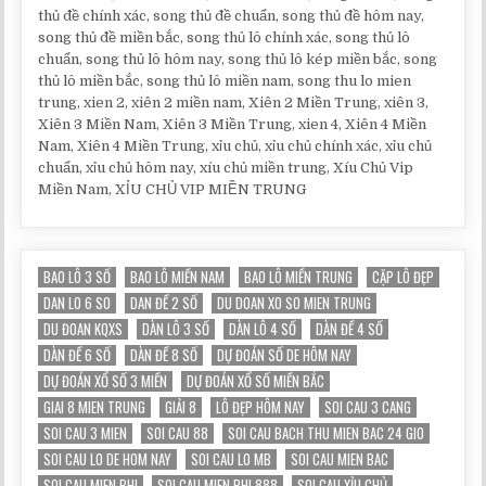
thủ đề chính xác, song thủ đề chuẩn, song thủ đề hôm nay,
song thủ đề miền bắc, song thủ lô chính xác, song thủ lô
chuẩn, song thủ lô hôm nay, song thủ lô kép miền bắc, song
thủ lô miền bắc, song thủ lô miền nam, song thu lo mien
trung, xien 2, xiên 2 miền nam, Xiên 2 Miền Trung, xiên 3,
Xiên 3 Miền Nam, Xiên 3 Miền Trung, xien 4, Xiên 4 Miền
Nam, Xiên 4 Miền Trung, xỉu chủ, xỉu chủ chính xác, xỉu chủ
chuẩn, xỉu chủ hôm nay, xíu chủ miền trung, Xíu Chủ Vip
Miền Nam, XỈU CHỦ VIP MIỀN TRUNG
BAO LÔ 3 SỐ
BAO LÔ MIỀN NAM
BAO LÔ MIỀN TRUNG
CẶP LÔ ĐẸP
DAN LO 6 SO
DAN ĐỀ 2 SỐ
DU DOAN XO SO MIEN TRUNG
DU ĐOAN KQXS
DÀN LÔ 3 SỐ
DÀN LÔ 4 SỐ
DÀN ĐỀ 4 SỐ
DÀN ĐỀ 6 SỐ
DÀN ĐỀ 8 SỐ
DỰ ĐOÁN SỐ DE HÔM NAY
DỰ ĐOÁN XỔ SỐ 3 MIỀN
DỰ ĐOÁN XỔ SỐ MIỀN BẮC
GIAI 8 MIEN TRUNG
GIẢI 8
LÔ ĐẸP HÔM NAY
SOI CAU 3 CANG
SOI CAU 3 MIEN
SOI CAU 88
SOI CAU BACH THU MIEN BAC 24 GIO
SOI CAU LO DE HOM NAY
SOI CAU LO MB
SOI CAU MIEN BAC
SOI CAU MIEN PHI
SOI CAU MIEN PHI 888
SOI CAU XỈU CHỦ