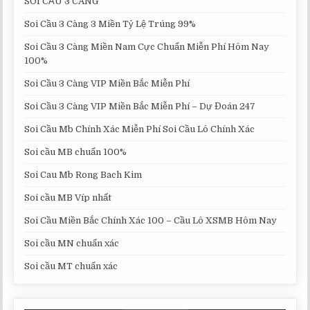
SOI CẦU 3 CÀNG
Soi Cầu 3 Càng 3 Miền Tỷ Lệ Trúng 99%
Soi Cầu 3 Càng Miền Nam Cực Chuẩn Miễn Phí Hôm Nay
100%
Soi Cầu 3 Càng VIP Miền Bắc Miễn Phí
Soi Cầu 3 Càng VIP Miền Bắc Miễn Phí – Dự Đoán 247
Soi Cầu Mb Chính Xác Miễn Phí Soi Cầu Lô Chính Xác
Soi cầu MB chuẩn 100%
Soi Cau Mb Rong Bach Kim
Soi cầu MB Víp nhất
Soi Cầu Miền Bắc Chính Xác 100 – Cầu Lô XSMB Hôm Nay
Soi cầu MN chuẩn xác
Soi cầu MT chuẩn xác