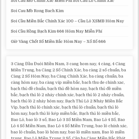
Soi Cầu Mb Chính Xác Miễn Phí Soi Cầu Lô Chính Xác
Soi Cau Mb Rong Bach Kim
Soi Cầu Miền Bắc Chính Xác 100 – Cầu Lô XSMB Hôm Nay
Soi Cầu Rồng Bạch Kim 666 Hôm Nay Miễn Phí
Giờ Vàng Chốt Số Miền Bắc Hôm Nay – Xổ Số 666
3 Càng Đầu Đuôi Miền Nam, 3 cang hom nay, 4 càng, 4 Càng
Miền Trung, ba Càng 2 Số Chính Xác, ba càng 2 số chuẩn, ba
Càng 2 Số Hôm Nay, ba Càng Chính Xác, ba càng chuẩn, ba
càng hôm nay, ba càng víp miền bắc, bach thu de chinh xac,
bạch thủ đề chuẩn, bạch thủ đề hôm nay, bạch thủ đề miền
bắc, bạch thủ lô 2 nháy chính xác, bạch thủ lô 2 nháy chuẩn,
bạch thủ lô 2 nháy hôm nay, Bạch Thủ Lô 2 Nháy Miền Bắc
Vip, bạch thủ lô chính xác, bạch thủ lô chuẩn, bạch thủ lô
hôm nay, bạch thủ lô kép miền bắc, Bạch thủ lô miền bắc,
Bao Lô, bao lô 3 số, Bao Lô 3 Số Miền Nam, Bao Lô 4 Số, Bao
Lô 4 Số Miền Nam, Bao Lô 4 Số Miền Trung, bao lô chính xác,
bao lô chuẩn, bao lô hôm nay, bao lô miền nam, Bao lô miền
trung, Bao Lô Miền Trung 3 Số, Cặp ba Càng Miền Bắc Phát