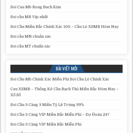
Soi Cau Mb Rong Bach Kim
Soi cầu MB Víp nhất
Soi Cầu Miền Bắc Chính Xác 100 – Cầu Lô XSMB Hôm Nay
Soi cầu MN chuẩn xác
Soi cầu MT chuẩn xác
BÀI VIẾT MỚI
Soi Cầu Mb Chính Xác Miễn Phí Soi Cầu Lô Chính Xác
Cau XSMB – Thống Kê Cầu Bạch Thủ Miền Bắc Hôm Nay –
Xổ Số
Soi Cầu 3 Càng 3 Miền Tỷ Lệ Trúng 99%
Soi Cầu 3 Càng VIP Miền Bắc Miễn Phí – Dự Đoán 247
Soi Cầu 3 Càng VIP Miền Bắc Miễn Phí