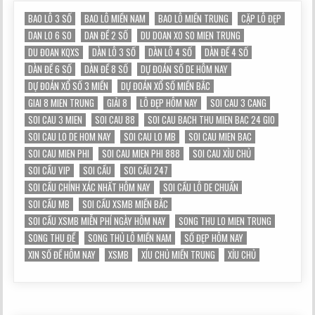
BAO LÔ 3 SỐ
BAO LÔ MIỀN NAM
BAO LÔ MIỀN TRUNG
CẶP LÔ ĐẸP
DAN LO 6 SO
DAN ĐỀ 2 SỐ
DU DOAN XO SO MIEN TRUNG
DU ĐOAN KQXS
DÀN LÔ 3 SỐ
DÀN LÔ 4 SỐ
DÀN ĐỀ 4 SỐ
DÀN ĐỀ 6 SỐ
DÀN ĐỀ 8 SỐ
DỰ ĐOÁN SỐ DE HÔM NAY
DỰ ĐOÁN XỔ SỐ 3 MIỀN
DỰ ĐOÁN XỔ SỐ MIỀN BẮC
GIAI 8 MIEN TRUNG
GIẢI 8
LÔ ĐẸP HÔM NAY
SOI CAU 3 CANG
SOI CAU 3 MIEN
SOI CAU 88
SOI CAU BACH THU MIEN BAC 24 GIO
SOI CAU LO DE HOM NAY
SOI CAU LO MB
SOI CAU MIEN BAC
SOI CAU MIEN PHI
SOI CAU MIEN PHI 888
SOI CAU XỈU CHỦ
SOI CẦU VIP
SOI CẦU
SOI CẦU 247
SOI CẦU CHÍNH XÁC NHẤT HÔM NAY
SOI CẦU LÔ DE CHUẨN
SOI CẦU MB
SOI CẦU XSMB MIỀN BẮC
SOI CẦU XSMB MIỄN PHÍ NGÀY HÔM NAY
SONG THU LO MIEN TRUNG
SONG THU ĐỀ
SONG THỦ LÔ MIỀN NAM
SỐ ĐẸP HÔM NAY
XIN SỐ ĐỀ HÔM NAY
XSMB
XÍU CHỦ MIỀN TRUNG
XỈU CHỦ