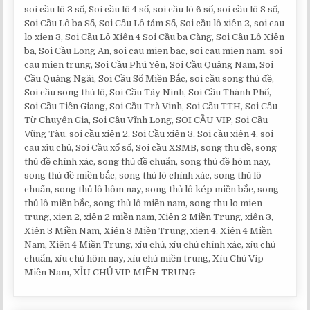
soi cầu lô 3 số, Soi cầu lô 4 số, soi cầu lô 6 số, soi cầu lô 8 số,
Soi Cầu Lô ba Số, Soi Cầu Lô tám Số, Soi cầu lô xiên 2, soi cau
lo xien 3, Soi Cầu Lô Xiên 4 Soi Cầu ba Càng, Soi Cầu Lô Xiên
ba, Soi Cầu Long An, soi cau mien bac, soi cau mien nam, soi
cau mien trung, Soi Cầu Phú Yên, Soi Cầu Quảng Nam, Soi
Cầu Quảng Ngãi, Soi Cầu Số Miền Bắc, soi cầu song thủ đề,
Soi cầu song thủ lô, Soi Cầu Tây Ninh, Soi Cầu Thành Phố,
Soi Cầu Tiền Giang, Soi Cầu Trà Vinh, Soi Cầu TTH, Soi Cầu
Từ Chuyên Gia, Soi Cầu Vĩnh Long, SOI CẦU VIP, Soi Cầu
Vũng Tàu, soi cầu xiên 2, Soi Cầu xiên 3, Soi cầu xiên 4, soi
cau xỉu chủ, Soi Cầu xổ số, Soi cầu XSMB, song thu đề, song
thủ đề chính xác, song thủ đề chuẩn, song thủ đề hôm nay,
song thủ đề miền bắc, song thủ lô chính xác, song thủ lô
chuẩn, song thủ lô hôm nay, song thủ lô kép miền bắc, song
thủ lô miền bắc, song thủ lô miền nam, song thu lo mien
trung, xien 2, xiên 2 miền nam, Xiên 2 Miền Trung, xiên 3,
Xiên 3 Miền Nam, Xiên 3 Miền Trung, xien 4, Xiên 4 Miền
Nam, Xiên 4 Miền Trung, xỉu chủ, xỉu chủ chính xác, xỉu chủ
chuẩn, xỉu chủ hôm nay, xíu chủ miền trung, Xíu Chủ Vip
Miền Nam, XỈU CHỦ VIP MIỀN TRUNG