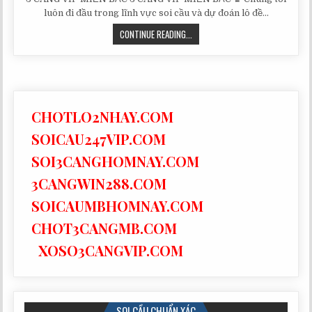
luôn đi đầu trong lĩnh vực soi cầu và dự đoán lô đề…
3
CONTINUE READING...
CÀNG
VIP
MIỀN
BẮC
CHOTLO2NHAY.COM
SOICAU247VIP.COM
SOI3CANGHOMNAY.COM
3CANGWIN288.COM
SOICAUMBHOMNAY.COM
CHOT3CANGMB.COM
XOSO3CANGVIP.COM
SOI CẦU CHUẨN XÁC