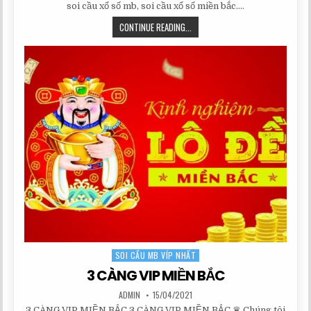
soi cầu xổ số mb, soi cầu xổ số miền bắc….
SOI
CONTINUE READING...
CẦU
3
CÀNG
VIP
MIỀN
BẮC
MIỄN
PHÍ
SOI CẦU MB VÍP NHẤT
Posted
in
3 CÀNG VIP MIỀN BẮC
AUTHOR:
PUBLISHED
ADMIN
15/04/2021
DATE:
3 CÀNG VIP MIỀN BẮC 3 CÀNG VIP MIỀN BẮC ♛ Chúng tôi