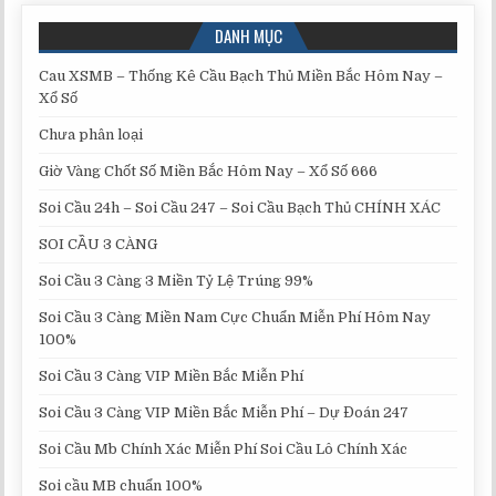
DANH MỤC
Cau XSMB – Thống Kê Cầu Bạch Thủ Miền Bắc Hôm Nay –
Xổ Số
Chưa phân loại
Giờ Vàng Chốt Số Miền Bắc Hôm Nay – Xổ Số 666
Soi Cầu 24h – Soi Cầu 247 – Soi Cầu Bạch Thủ CHÍNH XÁC
SOI CẦU 3 CÀNG
Soi Cầu 3 Càng 3 Miền Tỷ Lệ Trúng 99%
Soi Cầu 3 Càng Miền Nam Cực Chuẩn Miễn Phí Hôm Nay
100%
Soi Cầu 3 Càng VIP Miền Bắc Miễn Phí
Soi Cầu 3 Càng VIP Miền Bắc Miễn Phí – Dự Đoán 247
Soi Cầu Mb Chính Xác Miễn Phí Soi Cầu Lô Chính Xác
Soi cầu MB chuẩn 100%