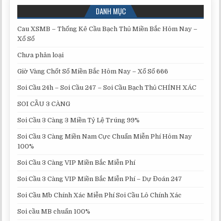
DANH MỤC
Cau XSMB – Thống Kê Cầu Bạch Thủ Miền Bắc Hôm Nay –
Xổ Số
Chưa phân loại
Giờ Vàng Chốt Số Miền Bắc Hôm Nay – Xổ Số 666
Soi Cầu 24h – Soi Cầu 247 – Soi Cầu Bạch Thủ CHÍNH XÁC
SOI CẦU 3 CÀNG
Soi Cầu 3 Càng 3 Miền Tỷ Lệ Trúng 99%
Soi Cầu 3 Càng Miền Nam Cực Chuẩn Miễn Phí Hôm Nay
100%
Soi Cầu 3 Càng VIP Miền Bắc Miễn Phí
Soi Cầu 3 Càng VIP Miền Bắc Miễn Phí – Dự Đoán 247
Soi Cầu Mb Chính Xác Miễn Phí Soi Cầu Lô Chính Xác
Soi cầu MB chuẩn 100%