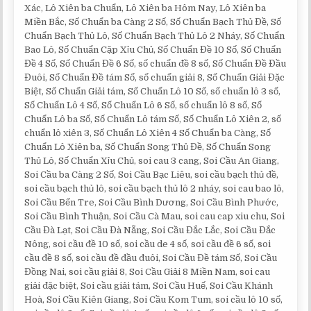
Xác, Lô Xiên ba Chuẩn, Lô Xiên ba Hôm Nay, Lô Xiên ba
Miền Bắc, Số Chuẩn ba Càng 2 Số, Số Chuẩn Bạch Thủ Đề, Số
Chuẩn Bạch Thủ Lô, Số Chuẩn Bạch Thủ Lô 2 Nháy, Số Chuẩn
Bao Lô, Số Chuẩn Cặp Xỉu Chủ, Số Chuẩn Đề 10 Số, Số Chuẩn
Đề 4 Số, Số Chuẩn Đề 6 Số, số chuẩn đề 8 số, Số Chuẩn Đề Đầu
Đuôi, Số Chuẩn Đề tám Số, số chuẩn giải 8, Số Chuẩn Giải Đặc
Biệt, Số Chuẩn Giải tám, Số Chuẩn Lô 10 Số, số chuẩn lô 3 số,
Số Chuẩn Lô 4 Số, Số Chuẩn Lô 6 Số, số chuẩn lô 8 số, Số
Chuẩn Lô ba Số, Số Chuẩn Lô tám Số, Số Chuẩn Lô Xiên 2, số
chuẩn lô xiên 3, Số Chuẩn Lô Xiên 4 Số Chuẩn ba Càng, Số
Chuẩn Lô Xiên ba, Số Chuẩn Song Thủ Đề, Số Chuẩn Song
Thủ Lô, Số Chuẩn Xỉu Chủ, soi cau 3 cang, Soi Cầu An Giang,
Soi Cầu ba Càng 2 Số, Soi Cầu Bạc Liêu, soi cầu bạch thủ đề,
soi cầu bạch thủ lô, soi cầu bạch thủ lô 2 nháy, soi cau bao lô,
Soi Cầu Bến Tre, Soi Cầu Bình Dương, Soi Cầu Bình Phước,
Soi Cầu Bình Thuận, Soi Cầu Cà Mau, soi cau cap xiu chu, Soi
Cầu Đà Lạt, Soi Cầu Đà Nẵng, Soi Cầu Đắc Lắc, Soi Cầu Đắc
Nông, soi cầu đề 10 số, soi cầu de 4 số, soi cầu đề 6 số, soi
cầu đề 8 số, soi cầu đề đầu đuôi, Soi Cầu Đề tám Số, Soi Cầu
Đồng Nai, soi cầu giải 8, Soi Cầu Giải 8 Miền Nam, soi cau
giải đặc biệt, Soi cầu giải tám, Soi Cầu Huế, Soi Cầu Khánh
Hoà, Soi Cầu Kiên Giang, Soi Cầu Kom Tum, soi cầu lô 10 số,