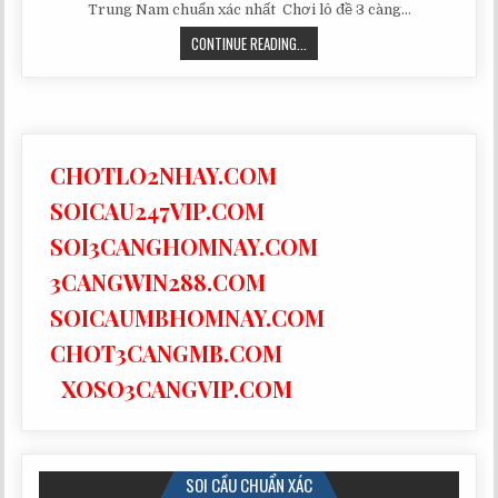
Trung Nam chuẩn xác nhất Chơi lô đề 3 càng…
SOI
CONTINUE READING...
CẦU
3
CÀNG
3
MIỀN
CHOTLO2NHAY.COM
TỶ
LỆ
SOICAU247VIP.COM
TRÚNG
SOI3CANGHOMNAY.COM
99%
3CANGWIN288.COM
SOICAUMBHOMNAY.COM
CHOT3CANGMB.COM
XOSO3CANGVIP.COM
SOI CẦU CHUẨN XÁC