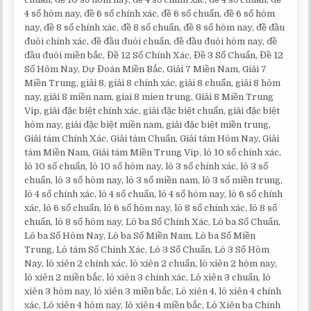
4 số hôm nay, đề 6 số chính xác, đề 6 số chuẩn, đề 6 số hôm
nay, đề 8 số chính xác, đề 8 số chuẩn, đề 8 số hôm nay, đề đầu
đuôi chính xác, đề đầu đuôi chuẩn, đề đầu đuôi hôm nay, đề
đầu đuôi miền bắc, Đề 12 Số Chính Xác, Đề 3 Số Chuẩn, Đề 12
Số Hôm Nay, Dự Đoán Miền Bắc, Giải 7 Miền Nam, Giải 7
Miền Trung, giải 8, giải 8 chính xác, giải 8 chuẩn, giải 8 hôm
nay, giải 8 miền nam, giai 8 mien trung, Giải 8 Miền Trung
Vip, giải đặc biệt chính xác, giải đặc biệt chuẩn, giải đặc biệt
hôm nay, giải đặc biệt miền nam, giải đặc biệt miền trung,
Giải tám Chính Xác, Giải tám Chuẩn, Giải tám Hôm Nay, Giải
tám Miền Nam, Giải tám Miền Trung Vip, lô 10 số chính xác,
lô 10 số chuẩn, lô 10 số hôm nay, lô 3 số chính xác, lô 3 số
chuẩn, lô 3 số hôm nay, lô 3 số miền nam, lô 3 số miền trung,
lô 4 số chính xác, lô 4 số chuẩn, lô 4 số hôm nay, lô 6 số chính
xác, lô 6 số chuẩn, lô 6 số hôm nay, lô 8 số chính xác, lô 8 số
chuẩn, lô 8 số hôm nay, Lô ba Số Chính Xác, Lô ba Số Chuẩn,
Lô ba Số Hôm Nay, Lô ba Số Miền Nam, Lô ba Số Miền
Trung, Lô tám Số Chính Xác, Lô 3 Số Chuẩn, Lô 3 Số Hôm
Nay, lô xiên 2 chính xác, lô xiên 2 chuẩn, lô xiên 2 hôm nay,
lô xiên 2 miền bắc, lô xiên 3 chính xác, Lô xiên 3 chuẩn, lô
xiên 3 hôm nay, lô xiên 3 miền bắc, Lô xiên 4, lô xiên 4 chính
xác, Lô xiên 4 hôm nay, lô xiên 4 miền bắc, Lô Xiên ba Chính