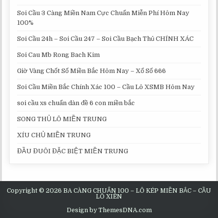
Soi Cầu 3 Càng Miền Nam Cực Chuẩn Miễn Phí Hôm Nay
100%
Soi Cầu 24h – Soi Cầu 247 – Soi Cầu Bạch Thủ CHÍNH XÁC
Soi Cau Mb Rong Bach Kim
Giờ Vàng Chốt Số Miền Bắc Hôm Nay – Xổ Số 666
Soi Cầu Miền Bắc Chính Xác 100 – Cầu Lô XSMB Hôm Nay
soi cầu xs chuẩn dàn đề 6 con miền bắc
SONG THỦ LÔ MIỀN TRUNG
XÍU CHỦ MIỀN TRUNG
ĐẦU ĐUÔI ĐẶC BIỆT MIỀN TRUNG
Copyright © 2026 BA CÀNG CHUẨN 100 – LÔ KÉP MIỀN BẮC – CẦU
LÔ XIÊN
Design by ThemesDNA.com