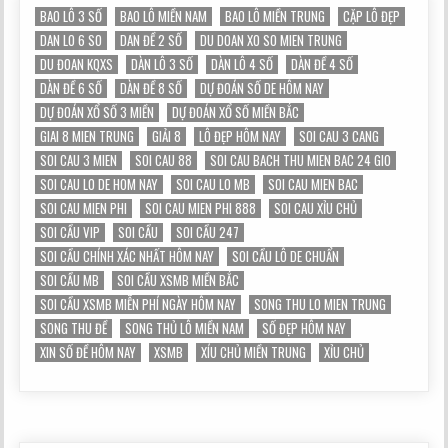
BAO LÔ 3 SỐ
BAO LÔ MIỀN NAM
BAO LÔ MIỀN TRUNG
CẶP LÔ ĐẸP
DAN LO 6 SO
DAN ĐỀ 2 SỐ
DU DOAN XO SO MIEN TRUNG
DU ĐOAN KQXS
DÀN LÔ 3 SỐ
DÀN LÔ 4 SỐ
DÀN ĐỀ 4 SỐ
DÀN ĐỀ 6 SỐ
DÀN ĐỀ 8 SỐ
DỰ ĐOÁN SỐ DE HÔM NAY
DỰ ĐOÁN XỔ SỐ 3 MIỀN
DỰ ĐOÁN XỔ SỐ MIỀN BẮC
GIAI 8 MIEN TRUNG
GIẢI 8
LÔ ĐẸP HÔM NAY
SOI CAU 3 CANG
SOI CAU 3 MIEN
SOI CAU 88
SOI CAU BACH THU MIEN BAC 24 GIO
SOI CAU LO DE HOM NAY
SOI CAU LO MB
SOI CAU MIEN BAC
SOI CAU MIEN PHI
SOI CAU MIEN PHI 888
SOI CAU XỈU CHỦ
SOI CẦU VIP
SOI CẦU
SOI CẦU 247
SOI CẦU CHÍNH XÁC NHẤT HÔM NAY
SOI CẦU LÔ DE CHUẨN
SOI CẦU MB
SOI CẦU XSMB MIỀN BẮC
SOI CẦU XSMB MIỄN PHÍ NGÀY HÔM NAY
SONG THU LO MIEN TRUNG
SONG THU ĐỀ
SONG THỦ LÔ MIỀN NAM
SỐ ĐẸP HÔM NAY
XIN SỐ ĐỀ HÔM NAY
XSMB
XÍU CHỦ MIỀN TRUNG
XỈU CHỦ