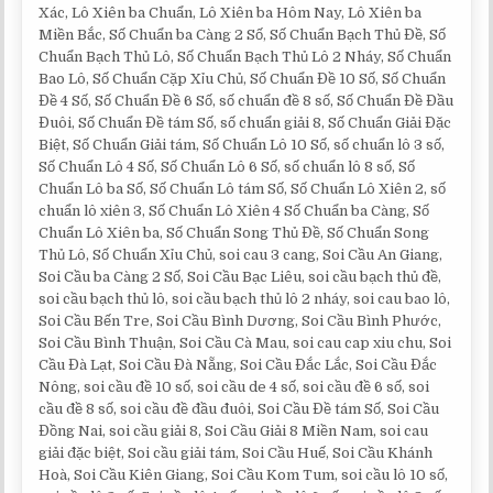
Xác, Lô Xiên ba Chuẩn, Lô Xiên ba Hôm Nay, Lô Xiên ba
Miền Bắc, Số Chuẩn ba Càng 2 Số, Số Chuẩn Bạch Thủ Đề, Số
Chuẩn Bạch Thủ Lô, Số Chuẩn Bạch Thủ Lô 2 Nháy, Số Chuẩn
Bao Lô, Số Chuẩn Cặp Xỉu Chủ, Số Chuẩn Đề 10 Số, Số Chuẩn
Đề 4 Số, Số Chuẩn Đề 6 Số, số chuẩn đề 8 số, Số Chuẩn Đề Đầu
Đuôi, Số Chuẩn Đề tám Số, số chuẩn giải 8, Số Chuẩn Giải Đặc
Biệt, Số Chuẩn Giải tám, Số Chuẩn Lô 10 Số, số chuẩn lô 3 số,
Số Chuẩn Lô 4 Số, Số Chuẩn Lô 6 Số, số chuẩn lô 8 số, Số
Chuẩn Lô ba Số, Số Chuẩn Lô tám Số, Số Chuẩn Lô Xiên 2, số
chuẩn lô xiên 3, Số Chuẩn Lô Xiên 4 Số Chuẩn ba Càng, Số
Chuẩn Lô Xiên ba, Số Chuẩn Song Thủ Đề, Số Chuẩn Song
Thủ Lô, Số Chuẩn Xỉu Chủ, soi cau 3 cang, Soi Cầu An Giang,
Soi Cầu ba Càng 2 Số, Soi Cầu Bạc Liêu, soi cầu bạch thủ đề,
soi cầu bạch thủ lô, soi cầu bạch thủ lô 2 nháy, soi cau bao lô,
Soi Cầu Bến Tre, Soi Cầu Bình Dương, Soi Cầu Bình Phước,
Soi Cầu Bình Thuận, Soi Cầu Cà Mau, soi cau cap xiu chu, Soi
Cầu Đà Lạt, Soi Cầu Đà Nẵng, Soi Cầu Đắc Lắc, Soi Cầu Đắc
Nông, soi cầu đề 10 số, soi cầu de 4 số, soi cầu đề 6 số, soi
cầu đề 8 số, soi cầu đề đầu đuôi, Soi Cầu Đề tám Số, Soi Cầu
Đồng Nai, soi cầu giải 8, Soi Cầu Giải 8 Miền Nam, soi cau
giải đặc biệt, Soi cầu giải tám, Soi Cầu Huế, Soi Cầu Khánh
Hoà, Soi Cầu Kiên Giang, Soi Cầu Kom Tum, soi cầu lô 10 số,