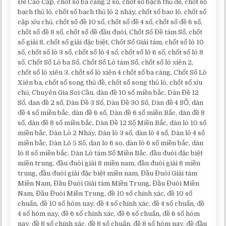
Đề Cao Cấp, chốt số ba càng 2 số, chốt số bạch thủ đề, chốt số
bạch thủ lô, chốt số bạch thủ lô 2 nháy, chốt số bao lô, chốt số
cặp xỉu chủ, chốt số đề 10 số, chốt số đề 4 số, chốt số đề 6 số,
chốt số đề 8 số, chốt số đề đầu đuôi, Chốt Số Đề tám Số, chốt
số giải 8, chốt số giải đặc biệt, Chốt Số Giải tám, chốt số lô 10
số, chốt số lô 3 số, chốt số lô 4 số, chốt số lô 6 số, chốt số lô 8
số, Chốt Số Lô ba Số, Chốt Số Lô tám Số, chốt số lô xiên 2,
chốt số lô xiên 3, chốt số lô xiên 4 chốt số ba càng, Chốt Số Lô
Xiên ba, chốt số song thủ đề, chốt số song thủ lô, chốt số xỉu
chủ, Chuyên Gia Soi Cầu, dàn đề 10 số miền bắc, Dàn Đề 12
Số, dan đề 2 số, Dàn Đề 3 Số, Dàn Đề 30 Số, Dàn đề 4 SỐ, dàn
đề 4 số miền bắc, dàn đề 6 số, Dàn đề 6 số miền Bắc, dàn đề 8
số, dàn đề 8 số miền bắc, Dàn Đề 12 Số Miền Bắc, dàn lô 10 số
miền bắc, Dàn Lô 2 Nháy, Dàn lô 3 số, dàn lô 4 số, Dàn lô 4 số
miền bắc, Dàn Lô 5 Số, dan lo 6 so, dàn lô 6 số miền bắc, dàn
lô 8 số miền bắc, Dàn Lô tám Số Miền Bắc, đầu đuôi đặc biệt
miền trung, đầu đuôi giải 8 miền nam, đầu đuôi giải 8 miền
trung, đầu đuôi giải đặc biệt miền nam, Đầu Đuôi Giải tám
Miền Nam, Đầu Đuôi Giải tám Miền Trung, Đầu Đuôi Miền
Nam, Đầu Đuôi Miền Trung, đề 10 số chính xác, đề 10 số
chuẩn, đề 10 số hôm nay, đề 4 số chính xác, đề 4 số chuẩn, đề
4 số hôm nay, đề 6 số chính xác, đề 6 số chuẩn, đề 6 số hôm
nay, đề 8 số chính xác, đề 8 số chuẩn, đề 8 số hôm nay, đề đầu