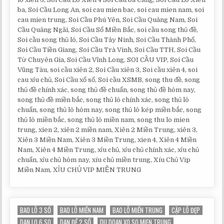
ba, Soi Cầu Long An, soi cau mien bac, soi cau mien nam, soi
cau mien trung, Soi Cầu Phú Yên, Soi Cầu Quảng Nam, Soi
Cầu Quảng Ngãi, Soi Cầu Số Miền Bắc, soi cầu song thủ đề,
Soi cầu song thủ lô, Soi Cầu Tây Ninh, Soi Cầu Thành Phố,
Soi Cầu Tiền Giang, Soi Cầu Trà Vinh, Soi Cầu TTH, Soi Cầu
Từ Chuyên Gia, Soi Cầu Vĩnh Long, SOI CẦU VIP, Soi Cầu
Vũng Tàu, soi cầu xiên 2, Soi Cầu xiên 3, Soi cầu xiên 4, soi
cau xỉu chủ, Soi Cầu xổ số, Soi cầu XSMB, song thu đề, song
thủ đề chính xác, song thủ đề chuẩn, song thủ đề hôm nay,
song thủ đề miền bắc, song thủ lô chính xác, song thủ lô
chuẩn, song thủ lô hôm nay, song thủ lô kép miền bắc, song
thủ lô miền bắc, song thủ lô miền nam, song thu lo mien
trung, xien 2, xiên 2 miền nam, Xiên 2 Miền Trung, xiên 3,
Xiên 3 Miền Nam, Xiên 3 Miền Trung, xien 4, Xiên 4 Miền
Nam, Xiên 4 Miền Trung, xỉu chủ, xỉu chủ chính xác, xỉu chủ
chuẩn, xỉu chủ hôm nay, xíu chủ miền trung, Xíu Chủ Vip
Miền Nam, XỈU CHỦ VIP MIỀN TRUNG
BAO LÔ 3 SỐ
BAO LÔ MIỀN NAM
BAO LÔ MIỀN TRUNG
CẶP LÔ ĐẸP
DAN LO 6 SO
DAN ĐỀ 2 SỐ
DU DOAN XO SO MIEN TRUNG