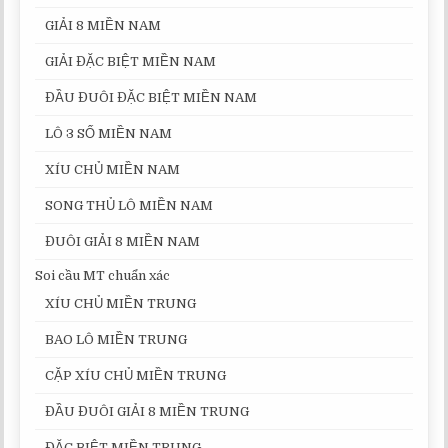
GIẢI 8 MIỀN NAM
GIẢI ĐẶC BIỆT MIỀN NAM
ĐẦU ĐUÔI ĐẶC BIỆT MIỀN NAM
LÔ 3 SỐ MIỀN NAM
XÍU CHỦ MIỀN NAM
SONG THỦ LÔ MIỀN NAM
ĐUÔI GIẢI 8 MIỀN NAM
Soi cầu MT chuẩn xác
XÍU CHỦ MIỀN TRUNG
BAO LÔ MIỀN TRUNG
CẶP XÍU CHỦ MIỀN TRUNG
ĐẦU ĐUÔI GIẢI 8 MIỀN TRUNG
ĐẶC BIỆT MIỀN TRUNG