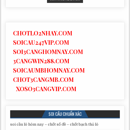
THỦ
LÔ
MIỀN
NAM
CHOTLO2NHAY.COM
SOICAU247VIP.COM
SOI3CANGHOMNAY.COM
3CANGWIN288.COM
SOICAUMBHOMNAY.COM
CHOT3CANGMB.COM
XOSO3CANGVIP.COM
SOI CẦU CHUẨN XÁC
soi cầu lô hôm nay – chốt số đề – chốt bạch thủ lô